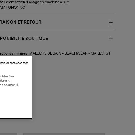
eil d'entretien :
Lavage en machine à 30°.
f-MATIGNONNO)
VRAISON ET RETOUR
SPONIBILITÉ BOUTIQUE
MAILLOTS DE BAIN
-
BEACHWEAR
-
MAILLOTS 1
ections similaires :
CE
ntinuer sans accepter
ublicité et
étrer »,
s accepter »).