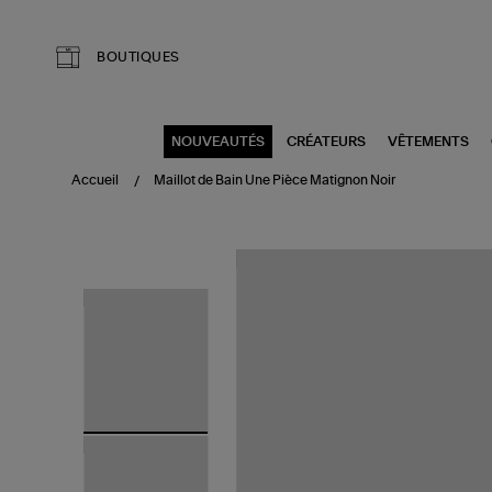
Aller au contenu principal
BOUTIQUES
NOUVEAUTÉS
CRÉATEURS
VÊTEMENTS
Accueil
Maillot de Bain Une Pièce Matignon Noir