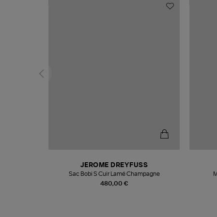
N
JEROME DREYFUSS
te
Sac Bobi S Cuir Lamé Champagne
M
480,00 €