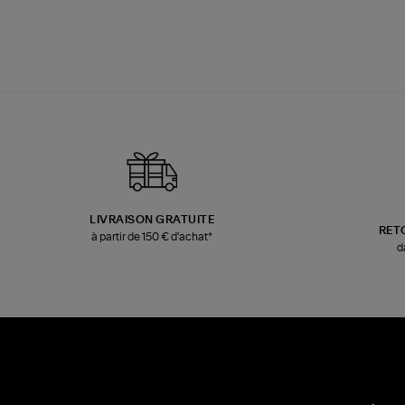
LIVRAISON GRATUITE
RET
à partir de 150 € d'achat*
d