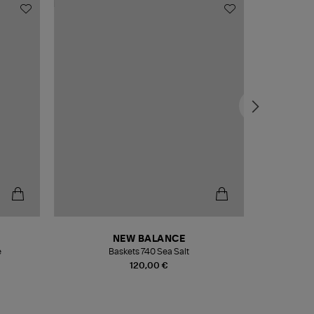
NEW BALANCE
e
Baskets 740 Sea Salt
Veste
120,00 €