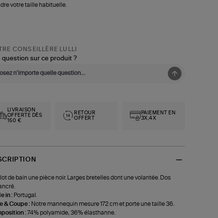
dre votre taille habituelle.
RE CONSEILLÈRE LULLI
 question sur ce produit ?
LIVRAISON
RETOUR
PAIEMENT EN
OFFERTE DÈS
OFFERT
3X,4X
150 €
SCRIPTION
lot de bain une pièce noir. Larges bretelles dont une volantée. Dos
ancré.
 in :
Portugal.
le & Coupe :
Notre mannequin mesure 172 cm et porte une taille 36.
position :
74% polyamide, 36% élasthanne.