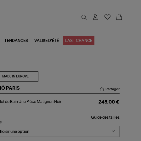
TENDANCES
VALISE D'ÉTÉ
LAST CHANCE
MADE IN EUROPE
IÔ PARIS
Partager
llot
lot de Bain Une Pièce Matignon Noir
245,00 €
n
e
Guide des tailles
ce
le
tignon
r