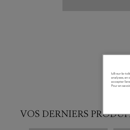
lulli-sur-la-t
analyses, en 
accepter l’en
Pour en savoir
VOS DERNIERS PRODUI