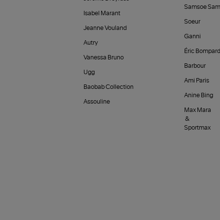
Samsoe Sam
Isabel Marant
Soeur
Jeanne Vouland
Ganni
Autry
Éric Bompar
Vanessa Bruno
Barbour
Ugg
Ami Paris
Baobab Collection
Anine Bing
Assouline
Max Mara
&
Sportmax