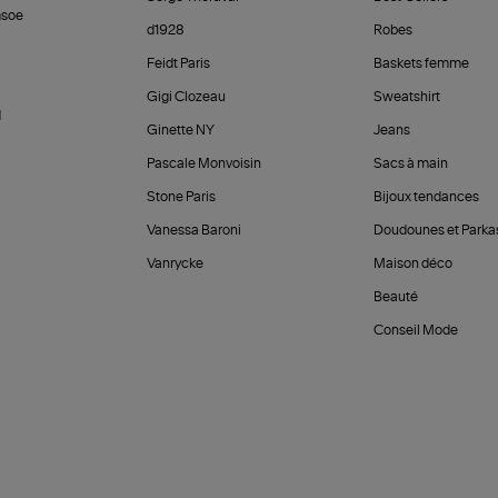
soe
d1928
Robes
Feidt Paris
Baskets femme
Gigi Clozeau
Sweatshirt
d
Ginette NY
Jeans
Pascale Monvoisin
Sacs à main
Stone Paris
Bijoux tendances
Vanessa Baroni
Doudounes et Parka
Vanrycke
Maison déco
Beauté
Conseil Mode