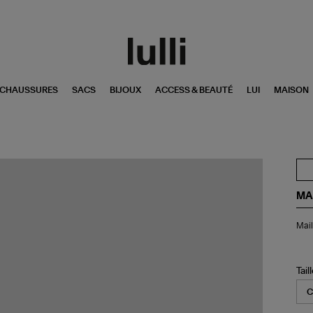
CHAUSSURES
SACS
BIJOUX
ACCESS & BEAUTÉ
LUI
MAISON
MA
Mai
Mail
de
Bai
Un
Piè
Tail
Ma
Noi