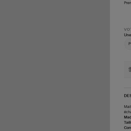
Pren
VOT
Une
DE
Mail
éch
Made
Tail
Com