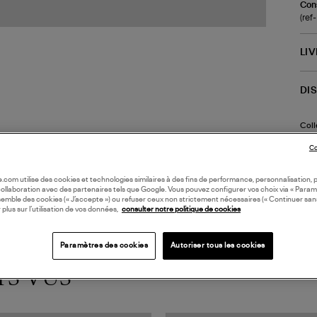
Cons
(re
LI
DI
Coll
PIE
Co
oile.com utilise des cookies et technologies similaires à des fins de performance, personnalisation, p
collaboration avec des partenaires tels que Google. Vous pouvez configurer vos choix via « Param
semble des cookies (« J’accepte ») ou refuser ceux non strictement nécessaires (« Continuer san
 plus sur l’utilisation de vos données,
consulter notre politique de cookies
Paramètres des cookies
Autoriser tous les cookies
TS VUS