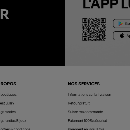
L'APP L
R
PROPOS
NOS SERVICES
 boutiques
Informations sur la livraison
est Lulli ?
Retour gratuit
 garanties
Suivre ma commande
 garanties Bijoux
Paiement 100% sécurisé
 offres & conditions
Paiement en 3 ou 4 fois