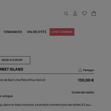
TENDANCES
VALISE D'ÉTÉ
LAST CHANCE
MADE IN EUROPE
RBET ISLAND
Partager
llot
lot de Bain Une Pièce Riva Abricot
130,00 €
n
e
Guide des tailles
ce
le
unique
a
icot
u dans un tissu innovant, ce produit convient pour les tailles XS au L.