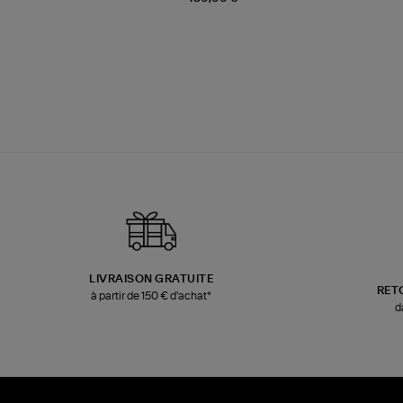
LIVRAISON GRATUITE
RET
à partir de 150 € d'achat*
d