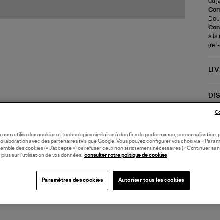
du j
Com
Doub
Cons
à la
(re
LI
DI
Co
Coll
PIE
oile.com utilise des cookies et technologies similaires à des fins de performance, personnalisation, p
collaboration avec des partenaires tels que Google. Vous pouvez configurer vos choix via « Param
semble des cookies (« J’accepte ») ou refuser ceux non strictement nécessaires (« Continuer san
 plus sur l’utilisation de vos données,
consulter notre politique de cookies
Paramètres des cookies
Autoriser tous les cookies