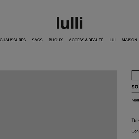
CHAUSSURES
SACS
BIJOUX
ACCESS & BEAUTÉ
LUI
MAISON
SO
Mai
Mail
de
Bai
Un
Piè
Tail
Riv
Abr
Conç