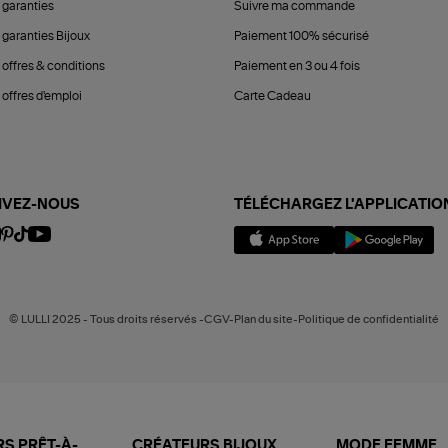
 garanties
Suivre ma commande
 garanties Bijoux
Paiement 100% sécurisé
 offres & conditions
Paiement en 3 ou 4 fois
offres d'emploi
Carte Cadeau
IVEZ-NOUS
TÉLÉCHARGEZ L'APPLICATIO
© LULLI 2025 - Tous droits réservés -CGV-Plan du site-Politique de confidentialité
S PRÊT-À-
CRÉATEURS BIJOUX
MODE FEMME