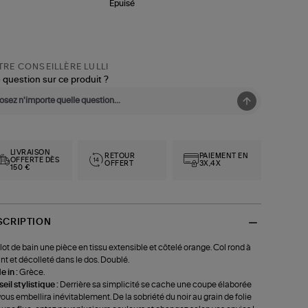
Épuisé
RE CONSEILLÈRE LULLI
 question sur ce produit ?
LIVRAISON
RETOUR
PAIEMENT EN
OFFERTE DÈS
OFFERT
3X,4X
150 €
SCRIPTION
lot de bain une pièce en tissu extensible et côtelé orange. Col rond à
ant et décolleté dans le dos. Doublé.
 in :
Grèce.
eil stylistique :
Derrière sa simplicité se cache une coupe élaborée
vous embellira inévitablement. De la sobriété du noir au grain de folie