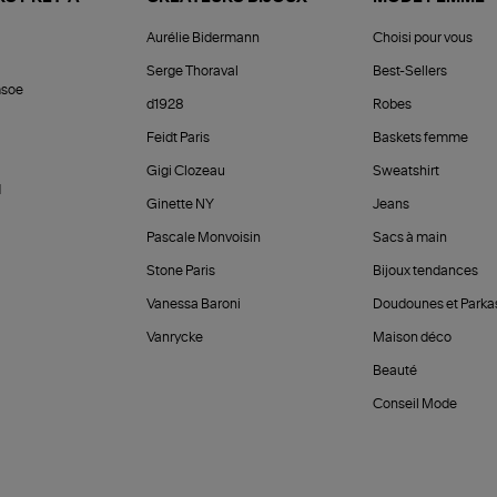
Aurélie Bidermann
Choisi pour vous
Serge Thoraval
Best-Sellers
soe
d1928
Robes
Feidt Paris
Baskets femme
Gigi Clozeau
Sweatshirt
d
Ginette NY
Jeans
Pascale Monvoisin
Sacs à main
Stone Paris
Bijoux tendances
Vanessa Baroni
Doudounes et Parka
Vanrycke
Maison déco
Beauté
Conseil Mode