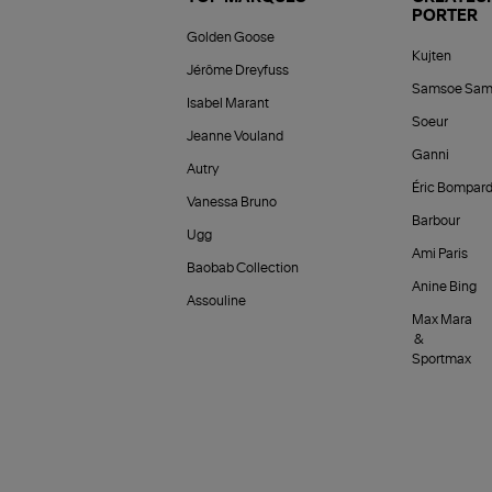
PORTER
Golden Goose
Kujten
Jérôme Dreyfuss
Samsoe Sam
Isabel Marant
Soeur
Jeanne Vouland
Ganni
Autry
Éric Bompar
Vanessa Bruno
Barbour
Ugg
Ami Paris
Baobab Collection
Anine Bing
Assouline
Max Mara
&
Sportmax