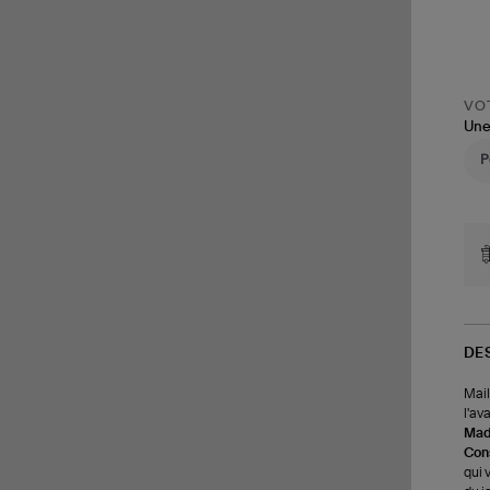
VOT
Une
DE
Mail
l'av
Made
Cons
qui 