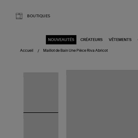
Aller au contenu principal
BOUTIQUES
NOUVEAUTÉS
CRÉATEURS
VÊTEMENTS
Accueil
Maillot de Bain Une Pièce Riva Abricot