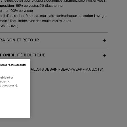
aune fluo, optez pour plusieurs couleurs et changez selon vos envies !
position :
95% polyester, 5% élasthanne.
lure : 100% polyester.
eil d'entretien :
Rincer à l'eau claire après chaque utilisation. Lavage
 main à l'eau froide avec des couleurs similaires.
f-SWFB01AP)
VRAISON ET RETOUR
SPONIBILITÉ BOUTIQUE
ntinuer sans accepter
MAILLOTS DE BAIN
-
BEACHWEAR
-
MAILLOTS 1
ections similaires :
CE
ublicité et
étrer »,
s accepter »).