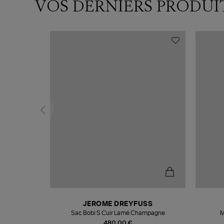
VOS DERNIERS PRODUI
T
JEROME DREYFUSS
k
Sac Bobi S Cuir Lamé Champagne
M
480,00 €