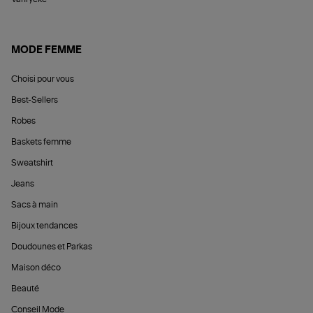
MODE FEMME
Choisi pour vous
Best-Sellers
Robes
Baskets femme
Sweatshirt
Jeans
Sacs à main
Bijoux tendances
Doudounes et Parkas
Maison déco
Beauté
Conseil Mode