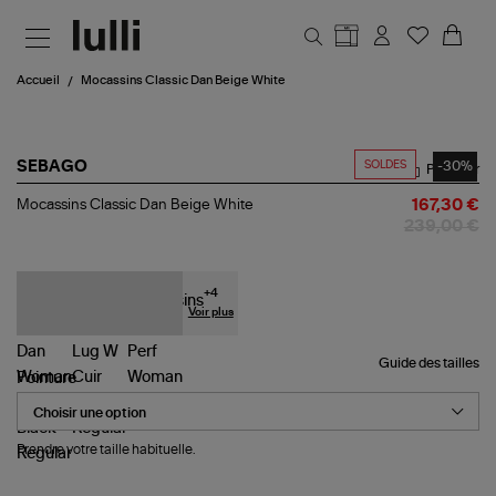
Aller au contenu principal
Accueil
Mocassins Classic Dan Beige White
SOLDES
-30%
SEBAGO
Partager
Mocassins
Mocassins Classic Dan Beige White
167,30 €
Classic
239,00 €
Dan
Beige
White
+
4
Voir plus
Guide des tailles
Pointure
Prendre votre taille habituelle.