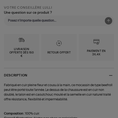
VOTRE CONSEILLÈRE LULLI
Une question sur ce produit ?
LIVRAISON
PAIEMENT EN
OFFERTE DÈS 150
RETOUR OFFERT
3X,4X
€
DESCRIPTION
Fabriqué en cuir pleine fleur et cousu à la main, ce mocassin de type beefroll
peut être porté toute l'année. Le dessus de la chaussure est en cuir non
doublé, le talon est en caoutchouc moulé et la semelle en cuir naturel traité
offre résistance, flexibilité et imperméabilité.
Composition :
100% cuir.