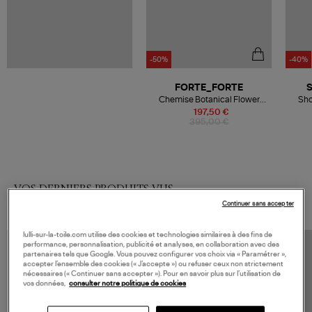
-50%
-40%
FORTE_FORTE
Chemise Botanical Flower
Sho
Embroidery Giglio
197,50 €
395,00 €
VOS DERNIERS PRODUITS VUS
Continuer sans accepter
lulli-sur-la-toile.com utilise des cookies et technologies similaires à des fins de
performance, personnalisation, publicité et analyses, en collaboration avec des
partenaires tels que Google. Vous pouvez configurer vos choix via « Paramétrer »,
accepter l’ensemble des cookies (« J’accepte ») ou refuser ceux non strictement
nécessaires (« Continuer sans accepter »). Pour en savoir plus sur l’utilisation de
vos données,
consulter notre politique de cookies