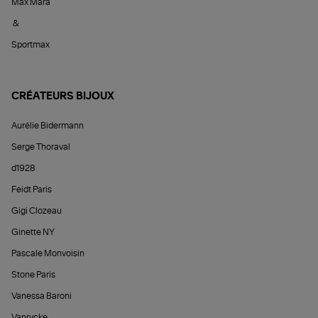
Max Mara
&
Sportmax
CRÉATEURS BIJOUX
Aurélie Bidermann
Serge Thoraval
d1928
Feidt Paris
Gigi Clozeau
Ginette NY
Pascale Monvoisin
Stone Paris
Vanessa Baroni
Vanrycke