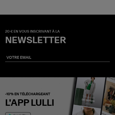
20 € EN VOUS INSCRIVANT À LA
NEWSLETTER
-10% EN TÉLÉCHARGEANT
L'APP LULLI