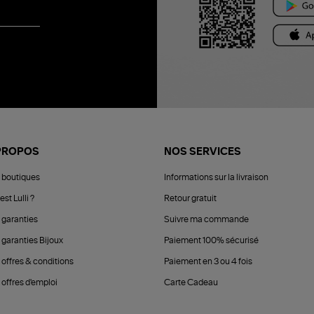
PROPOS
NOS SERVICES
 boutiques
Informations sur la livraison
est Lulli ?
Retour gratuit
 garanties
Suivre ma commande
 garanties Bijoux
Paiement 100% sécurisé
 offres & conditions
Paiement en 3 ou 4 fois
offres d'emploi
Carte Cadeau