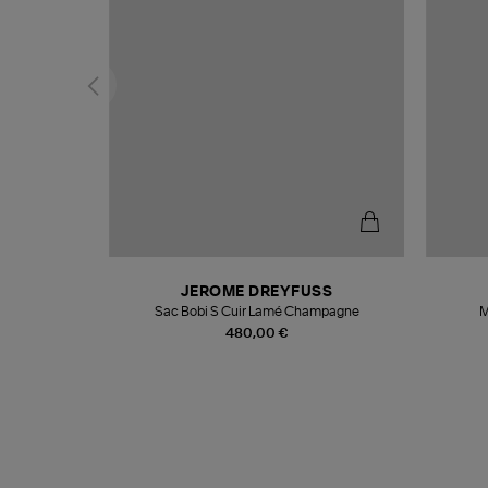
N
JEROME DREYFUSS
te
Sac Bobi S Cuir Lamé Champagne
M
480,00 €