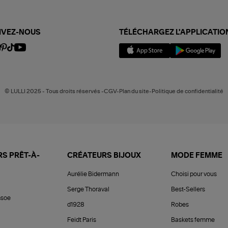
IVEZ-NOUS
TÉLÉCHARGEZ L'APPLICATIO
© LULLI 2025 - Tous droits réservés -CGV-Plan du site-Politique de confidentialité
S PRÊT-À-
CRÉATEURS BIJOUX
MODE FEMME
Aurélie Bidermann
Choisi pour vous
Serge Thoraval
Best-Sellers
soe
d1928
Robes
Feidt Paris
Baskets femme