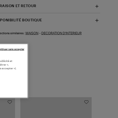
VRAISON ET RETOUR
SPONIBILITÉ BOUTIQUE
MAISON
-
DECORATION D'INTERIEUR
ections similaires :
ntinuer sans accepter
ublicité et
étrer »,
s accepter »).