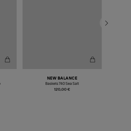
NEW BALANCE
e
Baskets 740 Sea Salt
Veste
120,00 €