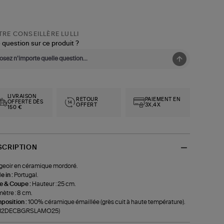
RE CONSEILLÈRE LULLI
 question sur ce produit ?
LIVRAISON
RETOUR
PAIEMENT EN
OFFERTE DÈS
OFFERT
3X,4X
150 €
SCRIPTION
eoir en céramique mordoré.
 in :
Portugal.
le & Coupe :
Hauteur : 25 cm.
ètre : 8 cm.
position :
100% céramique émaillée (grès cuit à haute température).
f-12DECBGRSLAMO25)