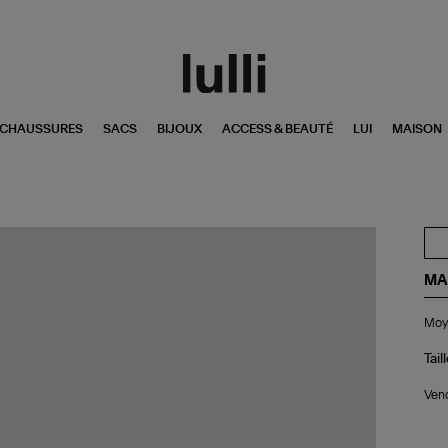
CHAUSSURES
SACS
BIJOUX
ACCESS & BEAUTÉ
LUI
MAISON
MA
Mo
Moy
Bou
Sla
Mo
Tail
Vend