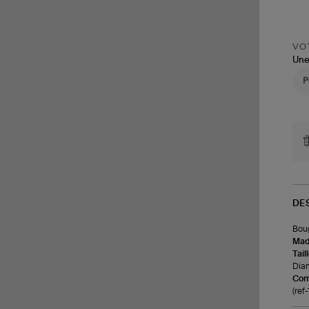
VOT
Une
DE
Boug
Made
Tail
Diam
Com
(re