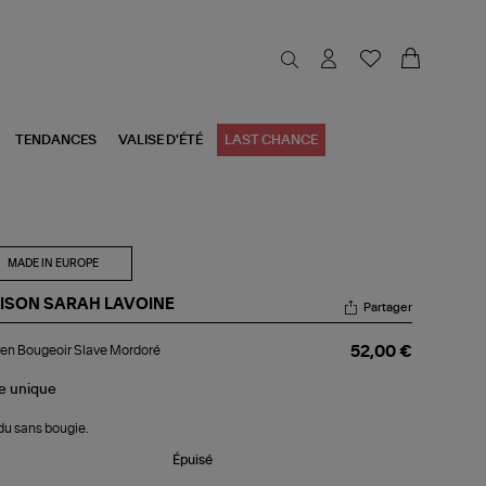
TENDANCES
VALISE D'ÉTÉ
LAST CHANCE
MADE IN EUROPE
ISON SARAH LAVOINE
Partager
yen
en Bougeoir Slave Mordoré
52,00 €
geoir
ve
rdoré
le
unique
u sans bougie.
Épuisé