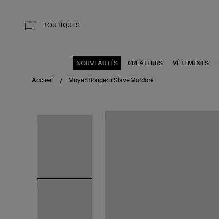
Aller au contenu principal
BOUTIQUES
NOUVEAUTÉS
CRÉATEURS
VÊTEMENTS
Accueil
Moyen Bougeoir Slave Mordoré