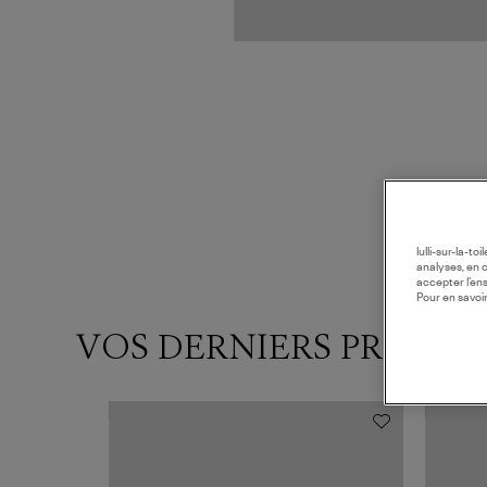
lulli-sur-la-t
analyses, en 
accepter l’en
Pour en savoir
VOS DERNIERS PRODUI