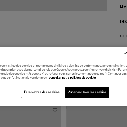
LI
DI
Coll
Co
oile.com utilise des cookies et technologies similaires à des fins de performance, personnalisation, p
collaboration avec des partenaires tels que Google. Vous pouvez configurer vos choix via « Param
semble des cookies (« J’accepte ») ou refuser ceux non strictement nécessaires (« Continuer san
 plus sur l’utilisation de vos données,
consulter notre politique de cookies
TS VUS
Paramètres des cookies
Autoriser tous les cookies