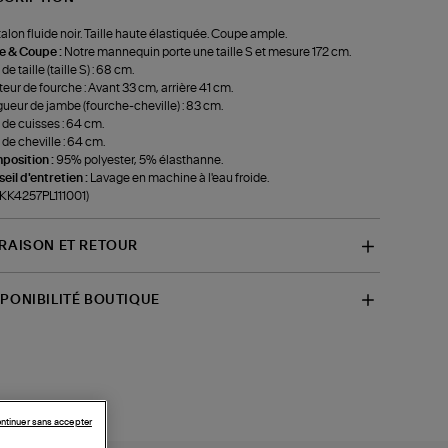
alon fluide noir. Taille haute élastiquée. Coupe ample.
le & Coupe :
Notre mannequin porte une taille S et mesure 172 cm.
de taille (taille S) : 68 cm.
eur de fourche : Avant 33 cm, arrière 41 cm.
ueur de jambe (fourche-cheville) : 83 cm.
 de cuisses : 64 cm.
 de cheville : 64 cm.
position :
95% polyester, 5% élasthanne.
eil d'entretien :
Lavage en machine à l'eau froide.
-KK4257PL111001)
VRAISON ET RETOUR
SPONIBILITÉ BOUTIQUE
ntinuer sans accepter