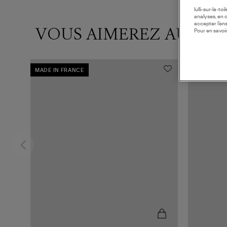
lulli-sur-la-t
analyses, en 
accepter l’en
VOUS AIMEREZ AUSSI
Pour en savoir
MADE IN FRANCE