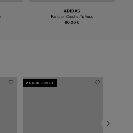
ADIDAS
k
Pantalon Crochet Tp Auco
80,00 €
MADE IN EUROPE
MADE IN EU