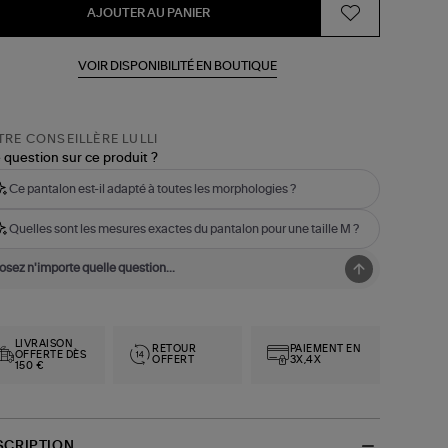
AJOUTER AU PANIER
VOIR DISPONIBILITÉ EN BOUTIQUE
RE CONSEILLÈRE LULLI
 question sur ce produit ?
Ce pantalon est-il adapté à toutes les morphologies ?
Quelles sont les mesures exactes du pantalon pour une taille M ?
LIVRAISON
RETOUR
PAIEMENT EN
OFFERTE DÈS
OFFERT
3X,4X
150 €
SCRIPTION