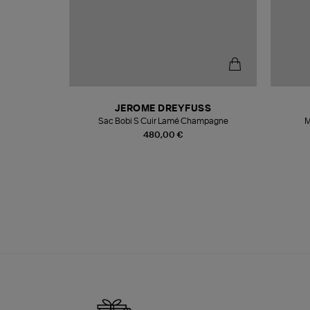
T
JEROME DREYFUSS
k
Sac Bobi S Cuir Lamé Champagne
M
480,00 €