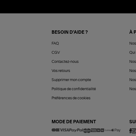
BESOIN D'AIDE ?
À 
FAQ
Nos
CGV
Qui 
Contactez-nous
Nos
Vos retours
Nos
Supprimer mon compte
Nos
Politique de confidentialité
Nos 
Préférences de cookies
MODE DE PAIEMENT
SU