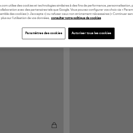
oile.com utilise des cookies et technologies similaires à des fins de performance, personnalisation, p
collaboration avec des partenaires tels que Google. Vous pouvez configurer vos choix via « Param
semble des cookies (« J’accepte ») ou refuser ceux non strictement nécessaires (« Continuer san
 plus sur l’utilisation de vos données,
consulter notre politique de cookies
Paramètres des cookies
Autoriser tous les cookies