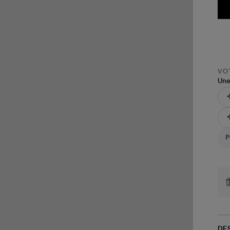
VOT
Une
DE