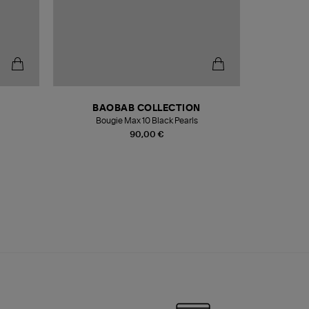
BAOBAB COLLECTION
Bougie Max 10 Black Pearls
Paréo Fou
90,00 €