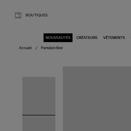
Aller au contenu principal
BOUTIQUES
NOUVEAUTÉS
CRÉATEURS
VÊTEMENTS
Accueil
Pantalon Noir