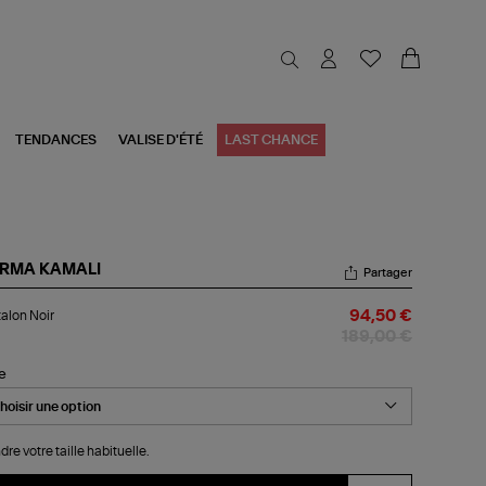
TENDANCES
VALISE D'ÉTÉ
LAST CHANCE
RMA KAMALI
Partager
talon
alon Noir
94,50 €
r
189,00 €
le
dre votre taille habituelle.