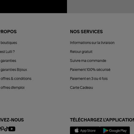
PROPOS
NOS SERVICES
 boutiques
Informations sur la livraison
est Lulli ?
Retour gratuit
 garanties
Suivre ma commande
 garanties Bijoux
Paiement 100% sécurisé
 offres & conditions
Paiement en 3 ou 4 fois
offres d'emploi
Carte Cadeau
IVEZ-NOUS
TÉLÉCHARGEZ L'APPLICATIO