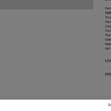
Pant
Tail
Tour 
Haut
Long
Tour
Tour
Com
Cons
(ref
LI
DI
Co