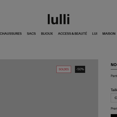
CHAUSSURES
SACS
BIJOUX
ACCESS & BEAUTÉ
LUI
MAISON
NO
-50%
SOLDES
Pan
Pant
Noi
Tail
Pren