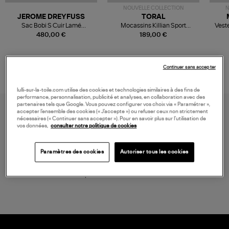
NOUVELLE COLLECTION
N
JEROME DREYFUSS
TORAL
Sac Bobi S Cuir Lamé
Mocassins Killian Sport
Veste
Champagne
Mousse
480,00 €
189,00 €
Continuer sans accepter
lulli-sur-la-toile.com utilise des cookies et technologies similaires à des fins de
performance, personnalisation, publicité et analyses, en collaboration avec des
partenaires tels que Google. Vous pouvez configurer vos choix via « Paramétrer »,
accepter l’ensemble des cookies (« J’accepte ») ou refuser ceux non strictement
nécessaires (« Continuer sans accepter »). Pour en savoir plus sur l’utilisation de
vos données,
consulter notre politique de cookies
Paramètres des cookies
Autoriser tous les cookies
LIVRAISON GRATUITE
à partir de 150 € d'achat*