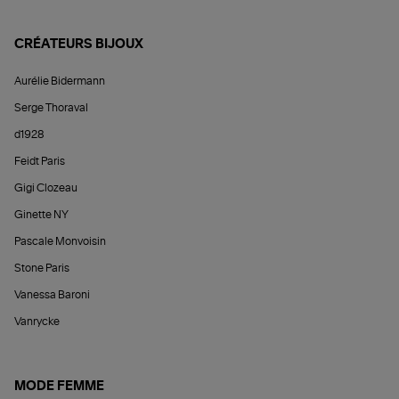
CRÉATEURS BIJOUX
Aurélie Bidermann
Serge Thoraval
d1928
Feidt Paris
Gigi Clozeau
Ginette NY
Pascale Monvoisin
Stone Paris
Vanessa Baroni
Vanrycke
MODE FEMME