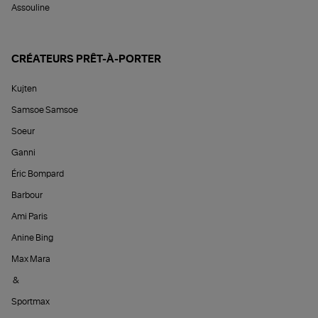
Assouline
CRÉATEURS PRÊT-À-PORTER
Kujten
Samsoe Samsoe
Soeur
Ganni
Éric Bompard
Barbour
Ami Paris
Anine Bing
Max Mara
&
Sportmax