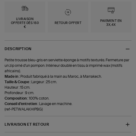
LIVRAISON
PAIEMENT EN
OFFERTE DÈS 150
RETOUR OFFERT
3X,4X
€
DESCRIPTION
Petite trousse bleu-gris en serviette éponge à motifs texturés. Fermeture par
un zip orné d'un pompon. Intérieur doublé en tissu à imprimé wax (motifs
africains).
Made in :
Produit fabriqué à la main au Maroc, à Marrakech.
Taille & Coupe :
Largeur : 25 cm.
Hauteur : 15 cm.
Profondeur : 9 cm.
Composition :
100% coton.
Conseil d'entretien :
Lavage en machine.
(ref-PETWALAKHIPBG)
LIVRAISON ET RETOUR