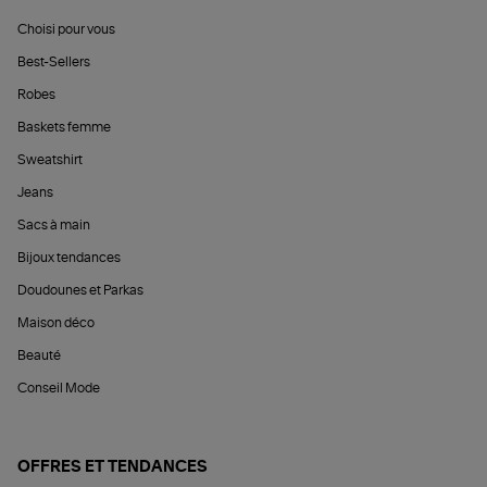
Choisi pour vous
Best-Sellers
Robes
Baskets femme
Sweatshirt
Jeans
Sacs à main
Bijoux tendances
Doudounes et Parkas
Maison déco
Beauté
Conseil Mode
OFFRES ET TENDANCES