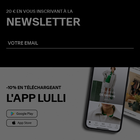
20 € EN VOUS INSCRIVANT À LA
NEWSLETTER
-10% EN TÉLÉCHARGEANT
L'APP LULLI