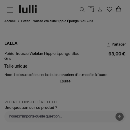
Aller au contenu principal
Accueil
Petite Trousse Walakin Hippie Éponge Bleu Gris
LALLA
Partager
Petite
Petite Trousse Walakin Hippie Éponge Bleu
63,00 €
Trousse
Gris
Walakin
Taille
unique
Hippie
Éponge
Note : Le tissu extérieur et la doublure varient d'un modèle à l'autre.
Bleu
Gris
Épuisé
VOTRE CONSEILLÈRE LULLI
Une question sur ce produit ?