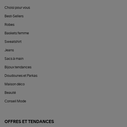
Choisi pour vous
Best-Sellers
Robes
Baskets femme
Sweatshirt
Jeans
Sacs à main
Bijoux tendances
Doudounes et Parkas
Maison déco
Beauté
Conseil Mode
OFFRES ET TENDANCES