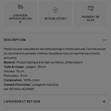
LIVRAISON
PAIEMENT EN
OFFERTE DÈS 150
RETOUR OFFERT
3X,4X
€
DESCRIPTION
Petite trousse rose pâle en serviette éponge à motifs texturés. Fermeture par
un zip orné d'un pompon. Intérieur doublé en tissu à imprimé wax (motifs
africains).
Made in :
Produit fabriqué à la main au Maroc, à Marrakech.
Taille & Coupe :
Largeur : 25 cm.
Hauteur : 15 cm.
Profondeur : 9 cm.
Composition :
100% coton.
Conseil d'entretien :
Lavage en machine.
(ref-PETWALAKHIPBP)
LIVRAISON ET RETOUR