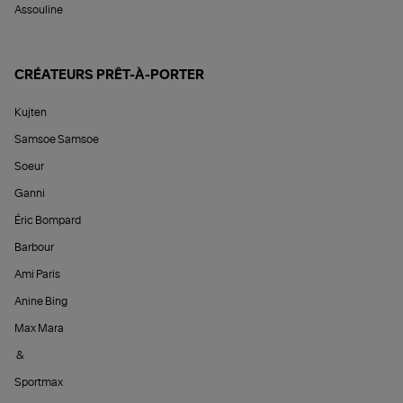
Assouline
CRÉATEURS PRÊT-À-PORTER
Kujten
Samsoe Samsoe
Soeur
Ganni
Éric Bompard
Barbour
Ami Paris
Anine Bing
Max Mara
&
Sportmax