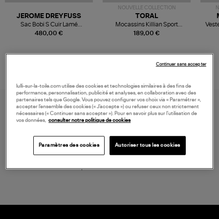
NOUVELLE COLLECTION
N
JEROME DREYFUSS
TORAL
Sac Bobi S Cuir Lamé
Mocassins Killian Sport
Veste
Champagne
Mousse
480,00 €
189,00 €
Continuer sans accepter
lulli-sur-la-toile.com utilise des cookies et technologies similaires à des fins de
performance, personnalisation, publicité et analyses, en collaboration avec des
partenaires tels que Google. Vous pouvez configurer vos choix via « Paramétrer »,
accepter l’ensemble des cookies (« J’accepte ») ou refuser ceux non strictement
nécessaires (« Continuer sans accepter »). Pour en savoir plus sur l’utilisation de
vos données,
consulter notre politique de cookies
Paramètres des cookies
Autoriser tous les cookies
LIVRAISON GRATUITE
à partir de 150 € d'achat*