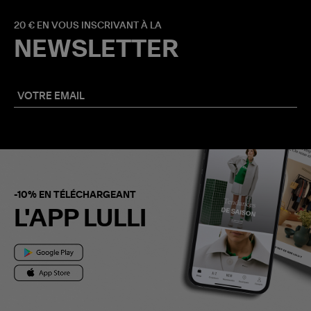
20 € EN VOUS INSCRIVANT À LA
NEWSLETTER
-10% EN TÉLÉCHARGEANT
L'APP LULLI