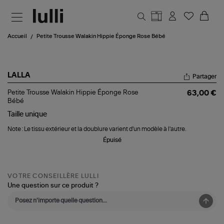
Aller au contenu principal
Accueil
Petite Trousse Walakin Hippie Éponge Rose Bébé
LALLA
Partager
Petite
Petite Trousse Walakin Hippie Éponge Rose
63,00 €
Trousse
Bébé
Walakin
Taille
unique
Hippie
Éponge
Note : Le tissu extérieur et la doublure varient d'un modèle à l'autre.
Rose
Bébé
Épuisé
VOTRE CONSEILLÈRE LULLI
Une question sur ce produit ?