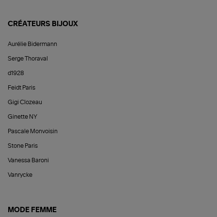
CRÉATEURS BIJOUX
Aurélie Bidermann
Serge Thoraval
d1928
Feidt Paris
Gigi Clozeau
Ginette NY
Pascale Monvoisin
Stone Paris
Vanessa Baroni
Vanrycke
MODE FEMME