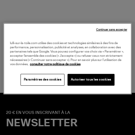
Continuer sans accepter
lulli-sur-la-toile.com utilise des cookies et technologies similaires à des fins de
performance, personnalisation, publicité et analyses, en collaboration avec des
partenaires tels que Google. Vous pouvez configurer vos choix via « Paramétrer »,
accepter l’ensemble des cookies (« J’accepte ») ou refuser ceux non strictement
nécessaires (« Continuer sans accepter »). Pour en savoir plus sur l’utilisation de
LIVRAISON GRATUITE
vos données,
consulter notre politique de cookies
à partir de 150 € d'achat*
Paramètres des cookies
Autoriser tous les cookies
20 € EN VOUS INSCRIVANT À LA
NEWSLETTER