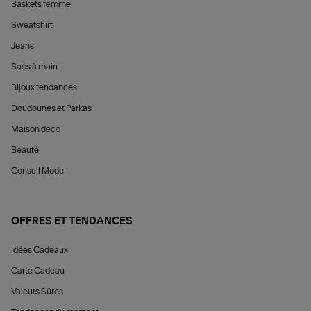
Baskets femme
Sweatshirt
Jeans
Sacs à main
Bijoux tendances
Doudounes et Parkas
Maison déco
Beauté
Conseil Mode
OFFRES ET TENDANCES
Idées Cadeaux
Carte Cadeau
Valeurs Sûres