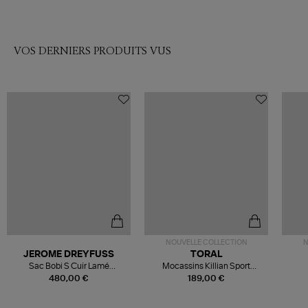
VOS DERNIERS PRODUITS VUS
NOUVELLE COLLECTION
N
JEROME DREYFUSS
TORAL
Sac Bobi S Cuir Lamé
Mocassins Killian Sport
Champagne
Mousse
480,00 €
189,00 €