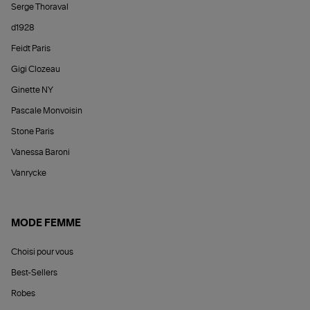
Serge Thoraval
d1928
Feidt Paris
Gigi Clozeau
Ginette NY
Pascale Monvoisin
Stone Paris
Vanessa Baroni
Vanrycke
MODE FEMME
Choisi pour vous
Best-Sellers
Robes