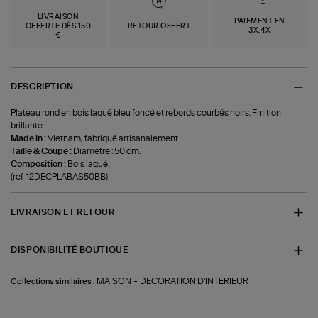
LIVRAISON
PAIEMENT EN
OFFERTE DÈS 150
RETOUR OFFERT
3X,4X
€
DESCRIPTION
Plateau rond en bois laqué bleu foncé et rebords courbés noirs. Finition
brillante.
Made in :
Vietnam, fabriqué artisanalement.
Taille & Coupe :
Diamètre : 50 cm.
Composition :
Bois laqué.
(ref-12DECPLABAS50BB)
LIVRAISON ET RETOUR
DISPONIBILITÉ BOUTIQUE
-
MAISON
DECORATION D'INTERIEUR
Collections similaires :