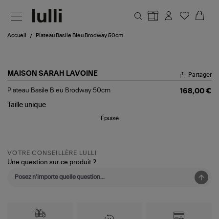
Aller au contenu principal
Accueil
Plateau Basile Bleu Brodway 50cm
MAISON SARAH LAVOINE
Partager
Plateau
Plateau Basile Bleu Brodway 50cm
168,00 €
Basile
Bleu
Taille
unique
Brodway
Épuisé
50cm
VOTRE CONSEILLÈRE LULLI
Une question sur ce produit ?