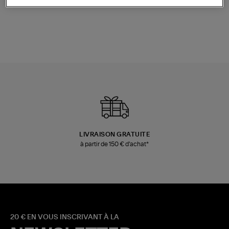
Champagne
Mousse
480,00 €
189,00 €
LIVRAISON GRATUITE
à partir de 150 € d'achat*
20 € EN VOUS INSCRIVANT À LA