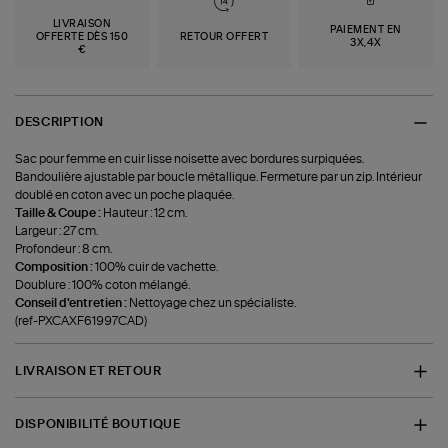
LIVRAISON
PAIEMENT EN
OFFERTE DÈS 150
RETOUR OFFERT
3X,4X
€
DESCRIPTION
Sac pour femme en cuir lisse noisette avec bordures surpiquées.
Bandoulière ajustable par boucle métallique. Fermeture par un zip. Intérieur
doublé en coton avec un poche plaquée.
Taille & Coupe :
Hauteur : 12 cm.
Largeur : 27 cm.
Profondeur : 8 cm.
Composition :
100% cuir de vachette.
Doublure : 100% coton mélangé.
Conseil d'entretien :
Nettoyage chez un spécialiste.
(ref-PXCAXF61997CAD)
LIVRAISON ET RETOUR
DISPONIBILITÉ BOUTIQUE