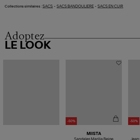
-
-
SACS
SACS BANDOULIERE
SACS EN CUIR
Collections similaires :
Adoptez
LE LOOK
-50%
-50%
MIISTA
Sandales Marilia Beige
Jean 