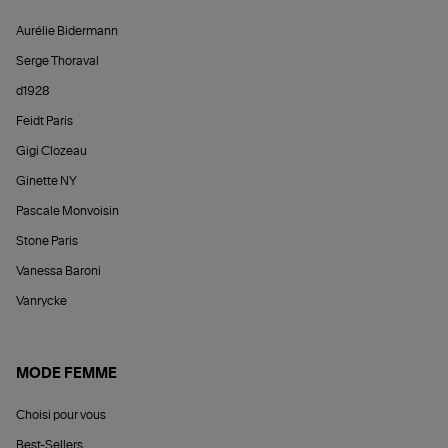
Aurélie Bidermann
Serge Thoraval
d1928
Feidt Paris
Gigi Clozeau
Ginette NY
Pascale Monvoisin
Stone Paris
Vanessa Baroni
Vanrycke
MODE FEMME
Choisi pour vous
Best-Sellers