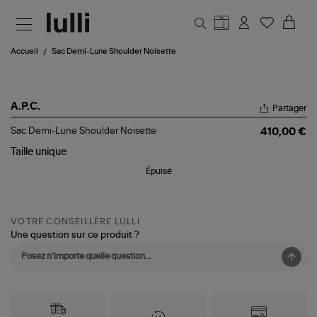
Aller au contenu principal
Accueil
Sac Demi-Lune Shoulder Noisette
A.P.C.
Partager
Sac
Sac Demi-Lune Shoulder Noisette
410,00 €
Demi-
Lune
Taille
unique
Shoulder
Épuisé
Noisette
VOTRE CONSEILLÈRE LULLI
Une question sur ce produit ?