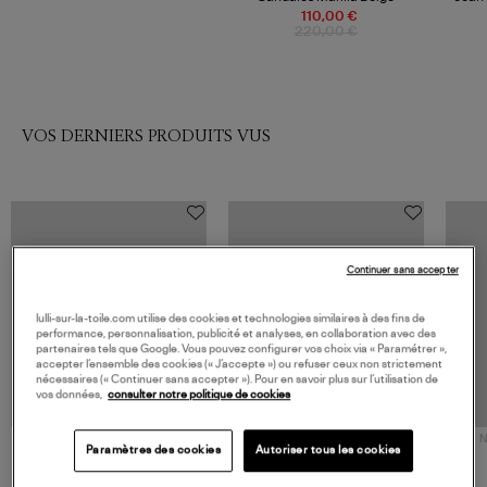
110,00 €
220,00 €
VOS DERNIERS PRODUITS VUS
Continuer sans accepter
lulli-sur-la-toile.com utilise des cookies et technologies similaires à des fins de
performance, personnalisation, publicité et analyses, en collaboration avec des
partenaires tels que Google. Vous pouvez configurer vos choix via « Paramétrer »,
accepter l’ensemble des cookies (« J’accepte ») ou refuser ceux non strictement
nécessaires (« Continuer sans accepter »). Pour en savoir plus sur l’utilisation de
vos données,
consulter notre politique de cookies
NOUVELLE COLLECTION
N
Paramètres des cookies
Autoriser tous les cookies
JEROME DREYFUSS
TORAL
Sac Bobi S Cuir Lamé
Mocassins Killian Sport