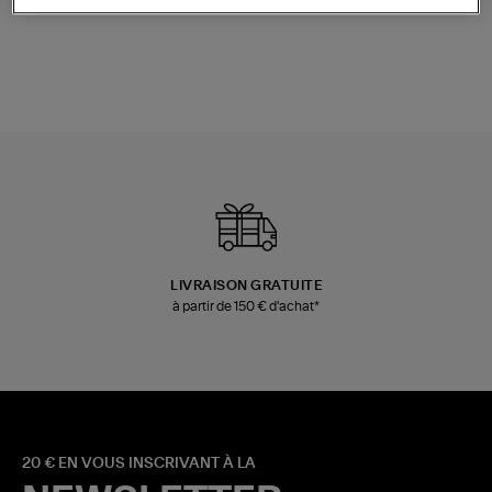
Champagne
Mousse
480,00 €
189,00 €
LIVRAISON GRATUITE
à partir de 150 € d'achat*
20 € EN VOUS INSCRIVANT À LA