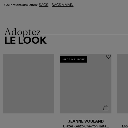
-
SACS
SACS A MAIN
Collections similaires :
Adoptez
LE LOOK
MADE IN EUROPE
JEANNE VOULAND
Blazer Kenzo Chevron Tartan
Moc