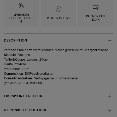
LIVRAISON
PAIEMENT EN
OFFERTE DÈS 150
RETOUR OFFERT
3X,4X
€
DESCRIPTION
Petit sac à main effet vernis bordeaux avec grosse ceinture argent et anse.
Made in :
Espagne.
Taille & Coupe :
Largeur : 24cm
Hauteur : 24cm
Profondeur : 18cm.
Composition :
100% polyurethane.
Conseil d'entretien :
Nettoyage par un professionnel.
(ref-W25BVERGLOWBOR)
LIVRAISON ET RETOUR
DISPONIBILITÉ BOUTIQUE