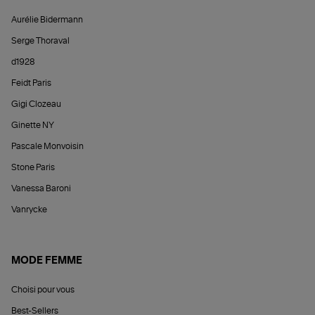
Aurélie Bidermann
Serge Thoraval
d1928
Feidt Paris
Gigi Clozeau
Ginette NY
Pascale Monvoisin
Stone Paris
Vanessa Baroni
Vanrycke
MODE FEMME
Choisi pour vous
Best-Sellers