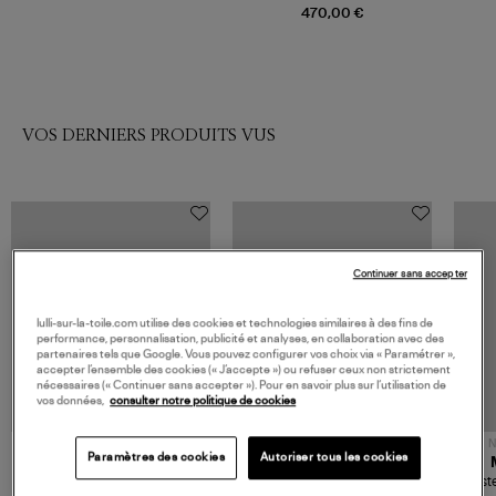
Gris
470,00 €
VOS DERNIERS PRODUITS VUS
Continuer sans accepter
lulli-sur-la-toile.com utilise des cookies et technologies similaires à des fins de
performance, personnalisation, publicité et analyses, en collaboration avec des
partenaires tels que Google. Vous pouvez configurer vos choix via « Paramétrer »,
accepter l’ensemble des cookies (« J’accepte ») ou refuser ceux non strictement
nécessaires (« Continuer sans accepter »). Pour en savoir plus sur l’utilisation de
vos données,
consulter notre politique de cookies
NOUVELLE COLLECTION
N
Paramètres des cookies
Autoriser tous les cookies
JEROME DREYFUSS
TORAL
Sac Bobi S Cuir Lamé
Mocassins Killian Sport
Veste