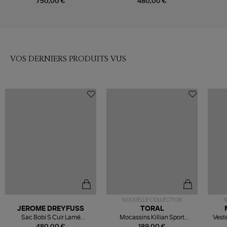
750,00 €
480,00 €
VOS DERNIERS PRODUITS VUS
NOUVELLE COLLECTION
N
JEROME DREYFUSS
TORAL
Sac Bobi S Cuir Lamé
Mocassins Killian Sport
Veste
Champagne
Mousse
480,00 €
189,00 €