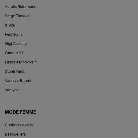
Aurélie Bidermann
Serge Thoraval
d1928
Feidt Paris
Gigi Clozeau
Ginette NY
Pascale Monvoisin
Stone Paris
Vanessa Baroni
Vanrycke
MODE FEMME
Choisi pour vous
Best-Sellers