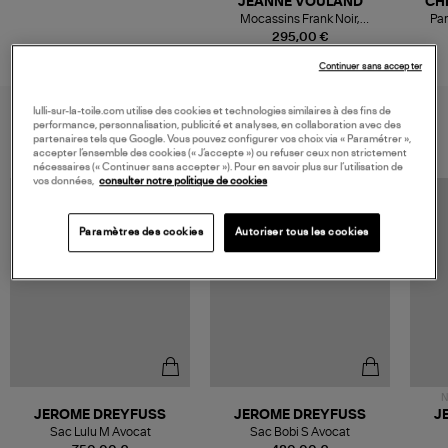
JEANNE VOULAND
CH
Mocassins Frank Noir,
Pa
Collaboration Jeanne Vouland
295,00 €
x Sebago
Continuer sans accepter
lulli-sur-la-toile.com utilise des cookies et technologies similaires à des fins de
VOUS AIMEREZ AUSSI
performance, personnalisation, publicité et analyses, en collaboration avec des
partenaires tels que Google. Vous pouvez configurer vos choix via « Paramétrer »,
accepter l’ensemble des cookies (« J’accepte ») ou refuser ceux non strictement
nécessaires (« Continuer sans accepter »). Pour en savoir plus sur l’utilisation de
vos données,
consulter notre politique de cookies
Paramètres des cookies
Autoriser tous les cookies
N
JEROME DREYFUSS
JEROME DREYFUSS
J
Sac Lulu M Avocat
Sac Bobi S Avocat