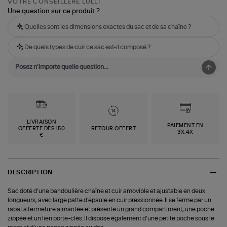
VOTRE CONSEILLÈRE LULLI
Une question sur ce produit ?
Quelles sont les dimensions exactes du sac et de sa chaîne ?
De quels types de cuir ce sac est-il composé ?
LIVRAISON
PAIEMENT EN
OFFERTE DÈS 150
RETOUR OFFERT
3X,4X
€
DESCRIPTION
Sac doté d’une bandoulière chaîne et cuir amovible et ajustable en deux
longueurs, avec large patte d’épaule en cuir pressionnée. Il se ferme par un
rabat à fermeture aimantée et présente un grand compartiment, une poche
zippée et un lien porte-clés. Il dispose également d’une petite poche sous le