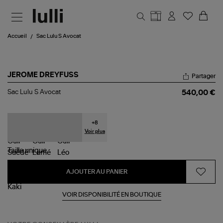
Aller au contenu principal
Accueil
Sac Lulu S Avocat
JEROME DREYFUSS
Partager
Sac
Sac Lulu S Avocat
540,00 €
Lulu
S
Avocat
+
8
Voir plus
Taille
unique
AJOUTER AU PANIER
VOIR DISPONIBILITÉ EN BOUTIQUE