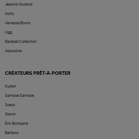
Jeanne Vouland
Autry
Vanessa Bruno
Ugg
Baobab Collection
Assouline
CRÉATEURS PRÊT-À-PORTER
Kujten
Samsoe Samsoe
Soeur
Ganni
Éric Bompard
Barbour