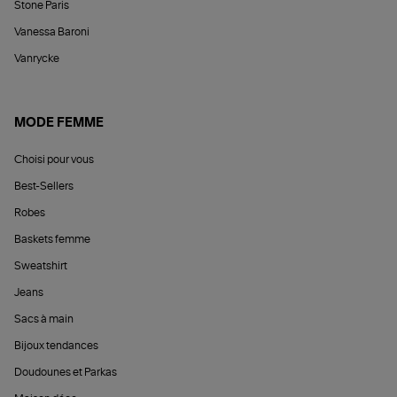
Stone Paris
Vanessa Baroni
Vanrycke
MODE FEMME
Choisi pour vous
Best-Sellers
Robes
Baskets femme
Sweatshirt
Jeans
Sacs à main
Bijoux tendances
Doudounes et Parkas