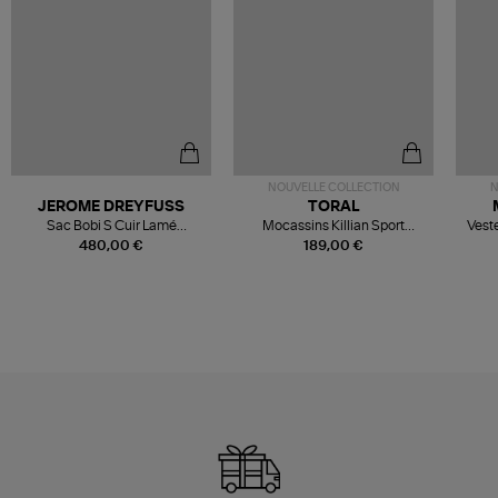
NOUVELLE COLLECTION
N
JEROME DREYFUSS
TORAL
Sac Bobi S Cuir Lamé
Mocassins Killian Sport
Veste
Champagne
Mousse
480,00 €
189,00 €