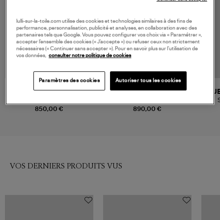
lulli-sur-la-toile.com utilise des cookies et technologies similaires à des fins de
performance, personnalisation, publicité et analyses, en collaboration avec des
partenaires tels que Google. Vous pouvez configurer vos choix via « Paramétrer »,
accepter l’ensemble des cookies (« J’accepte ») ou refuser ceux non strictement
nécessaires (« Continuer sans accepter »). Pour en savoir plus sur l’utilisation de
vos données,
consulter notre politique de cookies
Paramètres des cookies
Autoriser tous les cookies
ISABEL MARANT
ISABEL MARANT
J
Sac Kanao Cuir Suédé Noir
Sac Oskan Moon Black
850,00 €
890,00 €
VOS DERNIERS PRODUITS VUS