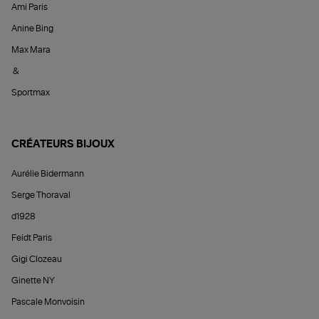
Ami Paris
Anine Bing
Max Mara
&
Sportmax
CRÉATEURS BIJOUX
Aurélie Bidermann
Serge Thoraval
d1928
Feidt Paris
Gigi Clozeau
Ginette NY
Pascale Monvoisin