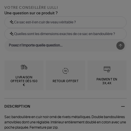
VOTRE CONSEILLÈRE LULLI
Une question sur ce produit ?
Ce sac est-il en cuir de veau véritable ?
Quelles sont les dimensions exactes de ce sac en bandoulière ?
LIVRAISON
PAIEMENT EN
OFFERTE DÈS 150
RETOUR OFFERT
3X,4X
€
DESCRIPTION
Sac bandoulière en cuir noir orné de rivets métalliques. Double bandoulières
amovibles dont une réglable. Intérieur entièrement doublé en coton avec une
poche plaquée. Fermeture par zip.