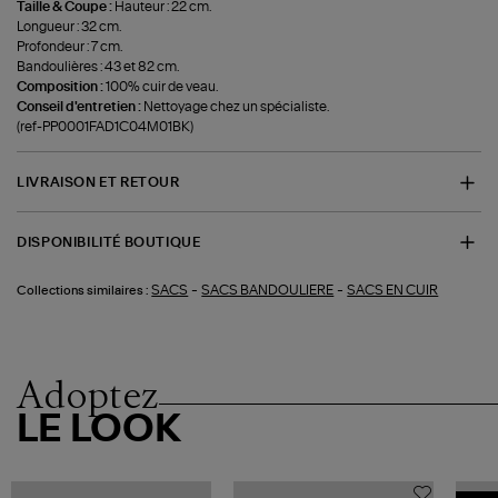
Taille & Coupe :
Hauteur : 22 cm.
Longueur : 32 cm.
Profondeur : 7 cm.
Bandoulières : 43 et 82 cm.
Composition :
100% cuir de veau.
Conseil d'entretien :
Nettoyage chez un spécialiste.
(ref-PP0001FAD1C04M01BK)
LIVRAISON ET RETOUR
DISPONIBILITÉ BOUTIQUE
-
-
SACS
SACS BANDOULIERE
SACS EN CUIR
Collections similaires :
Adoptez
LE LOOK