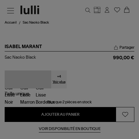
Aller au contenu principal
Accueil
Sac Naoko Black
ISABEL MARANT
Partager
Sac
Sac Naoko Black
990,00 €
Naoko
Black
+
4
Voir plus
Taille
unique
Plus que 2 pièces en stock
AJOUTER AU PANIER
VOIR DISPONIBILITÉ EN BOUTIQUE