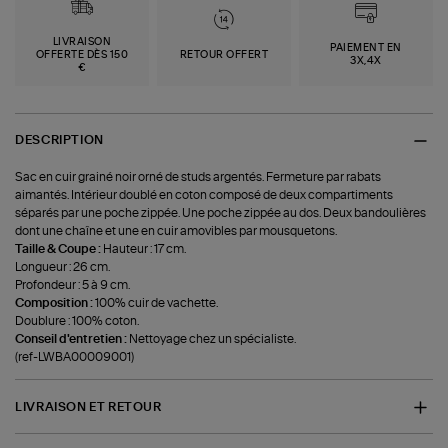
LIVRAISON
PAIEMENT EN
OFFERTE DÈS 150
RETOUR OFFERT
3X,4X
€
DESCRIPTION
Sac en cuir grainé noir orné de studs argentés. Fermeture par rabats
aimantés. Intérieur doublé en coton composé de deux compartiments
séparés par une poche zippée. Une poche zippée au dos. Deux bandoulières
dont une chaîne et une en cuir amovibles par mousquetons.
Taille & Coupe :
Hauteur : 17 cm.
Longueur : 26 cm.
Profondeur : 5 à 9 cm.
Composition :
100% cuir de vachette.
Doublure : 100% coton.
Conseil d'entretien :
Nettoyage chez un spécialiste.
(ref-LWBA00009001)
LIVRAISON ET RETOUR