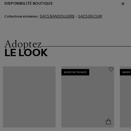
DISPONIBILITÉ BOUTIQUE
-
SACS BANDOULIERE
SACS EN CUIR
Collections similaires :
Adoptez
LE LOOK
MADE IN FRANCE
MADE 