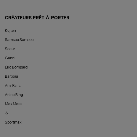
CRÉATEURS PRÊT-À-PORTER
Kujten
Samsoe Samsoe
Soeur
Ganni
Éric Bompard
Barbour
Ami Paris
Anine Bing
Max Mara
&
Sportmax