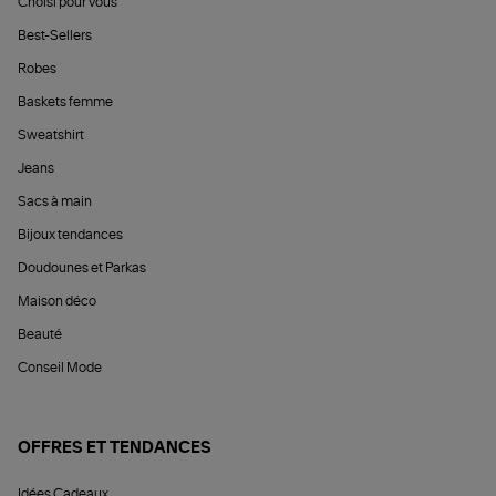
Choisi pour vous
Best-Sellers
Robes
Baskets femme
Sweatshirt
Jeans
Sacs à main
Bijoux tendances
Doudounes et Parkas
Maison déco
Beauté
Conseil Mode
OFFRES ET TENDANCES
Idées Cadeaux