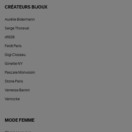
CRÉATEURS BIJOUX
Aurélie Bidermann
Serge Thoraval
d1928
Feidt Paris
Gigi Clozeau
Ginette NY
Pascale Monvoisin
Stone Paris
Vanessa Baroni
Vanrycke
MODE FEMME