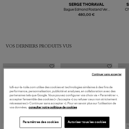
SERGE THORAVAL
S
Bague Edmond Rostand Vers
Ch
Argent
480,00 €
VOS DERNIERS PRODUITS VUS
Continuer sans accepter
lulli-sur-la-toile.com utilise des cookies et technologies similaires à des fins de
performance, personnalisation, publicité et analyses, en collaboration avec des
partenaires tels que Google. Vous pouvez configurer vos choix via « Paramétrer »,
accepter l’ensemble des cookies (« J’accepte ») ou refuser ceux non strictement
nécessaires (« Continuer sans accepter »). Pour en savoir plus sur l’utilisation de
vos données,
consulter notre politique de cookies
Paramètres des cookies
Autoriser tous les cookies
NOUVELLE COLLECTION
N