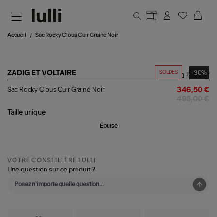
Aller au contenu principal
Accueil
Sac Rocky Clous Cuir Grainé Noir
SOLDES
-30%
ZADIG ET VOLTAIRE
Partager
Sac
Sac Rocky Clous Cuir Grainé Noir
346,50 €
Rocky
495,00 €
Clous
Cuir
Taille
unique
Grainé
Épuisé
Noir
VOTRE CONSEILLÈRE LULLI
Une question sur ce produit ?