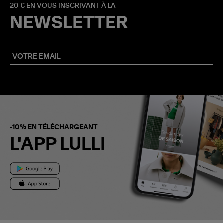
20 € EN VOUS INSCRIVANT À LA
NEWSLETTER
-10% EN TÉLÉCHARGEANT
L'APP LULLI