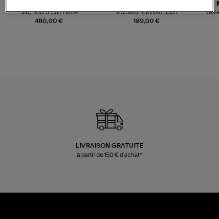
JEROME DREYFUSS
TORAL
Sac Bobi S Cuir Lamé
Mocassins Killian Sport
Veste
Champagne
Mousse
480,00 €
189,00 €
LIVRAISON GRATUITE
à partir de 150 € d'achat*