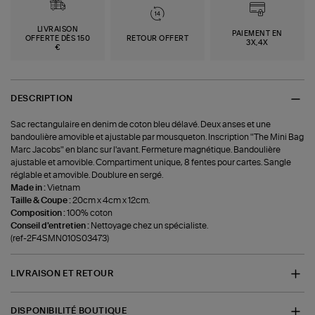
LIVRAISON
PAIEMENT EN
OFFERTE DÈS 150
RETOUR OFFERT
3X,4X
€
DESCRIPTION
Sac rectangulaire en denim de coton bleu délavé. Deux anses et une
bandoulière amovible et ajustable par mousqueton. Inscription "The Mini Bag
Marc Jacobs" en blanc sur l'avant. Fermeture magnétique. Bandoulière
ajustable et amovible. Compartiment unique, 8 fentes pour cartes. Sangle
réglable et amovible. Doublure en sergé.
Made in :
Vietnam
Taille & Coupe :
20cm x 4cm x 12cm.
Composition :
100% coton
Conseil d'entretien :
Nettoyage chez un spécialiste.
(ref-2F4SMN010S03473)
LIVRAISON ET RETOUR
DISPONIBILITÉ BOUTIQUE