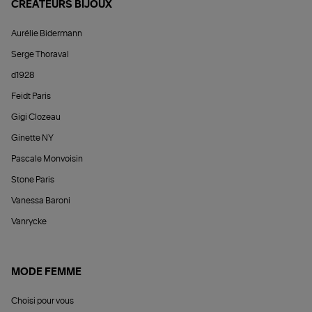
CRÉATEURS BIJOUX
Aurélie Bidermann
Serge Thoraval
d1928
Feidt Paris
Gigi Clozeau
Ginette NY
Pascale Monvoisin
Stone Paris
Vanessa Baroni
Vanrycke
MODE FEMME
Choisi pour vous