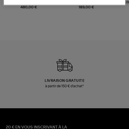
Sac Bobi S Cuir Lamé
Mocassins Killian Sport
Veste
Champagne
Mousse
480,00 €
189,00 €
LIVRAISON GRATUITE
à partir de 150 € d'achat*
20 € EN VOUS INSCRIVANT À LA