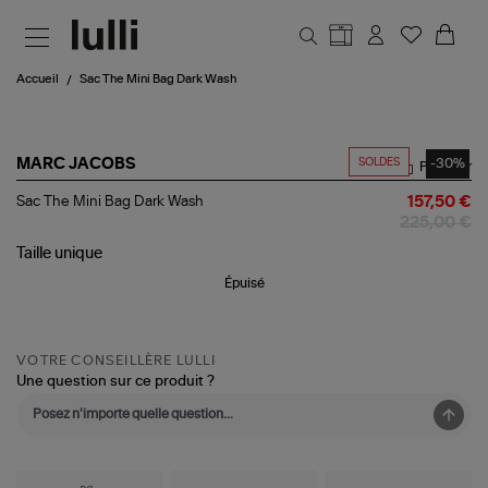
Aller au contenu principal
Accueil
Sac The Mini Bag Dark Wash
SOLDES
-30%
MARC JACOBS
Partager
Sac
Sac The Mini Bag Dark Wash
157,50 €
The
225,00 €
Mini
Bag
Taille
unique
Dark
Épuisé
Wash
VOTRE CONSEILLÈRE LULLI
Une question sur ce produit ?