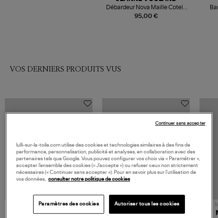
Débardeur Nova Maille Cotelé
Ba
Blanc
95,00 €
VOS DERNIERS PRODUITS VUS
Continuer sans accepter
lulli-sur-la-toile.com utilise des cookies et technologies similaires à des fins de
performance, personnalisation, publicité et analyses, en collaboration avec des
partenaires tels que Google. Vous pouvez configurer vos choix via « Paramétrer »,
accepter l’ensemble des cookies (« J’accepte ») ou refuser ceux non strictement
nécessaires (« Continuer sans accepter »). Pour en savoir plus sur l’utilisation de
vos données,
consulter notre politique de cookies
Paramètres des cookies
Autoriser tous les cookies
NOUVELLE COLLECTION
N
JEROME DREYFUSS
TORAL