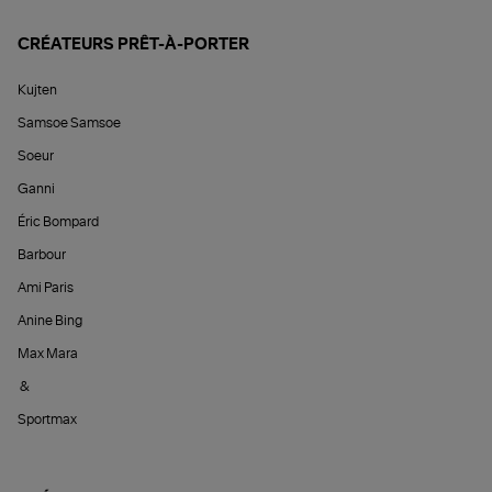
CRÉATEURS PRÊT-À-PORTER
Kujten
Samsoe Samsoe
Soeur
Ganni
Éric Bompard
Barbour
Ami Paris
Anine Bing
Max Mara
&
Sportmax