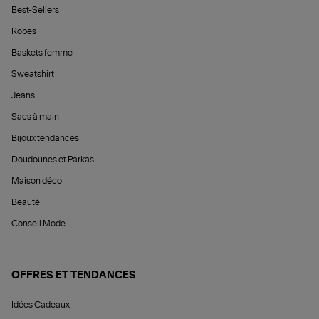
Best-Sellers
Robes
Baskets femme
Sweatshirt
Jeans
Sacs à main
Bijoux tendances
Doudounes et Parkas
Maison déco
Beauté
Conseil Mode
OFFRES ET TENDANCES
Idées Cadeaux