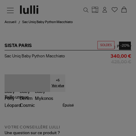
Aller au contenu principal
Accueil
Sac Uniq Baby Python Macchiato
SOLDES
-20%
SISTA PARIS
Partager
Sac
Sac Uniq Baby Python Macchiato
340,00 €
Uniq
425,00 €
Baby
Python
Macchiato
+
5
Voir plus
Taille
unique
Épuisé
VOTRE CONSEILLÈRE LULLI
Une question sur ce produit ?