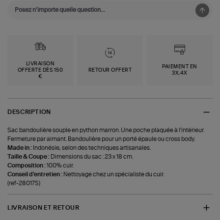
LIVRAISON
PAIEMENT EN
OFFERTE DÈS 150
RETOUR OFFERT
3X,4X
€
DESCRIPTION
Sac bandoulière souple en python marron. Une poche plaquée à l'intérieur.
Fermeture par aimant. Bandoulière pour un porté épaule ou cross body.
Made in :
Indonésie, selon des techniques artisanales.
Taille & Coupe :
Dimensions du sac : 23 x 18 cm.
Composition :
100% cuir.
Conseil d'entretien :
Nettoyage chez un spécialiste du cuir.
(ref-28017S)
LIVRAISON ET RETOUR