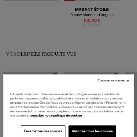
MARANT ÉTOILE
Blouse Manches Longues
Daytonea Ochre
160,00 €
320,00 €
VOS DERNIERS PRODUITS VUS
Continuer sans accepter
lulli-sur-la-toile.com utilise des cookies et technologies similaires à des fins de
performance, personnalisation, publicité et analyses, en collaboration avec des
partenaires tels que Google. Vous pouvez configurer vos choix via « Paramétrer »,
accepter l’ensemble des cookies (« J’accepte ») ou refuser ceux non strictement
nécessaires (« Continuer sans accepter »). Pour en savoir plus sur l’utilisation de
vos données,
consulter notre politique de cookies
Paramètres des cookies
Autoriser tous les cookies