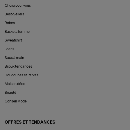
Choisi pour vous
Best-Sellers
Robes
Baskets femme
Sweatshirt
Jeans
Sacs à main
Bijoux tendances
Doudounes et Parkas
Maison déco
Beauté
Conseil Mode
OFFRES ET TENDANCES