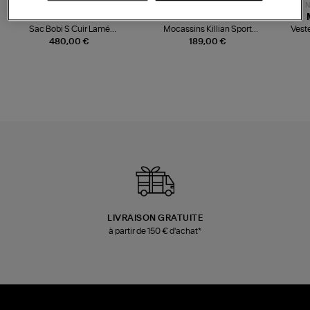
NOUVELLE COLLECTION
N
JEROME DREYFUSS
TORAL
Sac Bobi S Cuir Lamé
Mocassins Killian Sport
Veste
Champagne
Mousse
480,00 €
189,00 €
LIVRAISON GRATUITE
à partir de 150 € d'achat*