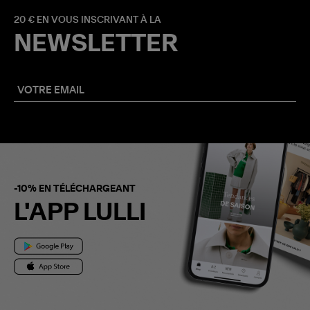
20 € EN VOUS INSCRIVANT À LA
NEWSLETTER
-10% EN TÉLÉCHARGEANT
L'APP LULLI