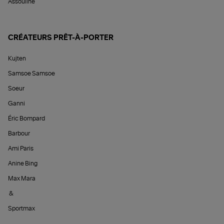
Assouline
CRÉATEURS PRÊT-À-PORTER
Kujten
Samsoe Samsoe
Soeur
Ganni
Éric Bompard
Barbour
Ami Paris
Anine Bing
Max Mara
&
Sportmax