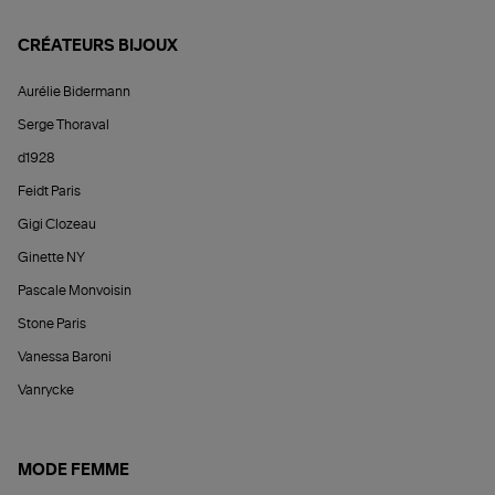
CRÉATEURS BIJOUX
Aurélie Bidermann
Serge Thoraval
d1928
Feidt Paris
Gigi Clozeau
Ginette NY
Pascale Monvoisin
Stone Paris
Vanessa Baroni
Vanrycke
MODE FEMME