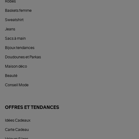
Robes
Baskets femme
Sweatshirt
Jeans
Sacs à main
Bijoux tendances
Doudounes et Parkas
Maison déco
Beauté
Conseil Mode
OFFRES ET TENDANCES
Idées Cadeaux
Carte Cadeau