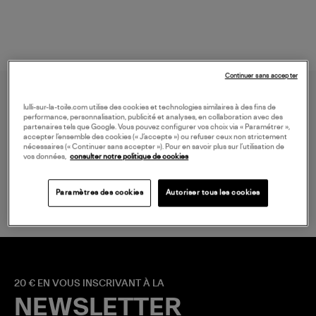
Continuer sans accepter
lulli-sur-la-toile.com utilise des cookies et technologies similaires à des fins de
performance, personnalisation, publicité et analyses, en collaboration avec des
partenaires tels que Google. Vous pouvez configurer vos choix via « Paramétrer »,
accepter l’ensemble des cookies (« J’accepte ») ou refuser ceux non strictement
nécessaires (« Continuer sans accepter »). Pour en savoir plus sur l’utilisation de
vos données,
consulter notre politique de cookies
LIVRAISON GRATUITE
à partir de 150 € d'achat*
Paramètres des cookies
Autoriser tous les cookies
20 € EN VOUS INSCRIVANT À LA
NEWSLETTER