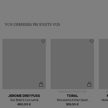
VOS DERNIERS PRODUITS VUS
NOUVELLE COLLECTION
N
JEROME DREYFUSS
TORAL
Sac Bobi S Cuir Lamé
Mocassins Killian Sport
Veste
Champagne
Mousse
480,00 €
189,00 €