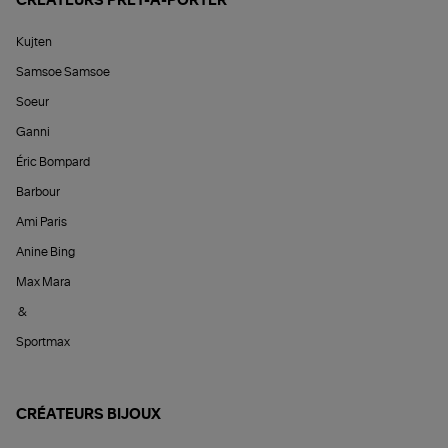
CRÉATEURS PRÊT-À-PORTER
Kujten
Samsoe Samsoe
Soeur
Ganni
Éric Bompard
Barbour
Ami Paris
Anine Bing
Max Mara
&
Sportmax
CRÉATEURS BIJOUX