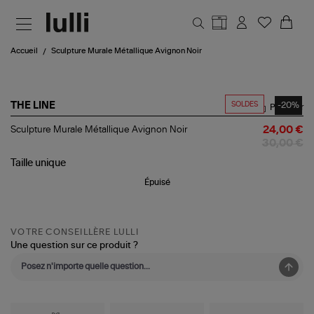
Aller au contenu principal
Accueil
Sculpture Murale Métallique Avignon Noir
SOLDES
-20%
THE LINE
Partager
Sculpture
Sculpture Murale Métallique Avignon Noir
24,00 €
Murale
30,00 €
Métallique
Avignon
Taille
unique
Noir
Épuisé
VOTRE CONSEILLÈRE LULLI
Une question sur ce produit ?