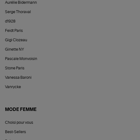
Aurélie Bidermann
Serge Thoraval
d1928
Feidt Paris
Gigi Clozeau
Ginette NY
Pascale Monvoisin
Stone Paris
Vanessa Baroni
Vanrycke
MODE FEMME
Choisi pour vous
Best-Sellers