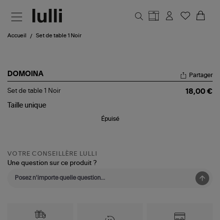
Aller au contenu principal
Accueil
Set de table 1 Noir
DOMOINA
Partager
Set
Set de table 1 Noir
18,00 €
de
table
Taille
unique
1
Épuisé
Noir
VOTRE CONSEILLÈRE LULLI
Une question sur ce produit ?