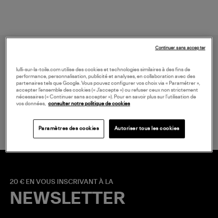
Continuer sans accepter
lulli-sur-la-toile.com utilise des cookies et technologies similaires à des fins de
performance, personnalisation, publicité et analyses, en collaboration avec des
partenaires tels que Google. Vous pouvez configurer vos choix via « Paramétrer »,
accepter l’ensemble des cookies (« J’accepte ») ou refuser ceux non strictement
nécessaires (« Continuer sans accepter »). Pour en savoir plus sur l’utilisation de
LIVRAISON GRATUITE
vos données,
consulter notre politique de cookies
à partir de 150 € d'achat*
Paramètres des cookies
Autoriser tous les cookies
20 € EN VOUS INSCRIVANT À LA
NEWSLETTER