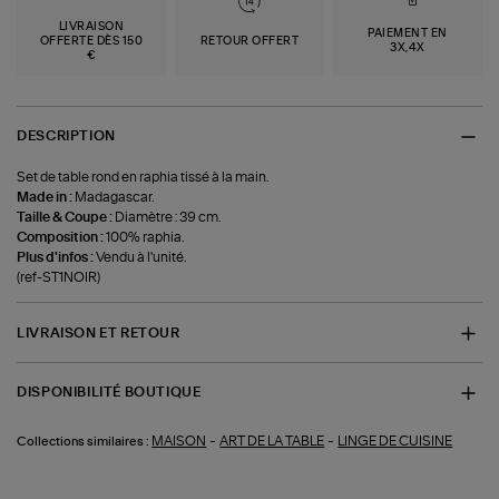
LIVRAISON
PAIEMENT EN
OFFERTE DÈS 150
RETOUR OFFERT
3X,4X
€
DESCRIPTION
Set de table rond en raphia tissé à la main.
Made in :
Madagascar.
Taille & Coupe :
Diamètre : 39 cm.
Composition :
100% raphia.
Plus d'infos :
Vendu à l'unité.
(ref-ST1NOIR)
LIVRAISON ET RETOUR
DISPONIBILITÉ BOUTIQUE
-
-
MAISON
ART DE LA TABLE
LINGE DE CUISINE
Collections similaires :