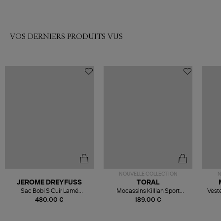
VOS DERNIERS PRODUITS VUS
NOUVELLE COLLECTION
N
JEROME DREYFUSS
TORAL
Sac Bobi S Cuir Lamé
Mocassins Killian Sport
Veste
Champagne
Mousse
480,00 €
189,00 €