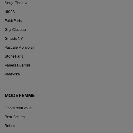
Serge Thoraval
d1928
Feidt Paris
Gigi Clozeau
Ginette NY
Pascale Monvoisin
Stone Paris
Vanessa Baroni
Vanrycke
MODE FEMME
Choisi pour vous
Best-Sellers
Robes