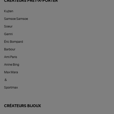
CRÉATEURS PRÊT-À-PORTER
Kujten
Samsoe Samsoe
Soeur
Ganni
Éric Bompard
Barbour
Ami Paris
Anine Bing
Max Mara
&
Sportmax
CRÉATEURS BIJOUX