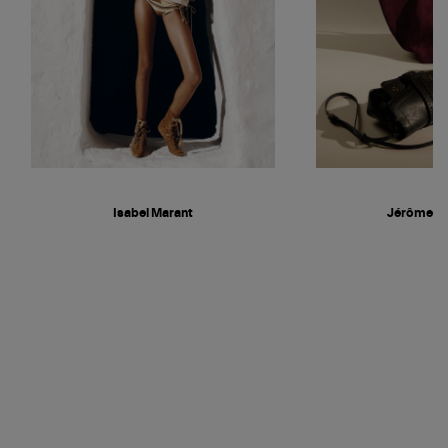
Isabel Marant
Jérôme D