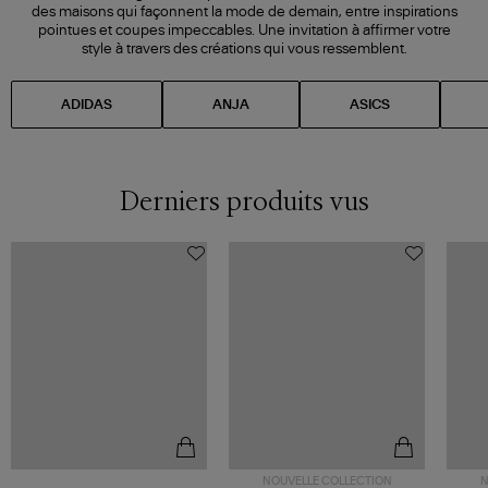
des maisons qui façonnent la mode de demain, entre inspirations
pointues et coupes impeccables. Une invitation à affirmer votre
style à travers des créations qui vous ressemblent.
ADIDAS
ANJA
ASICS
Derniers produits vus
NOUVELLE COLLECTION
N