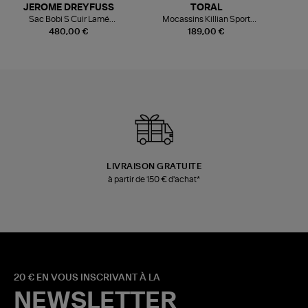
JEROME DREYFUSS
TORAL
Sac Bobi S Cuir Lamé
Mocassins Killian Sport
Champagne
Mousse
480,00 €
189,00 €
LIVRAISON GRATUITE
à partir de 150 € d'achat*
20 € EN VOUS INSCRIVANT À LA
NEWSLETTER