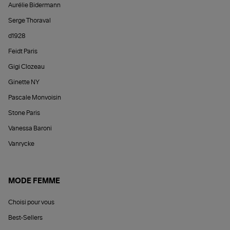
Aurélie Bidermann
Serge Thoraval
d1928
Feidt Paris
Gigi Clozeau
Ginette NY
Pascale Monvoisin
Stone Paris
Vanessa Baroni
Vanrycke
MODE FEMME
Choisi pour vous
Best-Sellers