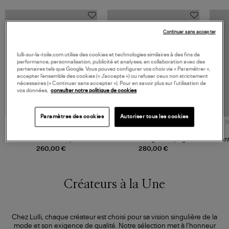
Continuer sans accepter
lulli-sur-la-toile.com utilise des cookies et technologies similaires à des fins de
performance, personnalisation, publicité et analyses, en collaboration avec des
partenaires tels que Google. Vous pouvez configurer vos choix via « Paramétrer »,
accepter l’ensemble des cookies (« J’accepte ») ou refuser ceux non strictement
nécessaires (« Continuer sans accepter »). Pour en savoir plus sur l’utilisation de
vos données,
consulter notre politique de cookies
Paramètres des cookies
Autoriser tous les cookies
NOUVELLE COLLECTION
NOUVELLE COLLECTION
N
ROSEANNA
LOVE STORIES
Short Lee Navy
Robe Mi-Longue Joey Light
Mant
Blue
260,00 €
280,00 €
Créateurs à la Une
Chez Lulli, chaque créateur est choisi pour sa vision singulière de la
mode et son exigence de qualité. Notre sélection met à l'honneur