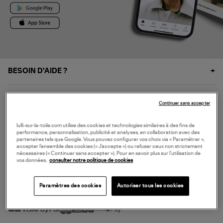
BESOIN D'AIDE ?
À PROPOS
Continuer sans accepter
NOS SERVICES
lulli-sur-la-toile.com utilise des cookies et technologies similaires à des fins de
performance, personnalisation, publicité et analyses, en collaboration avec des
partenaires tels que Google. Vous pouvez configurer vos choix via « Paramétrer »,
accepter l’ensemble des cookies (« J’accepte ») ou refuser ceux non strictement
SERVICE CLIENT
nécessaires (« Continuer sans accepter »). Pour en savoir plus sur l’utilisation de
vos données,
consulter notre politique de cookies
Paramètres des cookies
Autoriser tous les cookies
MODE DE PAIEMENT