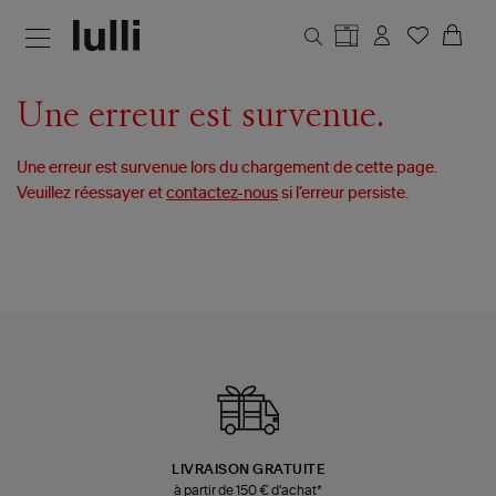
Aller au contenu principal
Une erreur est survenue.
Une erreur est survenue lors du chargement de cette page.
Veuillez réessayer et
contactez-nous
si l’erreur persiste.
LIVRAISON GRATUITE
à partir de 150 € d'achat*