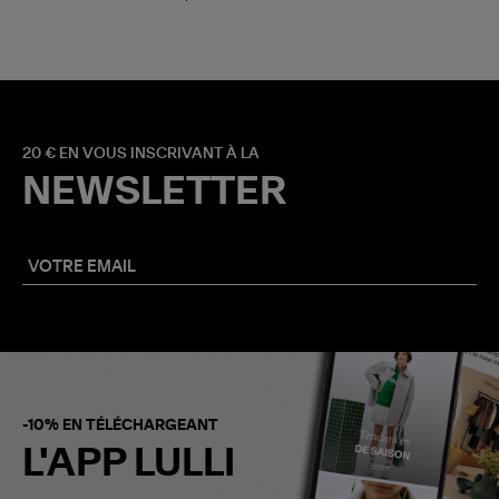
20 € EN VOUS INSCRIVANT À LA
NEWSLETTER
-10% EN TÉLÉCHARGEANT
L'APP LULLI