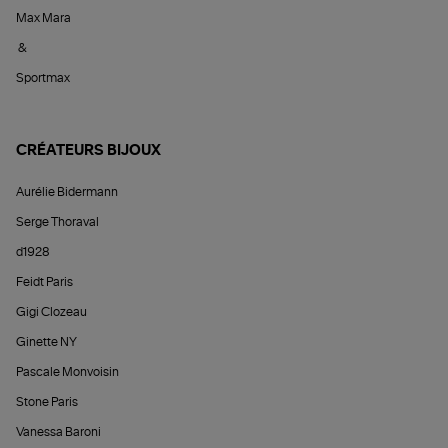
Max Mara
&
Sportmax
CRÉATEURS BIJOUX
Aurélie Bidermann
Serge Thoraval
d1928
Feidt Paris
Gigi Clozeau
Ginette NY
Pascale Monvoisin
Stone Paris
Vanessa Baroni