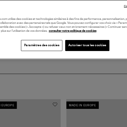
Co
DI
oile.com utilise des cookies et technologies similaires à des fins de performance, personnalisation, p
Coll
collaboration avec des partenaires tels que Google. Vous pouvez configurer vos choix via « Param
semble des cookies (« J’accepte ») ou refuser ceux non strictement nécessaires (« Continuer san
SHI
 plus sur l’utilisation de vos données,
consulter notre politique de cookies
Paramètres des cookies
Autoriser tous les cookies
N EUROPE
MADE IN EUROPE