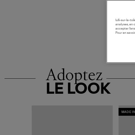
lulli-sur-la-t
analyses, en 
accepter l’en
Pour en savoir
Adoptez
LE LOOK
MADE I