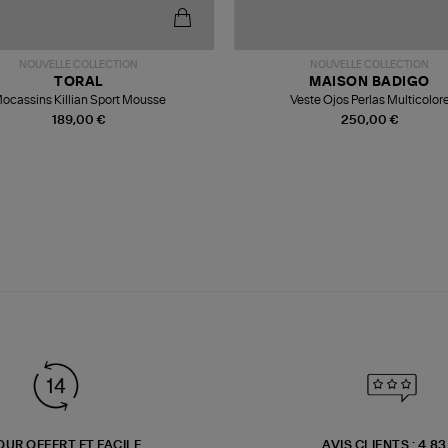
NOUVELLE COLLECTION
NOUVELLE COLLECTION
TORAL
MAISON BADIGO
ocassins Killian Sport Mousse
Veste Ojos Perlas Multicolor
189,00 €
250,00 €
OUR OFFERT ET FACILE
AVIS CLIENTS : 4.8