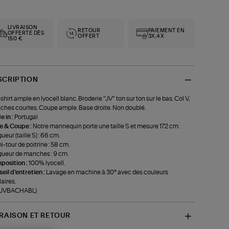
LIVRAISON
RETOUR
PAIEMENT EN
OFFERTE DÈS
OFFERT
3X,4X
150 €
SCRIPTION
shirt ample en lyocell blanc. Broderie "JV" ton sur ton sur le bas. Col V,
hes courtes. Coupe ample. Base droite. Non doublé.
 in :
Portugal
le & Coupe :
Notre mannequin porte une taille S et mesure 172 cm.
ueur (taille S) : 66 cm.
-tour de poitrine : 58 cm.
ueur de manches : 9 cm.
position :
100% lyocell.
eil d'entretien :
Lavage en machine à 30° avec des couleurs
laires.
f-JVBACHABL)
VRAISON ET RETOUR