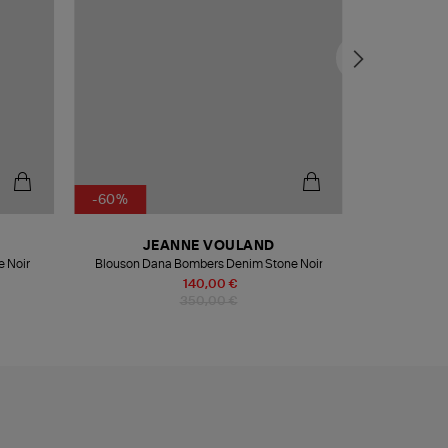
-60%
-50%
JEANNE VOULAND
J
e Noir
Blouson Dana Bombers Denim Stone Noir
Veste Blazer
140,00 €
350,00 €