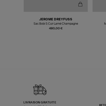
N
JEROME DREYFUSS
te
Sac Bobi S Cuir Lamé Champagne
M
480,00 €
LIVRAISON GRATUITE
RET