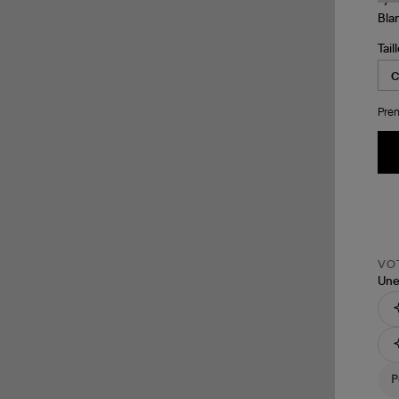
Tail
Pren
VOT
Une