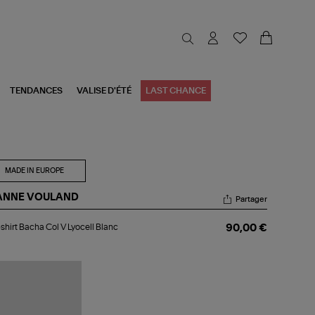
TENDANCES
VALISE D'ÉTÉ
LAST CHANCE
MADE IN EUROPE
ANNE VOULAND
Partager
-
shirt Bacha Col V Lyocell Blanc
90,00 €
rt
cha
cell
nc