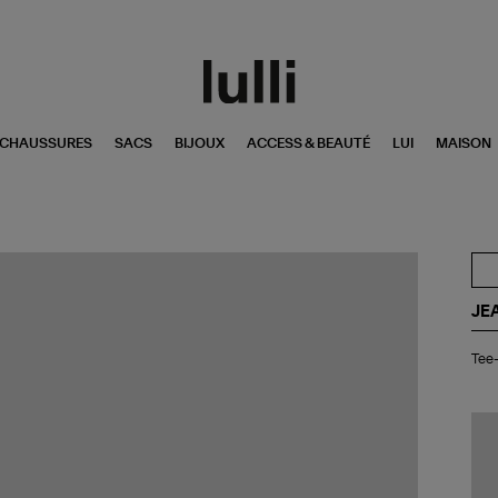
CHAUSSURES
SACS
BIJOUX
ACCESS & BEAUTÉ
LUI
MAISON
JE
Tee
Tee-
shi
Ba
Col
V
Lyo
Bla