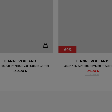
-60%
JEANNE VOULAND
JEANNE VOULAND
les Sublim Nœud Cuir Suédé Camel
Jean Killy Straight Boy Denim Ston
360,00 €
104,00 €
260,00 €