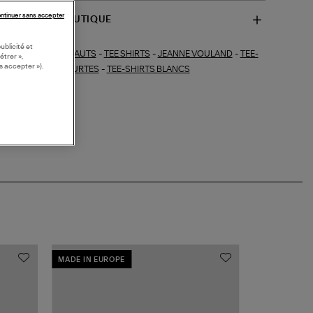
ntinuer sans accepter
SPONIBILITÉ BOUTIQUE
ublicité et
HAUTS
-
TEE SHIRTS
-
JEANNE VOULAND
-
TEE-
ections similaires :
étrer »,
s accepter »).
RTS MANCHES COURTES
-
TEE-SHIRTS BLANCS
MADE IN EUROPE
MADE IN EUR