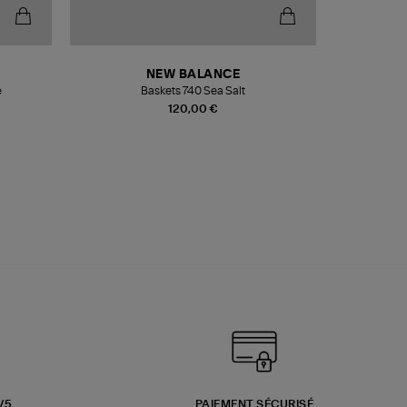
NEW BALANCE
e
Baskets 740 Sea Salt
Veste
120,00 €
3/5
PAIEMENT SÉCURISÉ