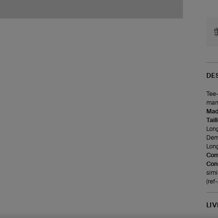
DE
Tee-
manc
Made
Tail
Long
Demi
Long
Com
Cons
simi
(re
LI