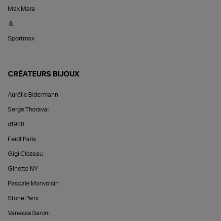
Max Mara
&
Sportmax
CRÉATEURS BIJOUX
Aurélie Bidermann
Serge Thoraval
d1928
Feidt Paris
Gigi Clozeau
Ginette NY
Pascale Monvoisin
Stone Paris
Vanessa Baroni