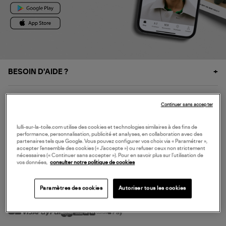
BESOIN D'AIDE ?
À PROPOS
Continuer sans accepter
NOS SERVICES
lulli-sur-la-toile.com utilise des cookies et technologies similaires à des fins de
performance, personnalisation, publicité et analyses, en collaboration avec des
partenaires tels que Google. Vous pouvez configurer vos choix via « Paramétrer »,
accepter l’ensemble des cookies (« J’accepte ») ou refuser ceux non strictement
SERVICE CLIENT
nécessaires (« Continuer sans accepter »). Pour en savoir plus sur l’utilisation de
vos données,
consulter notre politique de cookies
Paramètres des cookies
Autoriser tous les cookies
MODE DE PAIEMENT