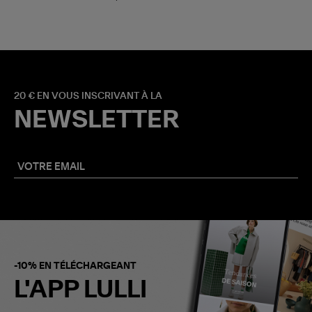
20 € EN VOUS INSCRIVANT À LA
NEWSLETTER
-10% EN TÉLÉCHARGEANT
L'APP LULLI