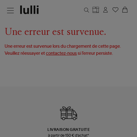
Aller au contenu principal
Une erreur est survenue.
Une erreur est survenue lors du chargement de cette page.
Veuillez réessayer et
contactez-nous
si l’erreur persiste.
LIVRAISON GRATUITE
à partir de 150 € d'achat*