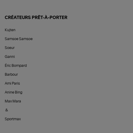
CRÉATEURS PRÊT-À-PORTER
Kujten
Samsoe Samsoe
Soeur
Ganni
Éric Bompard
Barbour
Ami Paris
Anine Bing
Max Mara
&
Sportmax