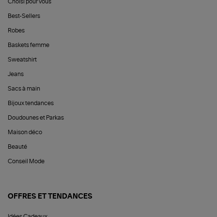
Choisi pour vous
Best-Sellers
Robes
Baskets femme
Sweatshirt
Jeans
Sacs à main
Bijoux tendances
Doudounes et Parkas
Maison déco
Beauté
Conseil Mode
OFFRES ET TENDANCES
Idées Cadeaux