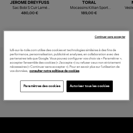
JEROME DREYFUSS
TORAL
Sac Bobi S Cuir Lamé
Mocassins Killian Sport
Veste
Champagne
Mousse
480,00 €
189,00 €
Continuer sans accepter
lulli-sur-la-toile.com utilise des cookies et technologies similaires à des fins de
performance, personnalisation, publicité et analyses, en collaboration avec des
partenaires tels que Google. Vous pouvez configurer vos choix via « Paramétrer »,
accepter l’ensemble des cookies (« J’accepte ») ou refuser ceux non strictement
nécessaires (« Continuer sans accepter »). Pour en savoir plus sur l’utilisation de
vos données,
consulter notre politique de cookies
Paramètres des cookies
Autoriser tous les cookies
LIVRAISON GRATUITE
à partir de 150 € d'achat*