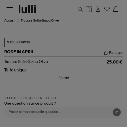
Aller au contenu principal
Accueil
Trousse Sofia Graou Olive
MADE IN EUROPE
ROSE IN APRIL
Partager
Trousse
Trousse Sofia Graou Olive
25,00 €
Sofia
Graou
Taille
unique
Olive
Épuisé
VOTRE CONSEILLÈRE LULLI
Une question sur ce produit ?