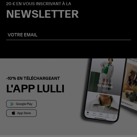
20 € EN VOUS INSCRIVANT À LA
NEWSLETTER
-10% EN TÉLÉCHARGEANT
L'APP LULLI