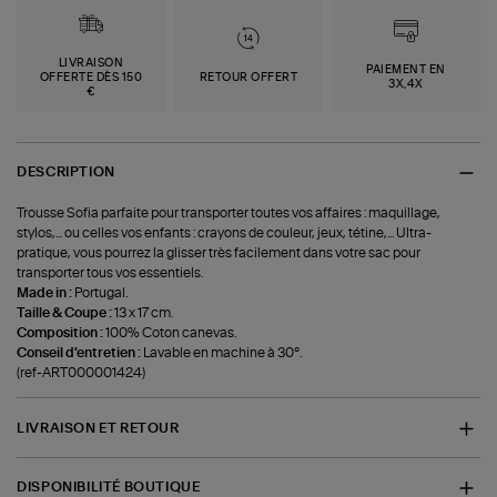
LIVRAISON
PAIEMENT EN
OFFERTE DÈS 150
RETOUR OFFERT
3X,4X
€
DESCRIPTION
Trousse Sofia parfaite pour transporter toutes vos affaires : maquillage,
stylos,... ou celles vos enfants : crayons de couleur, jeux, tétine,... Ultra-
pratique, vous pourrez la glisser très facilement dans votre sac pour
transporter tous vos essentiels.
Made in :
Portugal.
Taille & Coupe :
13 x 17 cm.
Composition :
100% Coton canevas.
Conseil d'entretien :
Lavable en machine à 30°.
(ref-ART000001424)
LIVRAISON ET RETOUR
DISPONIBILITÉ BOUTIQUE