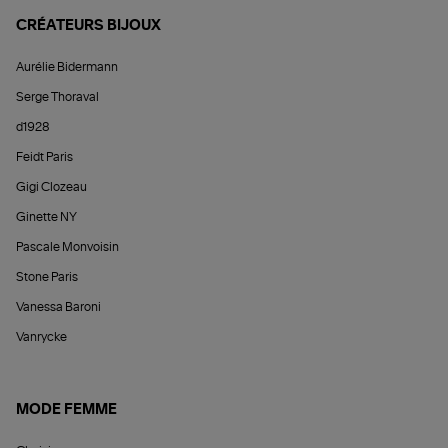
CRÉATEURS BIJOUX
Aurélie Bidermann
Serge Thoraval
d1928
Feidt Paris
Gigi Clozeau
Ginette NY
Pascale Monvoisin
Stone Paris
Vanessa Baroni
Vanrycke
MODE FEMME