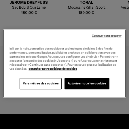
JEROME DREYFUSS
TORAL
Sac Bobi S Cuir Lamé
Mocassins Killian Sport
Veste
Champagne
Mousse
480,00 €
189,00 €
Continuer sans accepter
lulli-sur-la-toile.com utilise des cookies et technologies similaires à des fins de
performance, personnalisation, publicité et analyses, en collaboration avec des
partenaires tels que Google. Vous pouvez configurer vos choix via « Paramétrer »,
accepter l’ensemble des cookies (« J’accepte ») ou refuser ceux non strictement
nécessaires (« Continuer sans accepter »). Pour en savoir plus sur l’utilisation de
vos données,
consulter notre politique de cookies
Paramètres des cookies
Autoriser tous les cookies
LIVRAISON GRATUITE
à partir de 150 € d'achat*