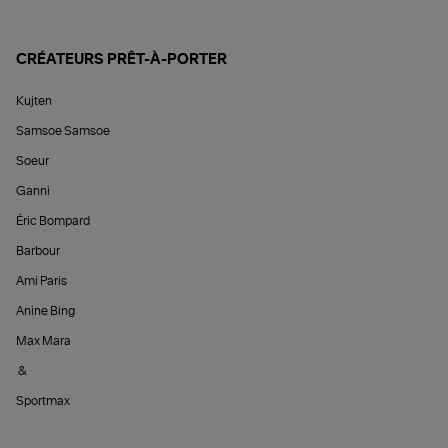
CRÉATEURS PRÊT-À-PORTER
Kujten
Samsoe Samsoe
Soeur
Ganni
Éric Bompard
Barbour
Ami Paris
Anine Bing
Max Mara
&
Sportmax