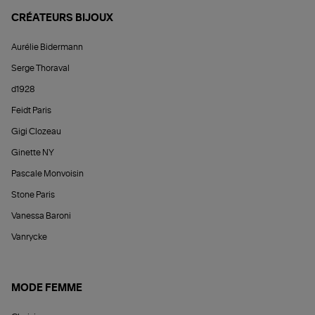
CRÉATEURS BIJOUX
Aurélie Bidermann
Serge Thoraval
d1928
Feidt Paris
Gigi Clozeau
Ginette NY
Pascale Monvoisin
Stone Paris
Vanessa Baroni
Vanrycke
MODE FEMME