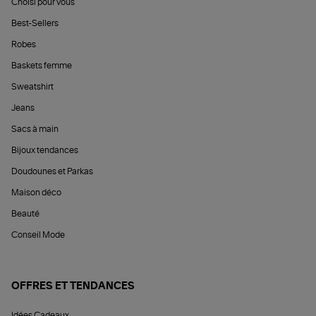
Choisi pour vous
Best-Sellers
Robes
Baskets femme
Sweatshirt
Jeans
Sacs à main
Bijoux tendances
Doudounes et Parkas
Maison déco
Beauté
Conseil Mode
OFFRES ET TENDANCES
Idées Cadeaux