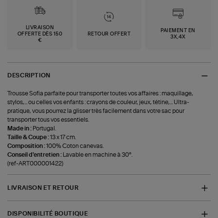
LIVRAISON
PAIEMENT EN
OFFERTE DÈS 150
RETOUR OFFERT
3X,4X
€
DESCRIPTION
Trousse Sofia parfaite pour transporter toutes vos affaires : maquillage,
stylos,... ou celles vos enfants : crayons de couleur, jeux, tétine,... Ultra-
pratique, vous pourrez la glisser très facilement dans votre sac pour
transporter tous vos essentiels.
Made in :
Portugal.
Taille & Coupe :
13 x 17 cm.
Composition :
100% Coton canevas.
Conseil d'entretien :
Lavable en machine à 30°.
(ref-ART000001422)
LIVRAISON ET RETOUR
DISPONIBILITÉ BOUTIQUE