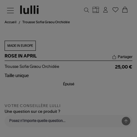
Aller au contenu principal
Accueil
Trousse Sofia Graou Orchidée
MADE IN EUROPE
ROSE IN APRIL
Partager
Trousse
Trousse Sofia Graou Orchidée
25,00 €
Sofia
Graou
Taille
unique
Orchidée
Épuisé
VOTRE CONSEILLÈRE LULLI
Une question sur ce produit ?