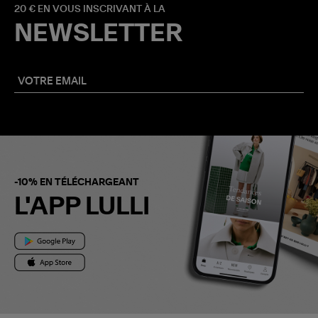
20 € EN VOUS INSCRIVANT À LA
NEWSLETTER
-10% EN TÉLÉCHARGEANT
L'APP LULLI