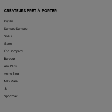
CRÉATEURS PRÊT-À-PORTER
Kujten
Samsoe Samsoe
Soeur
Ganni
Éric Bompard
Barbour
Ami Paris
Anine Bing
Max Mara
&
Sportmax