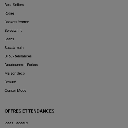
Best-Sellers
Robes
Baskets femme
Sweatshirt
Jeans
Sacs à main
Bijoux tendances
Doudounes et Parkas
Maison déco
Beauté
Conseil Mode
OFFRES ET TENDANCES
Idées Cadeaux