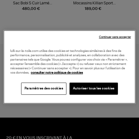
Sac Bobi S Cuir Lamé
Mocassins Killian Sport
Champagne
Mousse
480,00 €
189,00 €
Continuer sans accepter
lulli-sur-la-toile.com utilise des cookies et technologies similaires à des fins de
performance, personnalisation, publicité et analyses, en collaboration avec des
partenaires tels que Google. Vous pouvez configurer vos choix via « Paramétrer »,
accepter l’ensemble des cookies (« J’accepte ») ou refuser ceux non strictement
nécessaires (« Continuer sans accepter »). Pour en savoir plus sur l’utilisation de
vos données,
consulter notre politique de cookies
LIVRAISON GRATUITE
Paramètres des cookies
Autoriser tous les cookies
à partir de 150 € d'achat*
20 € EN VOUS INSCRIVANT À LA