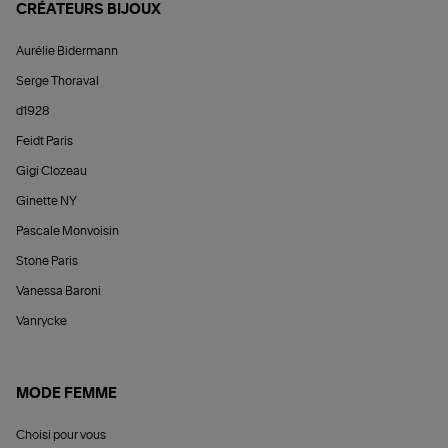
CRÉATEURS BIJOUX
Aurélie Bidermann
Serge Thoraval
d1928
Feidt Paris
Gigi Clozeau
Ginette NY
Pascale Monvoisin
Stone Paris
Vanessa Baroni
Vanrycke
MODE FEMME
Choisi pour vous