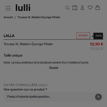
Aller au contenu principal
Accueil
Trousse XL Walakin Éponge Pétale
SOLDES
-30%
LALLA
Partager
Trousse
Trousse XL Walakin Éponge Pétale
52,50 €
XL
75,00 €
Walakin
Éponge
Taille
unique
Pétale
Note : Le tissu extérieur et la doublure varient d'un modèle à l'autre.
Épuisé
VOTRE CONSEILLÈRE LULLI
Une question sur ce produit ?