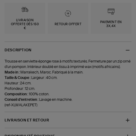
LIVRAISON
PAIEMENT EN
OFFERTE DÈS 150
RETOUR OFFERT
3X,4X
€
DESCRIPTION
Trousse en serviette éponge rose à motifs texturés. Fermeture par un zip orné
d'un pompon. Intérieur doublé en tissu à imprimé wax (motifs africains).
Made in :
Marrakech, Maroc. Fabriqué à la main.
Taille & Coupe :
Largeur : 40 cm.
Hauteur : 24 cm.
Profondeur : 12 cm.
Composition :
100% coton.
Conseil d'entretien :
Lavage en machine.
(ref-XLWALAKEPET)
LIVRAISON ET RETOUR