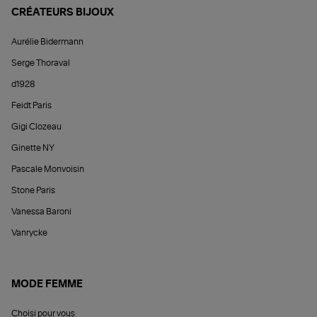
CRÉATEURS BIJOUX
Aurélie Bidermann
Serge Thoraval
d1928
Feidt Paris
Gigi Clozeau
Ginette NY
Pascale Monvoisin
Stone Paris
Vanessa Baroni
Vanrycke
MODE FEMME
Choisi pour vous