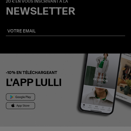
20 € EN VOUS INSCRIVANT À LA
NEWSLETTER
-10% EN TÉLÉCHARGEANT
L'APP LULLI