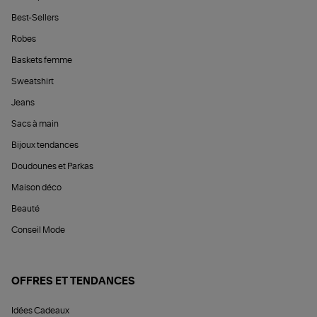
Best-Sellers
Robes
Baskets femme
Sweatshirt
Jeans
Sacs à main
Bijoux tendances
Doudounes et Parkas
Maison déco
Beauté
Conseil Mode
OFFRES ET TENDANCES
Idées Cadeaux