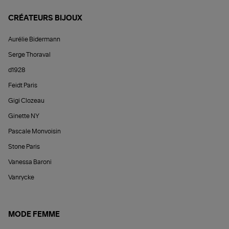
CRÉATEURS BIJOUX
Aurélie Bidermann
Serge Thoraval
d1928
Feidt Paris
Gigi Clozeau
Ginette NY
Pascale Monvoisin
Stone Paris
Vanessa Baroni
Vanrycke
MODE FEMME