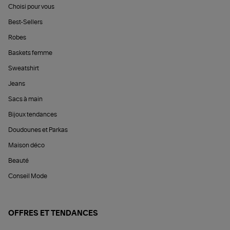
Choisi pour vous
Best-Sellers
Robes
Baskets femme
Sweatshirt
Jeans
Sacs à main
Bijoux tendances
Doudounes et Parkas
Maison déco
Beauté
Conseil Mode
OFFRES ET TENDANCES