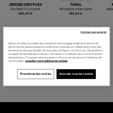
NOUVELLE COLLECTION
N
JEROME DREYFUSS
TORAL
Sac Bobi S Cuir Lamé
Mocassins Killian Sport
Veste
Champagne
Mousse
480,00 €
189,00 €
Continuer sans accepter
lulli-sur-la-toile.com utilise des cookies et technologies similaires à des fins de
performance, personnalisation, publicité et analyses, en collaboration avec des
partenaires tels que Google. Vous pouvez configurer vos choix via « Paramétrer »,
accepter l’ensemble des cookies (« J’accepte ») ou refuser ceux non strictement
nécessaires (« Continuer sans accepter »). Pour en savoir plus sur l’utilisation de
vos données,
consulter notre politique de cookies
Paramètres des cookies
Autoriser tous les cookies
LIVRAISON GRATUITE
à partir de 150 € d'achat*