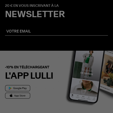
20 € EN VOUS INSCRIVANT À LA
NEWSLETTER
-10% EN TÉLÉCHARGEANT
L'APP LULLI