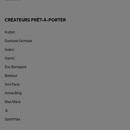
CRÉATEURS PRÊT-À-PORTER
Kujten
Samsoe Samsoe
Soeur
Ganni
Éric Bompard
Barbour
Ami Paris
Anine Bing
Max Mara
&
Sportmax