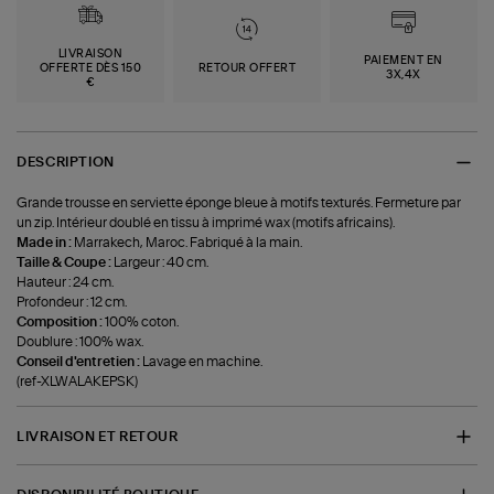
LIVRAISON
PAIEMENT EN
OFFERTE DÈS 150
RETOUR OFFERT
3X,4X
€
DESCRIPTION
Grande trousse en serviette éponge bleue à motifs texturés. Fermeture par
un zip. Intérieur doublé en tissu à imprimé wax (motifs africains).
Made in :
Marrakech, Maroc. Fabriqué à la main.
Taille & Coupe :
Largeur : 40 cm.
Hauteur : 24 cm.
Profondeur : 12 cm.
Composition :
100% coton.
Doublure : 100% wax.
Conseil d'entretien :
Lavage en machine.
(ref-XLWALAKEPSK)
LIVRAISON ET RETOUR