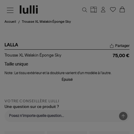
Aller au contenu principal
Accueil
Trousse XL Walakin Éponge Sky
LALLA
Partager
Trousse
Trousse XL Walakin Éponge Sky
75,00 €
XL
Walakin
Taille
unique
Éponge
Note : Le tissu extérieur et la doublure varient d'un modèle à l'autre.
Sky
Épuisé
VOTRE CONSEILLÈRE LULLI
Une question sur ce produit ?