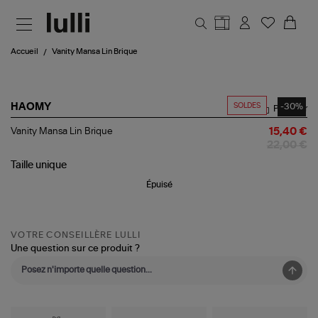
Aller au contenu principal
Accueil
Vanity Mansa Lin Brique
SOLDES
-30%
HAOMY
Partager
Vanity
Vanity Mansa Lin Brique
15,40 €
Mansa
22,00 €
Lin
Brique
Taille
unique
Épuisé
VOTRE CONSEILLÈRE LULLI
Une question sur ce produit ?