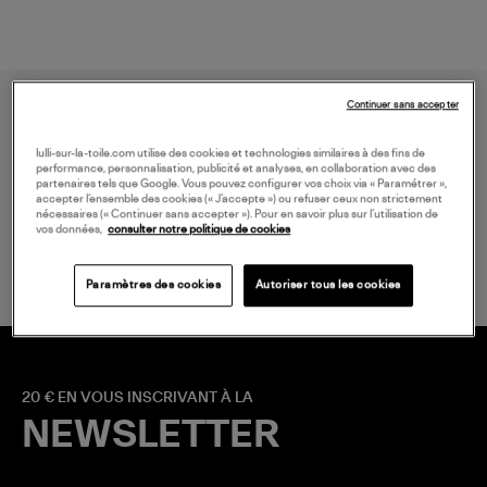
Continuer sans accepter
lulli-sur-la-toile.com utilise des cookies et technologies similaires à des fins de
performance, personnalisation, publicité et analyses, en collaboration avec des
partenaires tels que Google. Vous pouvez configurer vos choix via « Paramétrer »,
accepter l’ensemble des cookies (« J’accepte ») ou refuser ceux non strictement
nécessaires (« Continuer sans accepter »). Pour en savoir plus sur l’utilisation de
LIVRAISON GRATUITE
vos données,
consulter notre politique de cookies
à partir de 150 € d'achat*
Paramètres des cookies
Autoriser tous les cookies
20 € EN VOUS INSCRIVANT À LA
NEWSLETTER