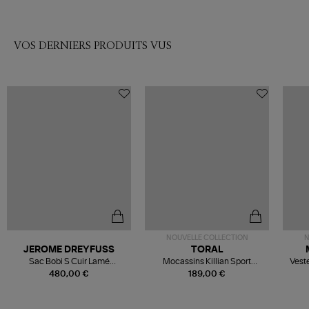
VOS DERNIERS PRODUITS VUS
NOUVELLE COLLECTION
N
JEROME DREYFUSS
TORAL
Sac Bobi S Cuir Lamé
Mocassins Killian Sport
Veste
Champagne
Mousse
480,00 €
189,00 €