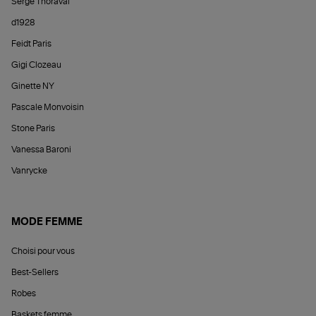
Serge Thoraval
d1928
Feidt Paris
Gigi Clozeau
Ginette NY
Pascale Monvoisin
Stone Paris
Vanessa Baroni
Vanrycke
MODE FEMME
Choisi pour vous
Best-Sellers
Robes
Baskets femme