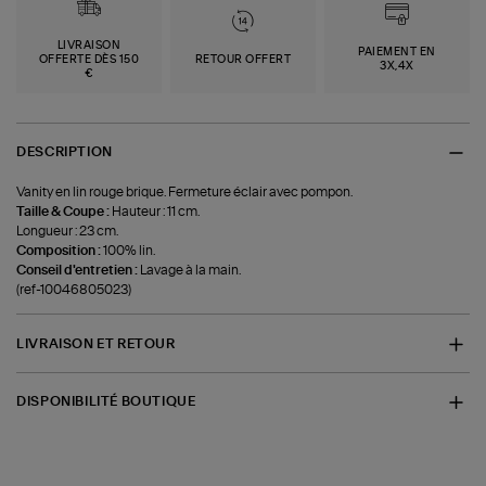
LIVRAISON
PAIEMENT EN
OFFERTE DÈS 150
RETOUR OFFERT
3X,4X
€
DESCRIPTION
Vanity en lin rouge brique. Fermeture éclair avec pompon.
Taille & Coupe :
Hauteur : 11 cm.
Longueur : 23 cm.
Composition :
100% lin.
Conseil d'entretien :
Lavage à la main.
(ref-10046805023)
LIVRAISON ET RETOUR
DISPONIBILITÉ BOUTIQUE