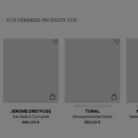
VOS DERNIERS PRODUITS VUS
NOUVELLE COLLECTION
N
JEROME DREYFUSS
TORAL
Sac Bobi S Cuir Lamé
Mocassins Killian Sport
Veste
Champagne
Mousse
480,00 €
189,00 €