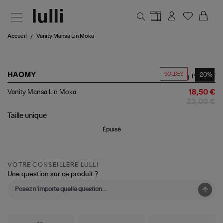
Aller au contenu principal
Accueil
Vanity Mansa Lin Moka
SOLDES
-20%
HAOMY
Partager
Vanity
Vanity Mansa Lin Moka
18,50 €
Mansa
23,00 €
Lin
Moka
Taille
unique
Épuisé
VOTRE CONSEILLÈRE LULLI
Une question sur ce produit ?