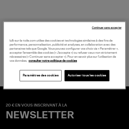
Continuer sans accepter
lulli-sur-la-toile.com utilise des cookies et technologies similaires à des fins de
performance, personnalisation, publicité et analyses, en collaboration avec des
partenaires tels que Google. Vous pouvez configurer vos choix via « Paramétrer »,
accepter l’ensemble des cookies (« J’accepte ») ou refuser ceux non strictement
nécessaires (« Continuer sans accepter »). Pour en savoir plus sur l’utilisation de
LIVRAISON GRATUITE
vos données,
consulter notre politique de cookies
à partir de 150 € d'achat*
Paramètres des cookies
Autoriser tous les cookies
20 € EN VOUS INSCRIVANT À LA
NEWSLETTER