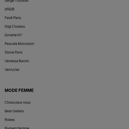
Serge Thoraval
d1928
Feidt Paris
Gigi Clozeau
Ginette NY
Pascale Monvoisin
Stone Paris
Vanessa Baroni
Vanrycke
MODE FEMME
Choisi pour vous
Best-Sellers
Robes
Baskets femme