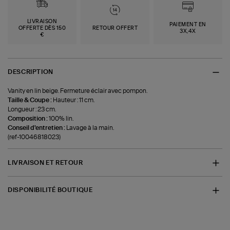
LIVRAISON
PAIEMENT EN
OFFERTE DÈS 150
RETOUR OFFERT
3X,4X
€
DESCRIPTION
Vanity en lin beige. Fermeture éclair avec pompon.
Taille & Coupe :
Hauteur : 11 cm.
Longueur : 23 cm.
Composition :
100% lin.
Conseil d'entretien :
Lavage à la main.
(ref-10046818023)
LIVRAISON ET RETOUR
DISPONIBILITÉ BOUTIQUE