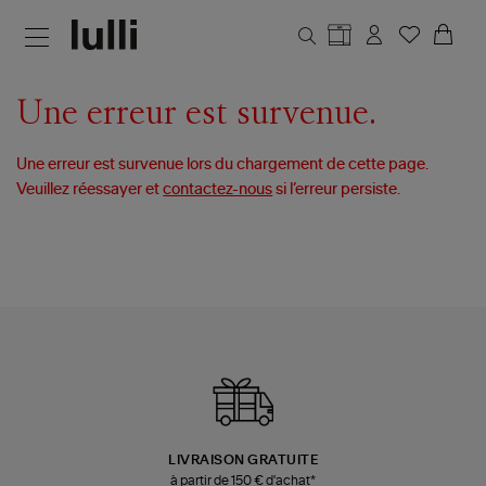
Aller au contenu principal
Une erreur est survenue.
Une erreur est survenue lors du chargement de cette page.
Veuillez réessayer et
contactez-nous
si l’erreur persiste.
LIVRAISON GRATUITE
à partir de 150 € d'achat*