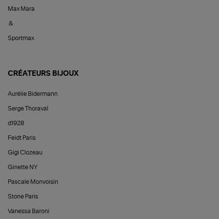
Max Mara
&
Sportmax
CRÉATEURS BIJOUX
Aurélie Bidermann
Serge Thoraval
d1928
Feidt Paris
Gigi Clozeau
Ginette NY
Pascale Monvoisin
Stone Paris
Vanessa Baroni