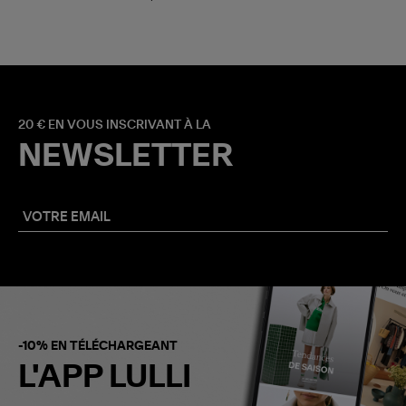
20 € EN VOUS INSCRIVANT À LA
NEWSLETTER
-10% EN TÉLÉCHARGEANT
L'APP LULLI