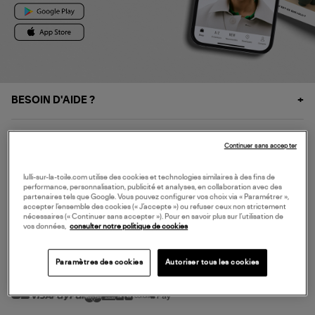
BESOIN D'AIDE ?
À PROPOS
Continuer sans accepter
NOS SERVICES
lulli-sur-la-toile.com utilise des cookies et technologies similaires à des fins de
performance, personnalisation, publicité et analyses, en collaboration avec des
partenaires tels que Google. Vous pouvez configurer vos choix via « Paramétrer »,
accepter l’ensemble des cookies (« J’accepte ») ou refuser ceux non strictement
SERVICE CLIENT
nécessaires (« Continuer sans accepter »). Pour en savoir plus sur l’utilisation de
vos données,
consulter notre politique de cookies
Paramètres des cookies
Autoriser tous les cookies
MODE DE PAIEMENT