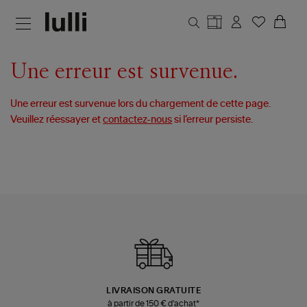
Aller au contenu principal
Une erreur est survenue.
Une erreur est survenue lors du chargement de cette page.
Veuillez réessayer et
contactez-nous
si l’erreur persiste.
LIVRAISON GRATUITE
à partir de 150 € d'achat*