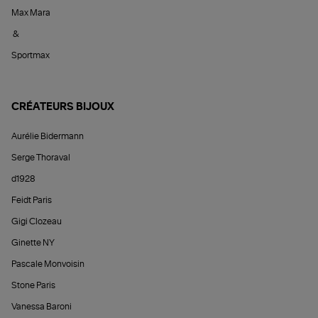
Max Mara
&
Sportmax
CRÉATEURS BIJOUX
Aurélie Bidermann
Serge Thoraval
d1928
Feidt Paris
Gigi Clozeau
Ginette NY
Pascale Monvoisin
Stone Paris
Vanessa Baroni