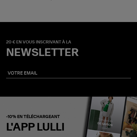
20 € EN VOUS INSCRIVANT À LA
NEWSLETTER
-10% EN TÉLÉCHARGEANT
L'APP LULLI