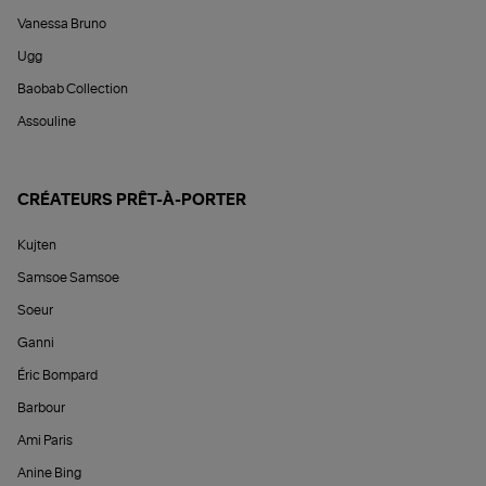
Vanessa Bruno
Ugg
Baobab Collection
Assouline
CRÉATEURS PRÊT-À-PORTER
Kujten
Samsoe Samsoe
Soeur
Ganni
Éric Bompard
Barbour
Ami Paris
Anine Bing