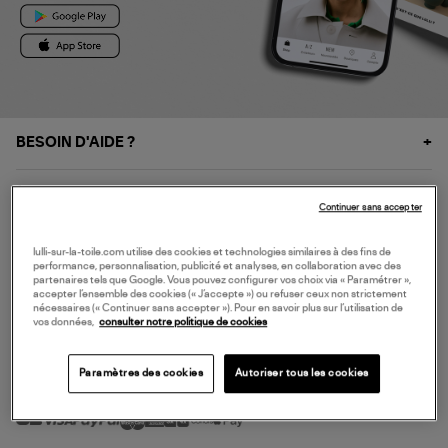
BESOIN D'AIDE ?
À PROPOS
Continuer sans accepter
NOS SERVICES
lulli-sur-la-toile.com utilise des cookies et technologies similaires à des fins de
performance, personnalisation, publicité et analyses, en collaboration avec des
partenaires tels que Google. Vous pouvez configurer vos choix via « Paramétrer »,
accepter l’ensemble des cookies (« J’accepte ») ou refuser ceux non strictement
SERVICE CLIENT
nécessaires (« Continuer sans accepter »). Pour en savoir plus sur l’utilisation de
vos données,
consulter notre politique de cookies
Paramètres des cookies
Autoriser tous les cookies
MODE DE PAIEMENT