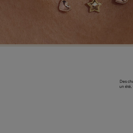
Des cha
un été,