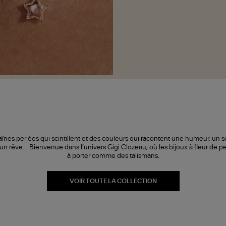
înes perlées qui scintillent et des couleurs qui racontent une humeur, un s
 un rêve… Bienvenue dans l’univers Gigi Clozeau, où les bijoux à fleur de p
à porter comme des talismans.
VOIR TOUTE LA COLLECTION