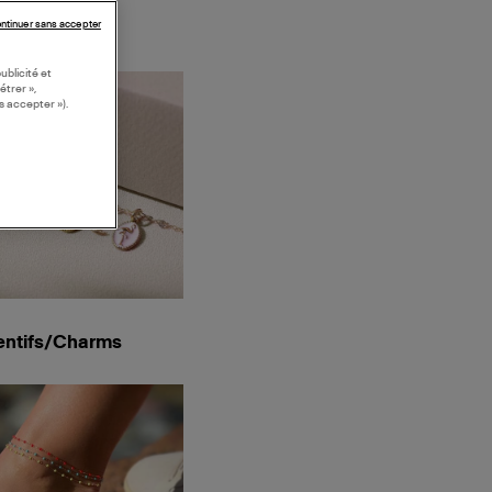
ntinuer sans accepter
ublicité et
étrer »,
s accepter »).
ntifs/Charms