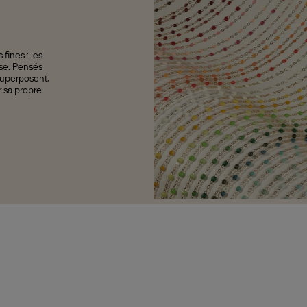
fines : les
sse. Pensés
superposent,
r sa propre