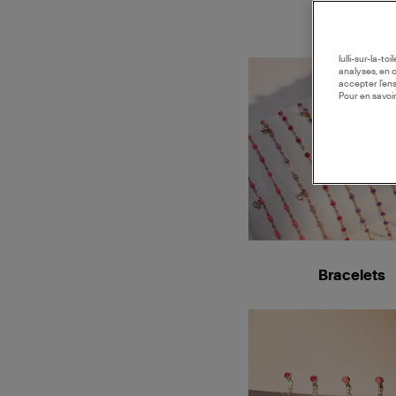
lulli-sur-la-t
analyses, en 
accepter l’en
Pour en savoir
Bracelets