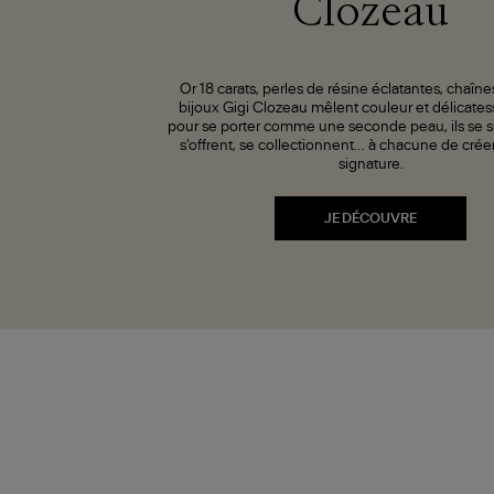
Clozeau
Or 18 carats, perles de résine éclatantes, chaînes 
bijoux Gigi Clozeau mêlent couleur et délicate
pour se porter comme une seconde peau, ils se 
s’offrent, se collectionnent… à chacune de crée
signature.
JE DÉCOUVRE