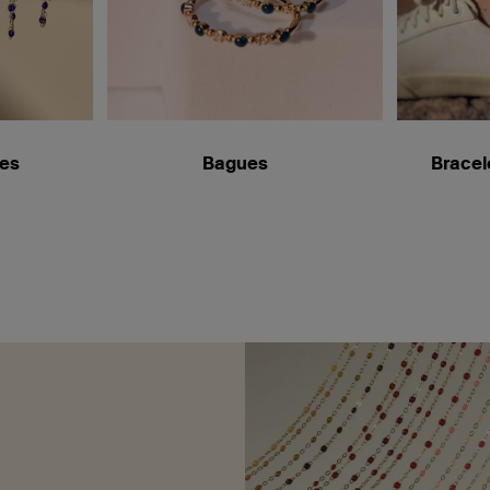
les
Bagues
Bracel