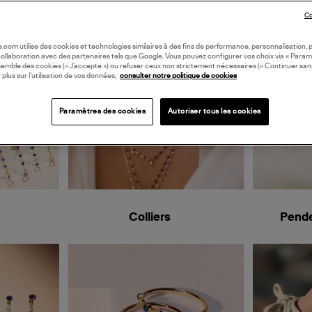
Co
oile.com utilise des cookies et technologies similaires à des fins de performance, personnalisation, p
collaboration avec des partenaires tels que Google. Vous pouvez configurer vos choix via « Param
semble des cookies (« J’accepte ») ou refuser ceux non strictement nécessaires (« Continuer san
 plus sur l’utilisation de vos données,
consulter notre politique de cookies
Paramètres des cookies
Autoriser tous les cookies
Colliers
Pende