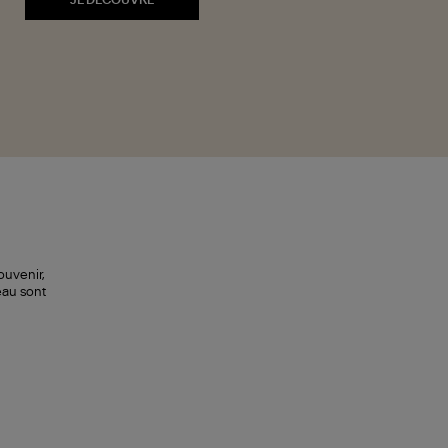
JE DÉCOUVRE
ouvenir,
eau sont