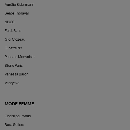
Aurélie Bidermann
Serge Thoraval
d1928
Feidt Paris
Gigi Clozeau
Ginette NY
Pascale Monvoisin
Stone Paris
Vanessa Baroni
Vanrycke
MODE FEMME
Choisi pour vous
Best-Sellers