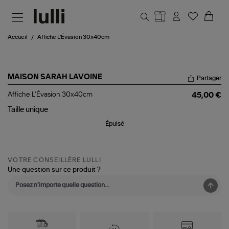
Aller au contenu principal
Accueil
Affiche L'Évasion 30x40cm
MAISON SARAH LAVOINE
Partager
Affiche
Affiche L'Évasion 30x40cm
45,00 €
L'Évasion
30x40cm
Taille
unique
Épuisé
VOTRE CONSEILLÈRE LULLI
Une question sur ce produit ?