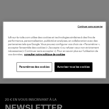
Continuer sans accepter
lulli-sur-la-toile.com utilise des cookies et technologies similaires à des fins de
performance, personnalisation, publicité et analyses, en collaboration avec des
partenaires tels que Google. Vous pouvez configurer vos choix via « Paramétrer »,
accepter l’ensemble des cookies (« J’accepte ») ou refuser ceux non strictement
nécessaires (« Continuer sans accepter »). Pour en savoir plus sur l’utilisation de
vos données,
consulter notre politique de cookies
LIVRAISON GRATUITE
à partir de 150 € d'achat*
Paramètres des cookies
Autoriser tous les cookies
20 € EN VOUS INSCRIVANT À LA
NEWSLETTER