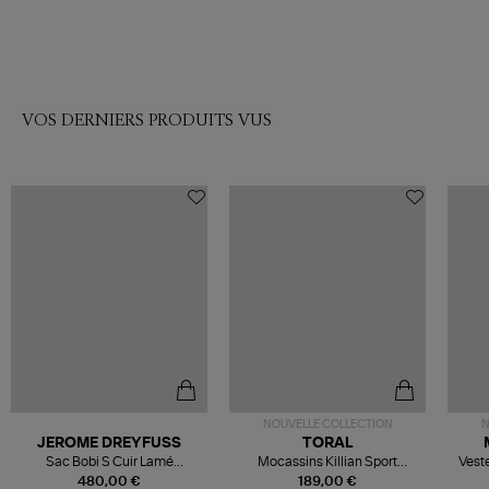
VOS DERNIERS PRODUITS VUS
NOUVELLE COLLECTION
N
JEROME DREYFUSS
TORAL
Sac Bobi S Cuir Lamé
Mocassins Killian Sport
Veste
Champagne
Mousse
480,00 €
189,00 €