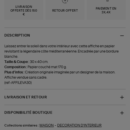
LIVRAISON
PAIEMENT EN
OFFERTE DÈS 150
RETOUR OFFERT
3X,4X
€
DESCRIPTION
Laissez entrer le soleil dans votre intérieur avec cette affiche en papier
revisitant la légendaire côte méditerranéenne. Encadrée par une bordure
blanche.
Taille & Coupe :
30 x 40 cm.
Composition :
Papier couché mat 170 g.
Plus d'infos :
Création originale imaginée par un designer de la maison.
Affiche vendue sans cadre.
(ref-AFFILEVA30)
LIVRAISON ET RETOUR
DISPONIBILITÉ BOUTIQUE
-
MAISON
DECORATION D'INTERIEUR
Collections similaires :