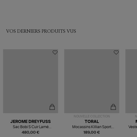
VOS DERNIERS PRODUITS VUS
NOUVELLE COLLECTION
N
JEROME DREYFUSS
TORAL
Sac Bobi S Cuir Lamé
Mocassins Killian Sport
Veste
Champagne
Mousse
480,00 €
189,00 €