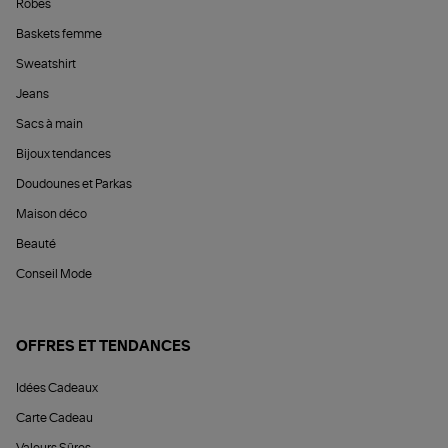
Robes
Baskets femme
Sweatshirt
Jeans
Sacs à main
Bijoux tendances
Doudounes et Parkas
Maison déco
Beauté
Conseil Mode
OFFRES ET TENDANCES
Idées Cadeaux
Carte Cadeau