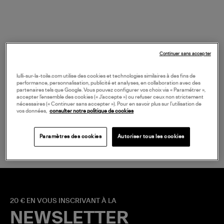
Continuer sans accepter
lulli-sur-la-toile.com utilise des cookies et technologies similaires à des fins de
performance, personnalisation, publicité et analyses, en collaboration avec des
partenaires tels que Google. Vous pouvez configurer vos choix via « Paramétrer »,
accepter l’ensemble des cookies (« J’accepte ») ou refuser ceux non strictement
nécessaires (« Continuer sans accepter »). Pour en savoir plus sur l’utilisation de
vos données,
consulter notre politique de cookies
LIVRAISON GRATUITE
à partir de 150 € d'achat*
Paramètres des cookies
Autoriser tous les cookies
20 € EN VOUS INSCRIVANT À LA
NEWSLETTER