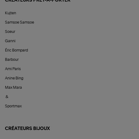
CRÉATEURS PRÊT-À-PORTER
Kujten
Samsoe Samsoe
Soeur
Ganni
Éric Bompard
Barbour
Ami Paris
Anine Bing
Max Mara
&
Sportmax
CRÉATEURS BIJOUX