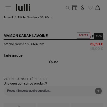
Aller au contenu principal
Accueil
Affiche New-York 30x40cm
SOLDES
-50%
MAISON SARAH LAVOINE
Partager
Affiche
Affiche New-York 30x40cm
22,50 €
New-
45,00 €
York
30x40cm
Taille
unique
Épuisé
VOTRE CONSEILLÈRE LULLI
Une question sur ce produit ?