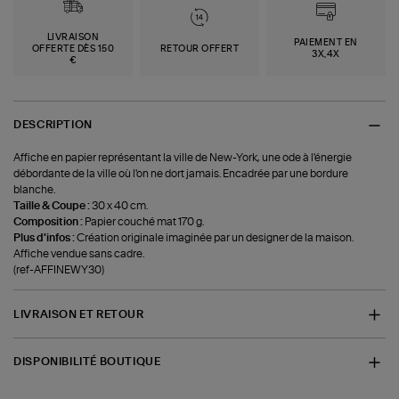
LIVRAISON
PAIEMENT EN
OFFERTE DÈS 150
RETOUR OFFERT
3X,4X
€
DESCRIPTION
Affiche en papier représentant la ville de New-York, une ode à l'énergie
débordante de la ville où l'on ne dort jamais. Encadrée par une bordure
blanche.
Taille & Coupe :
30 x 40 cm.
Composition :
Papier couché mat 170 g.
Plus d'infos :
Création originale imaginée par un designer de la maison.
Affiche vendue sans cadre.
(ref-AFFINEWY30)
LIVRAISON ET RETOUR
DISPONIBILITÉ BOUTIQUE