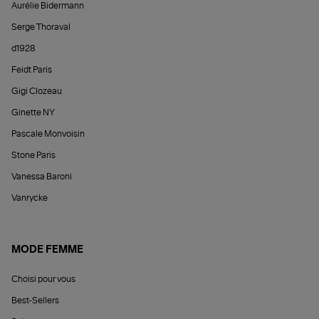
Aurélie Bidermann
Serge Thoraval
d1928
Feidt Paris
Gigi Clozeau
Ginette NY
Pascale Monvoisin
Stone Paris
Vanessa Baroni
Vanrycke
MODE FEMME
Choisi pour vous
Best-Sellers