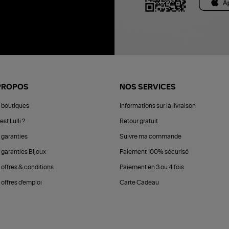
PROPOS
NOS SERVICES
 boutiques
Informations sur la livraison
est Lulli ?
Retour gratuit
 garanties
Suivre ma commande
 garanties Bijoux
Paiement 100% sécurisé
 offres & conditions
Paiement en 3 ou 4 fois
offres d'emploi
Carte Cadeau