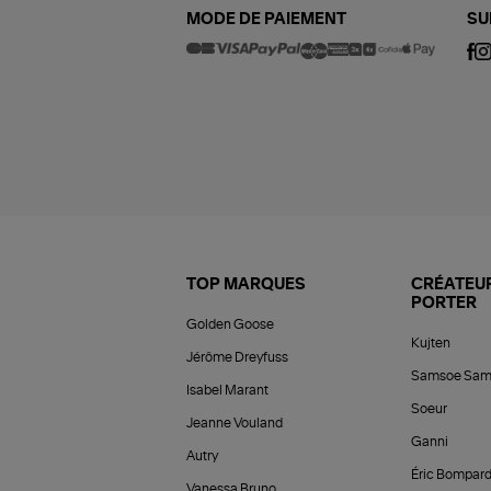
MODE DE PAIEMENT
SU
TOP MARQUES
CRÉATEUR
PORTER
Golden Goose
Kujten
Jérôme Dreyfuss
Samsoe Sam
Isabel Marant
Soeur
Jeanne Vouland
Ganni
Autry
Éric Bompar
Vanessa Bruno