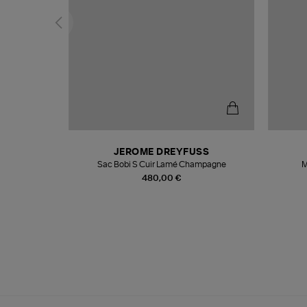
N
JEROME DREYFUSS
te
Sac Bobi S Cuir Lamé Champagne
M
480,00 €