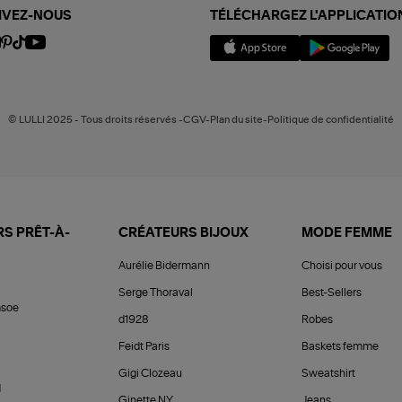
IVEZ-NOUS
TÉLÉCHARGEZ L'APPLICATIO
© LULLI 2025 - Tous droits réservés -CGV-Plan du site-Politique de confidentialité
S PRÊT-À-
CRÉATEURS BIJOUX
MODE FEMME
Aurélie Bidermann
Choisi pour vous
Serge Thoraval
Best-Sellers
soe
d1928
Robes
Feidt Paris
Baskets femme
Gigi Clozeau
Sweatshirt
d
Ginette NY
Jeans