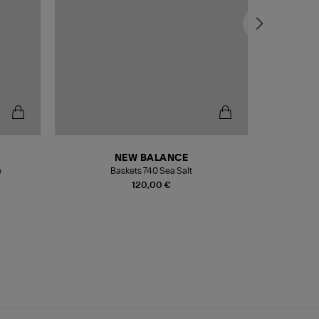
NEW BALANCE
e
Baskets 740 Sea Salt
Veste
120,00 €