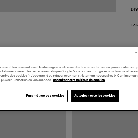
DI
Coll
Co
oile.com utilise des cookies et technologies similaires à des fins de performance, personnalisation, p
collaboration avec des partenaires tels que Google. Vous pouvez configurer vos choix via « Param
semble des cookies (« J’accepte ») ou refuser ceux non strictement nécessaires (« Continuer san
TS VUS
 plus sur l’utilisation de vos données,
consulter notre politique de cookies
Paramètres des cookies
Autoriser tous les cookies