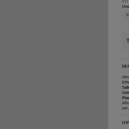
VOT
Une
DE
Affi
Eiff
Tail
Com
Plus
Affi
(ref
LI