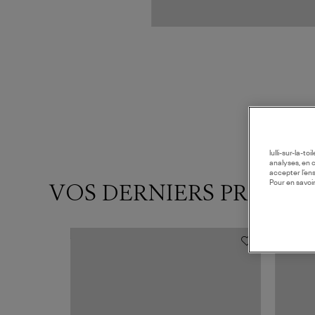
lulli-sur-la-t
analyses, en 
accepter l’en
VOS DERNIERS PRODUI
Pour en savoir