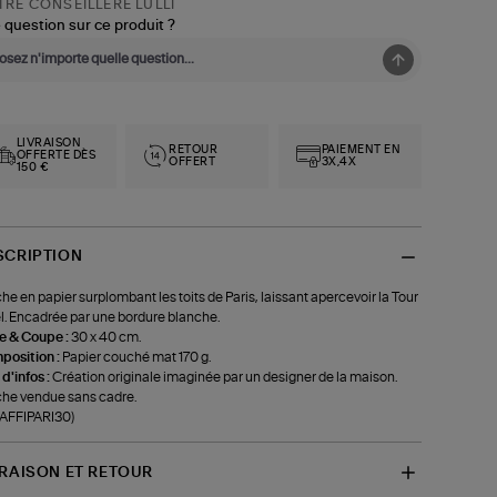
RE CONSEILLÈRE LULLI
 question sur ce produit ?
LIVRAISON
RETOUR
PAIEMENT EN
OFFERTE DÈS
OFFERT
3X,4X
150 €
SCRIPTION
che en papier surplombant les toits de Paris, laissant apercevoir la Tour
el. Encadrée par une bordure blanche.
le & Coupe :
30 x 40 cm.
position :
Papier couché mat 170 g.
 d'infos :
Création originale imaginée par un designer de la maison.
che vendue sans cadre.
-AFFIPARI30)
VRAISON ET RETOUR