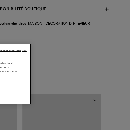
SPONIBILITÉ BOUTIQUE
MAISON
-
DECORATION D'INTERIEUR
ections similaires :
ntinuer sans accepter
ublicité et
étrer »,
s accepter »).