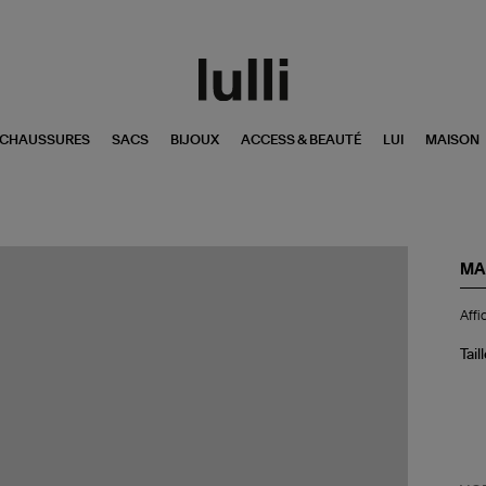
CHAUSSURES
SACS
BIJOUX
ACCESS & BEAUTÉ
LUI
MAISON
MA
Aff
Affi
Par
30
Tail