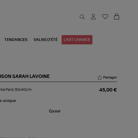
TENDANCES
VALISE D'ÉTÉ
LAST CHANCE
ISON SARAH LAVOINE
Partager
iche
che Paris 30x40cm
45,00 €
is
x40cm
le
unique
Épuisé