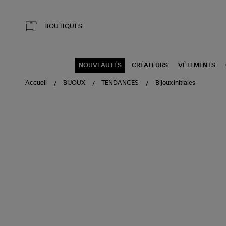
Aller au contenu principal
BOUTIQUES
NOUVEAUTÉS
CRÉATEURS
VÊTEMENTS
Accueil
BIJOUX
TENDANCES
Bijoux initiales