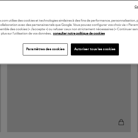
Co
oile.com utilise des cookies et technologies similaires à des fins de performance, personnalisation, p
collaboration avec des partenaires tels que Google. Vous pouvez configurer vos choix via « Param
semble des cookies (« J’accepte ») ou refuser ceux non strictement nécessaires (« Continuer san
 plus sur l’utilisation de vos données,
consulter notre politique de cookies
Paramètres des cookies
Autoriser tous les cookies