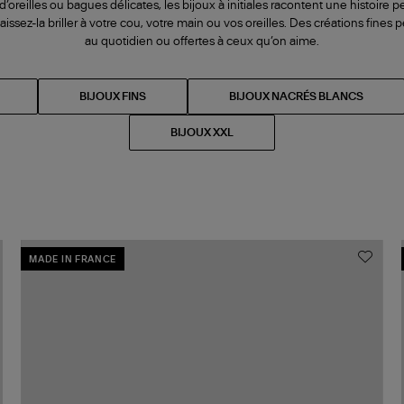
’oreilles ou bagues délicates, les bijoux à initiales racontent une histoire p
 laissez-la briller à votre cou, votre main ou vos oreilles. Des créations fine
au quotidien ou offertes à ceux qu’on aime.
BIJOUX FINS
BIJOUX NACRÉS BLANCS
BIJOUX XXL
MADE IN FRANCE