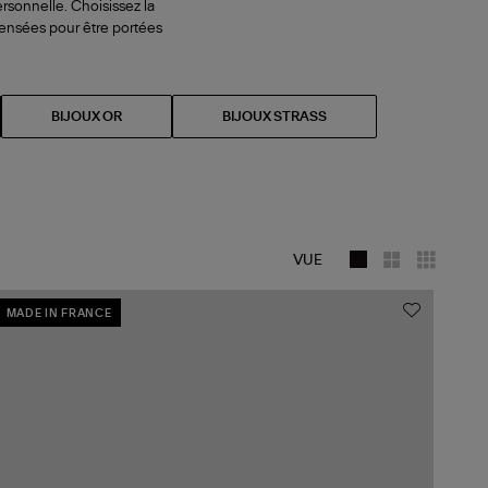
ersonnelle. Choisissez la
s pensées pour être portées
BIJOUX OR
BIJOUX STRASS
VUE
MADE IN FRANCE