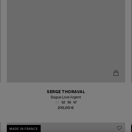
SERGE THORAVAL
Bague Love Argent
49
52
55
57
210,00 €
MADE IN FRANCE