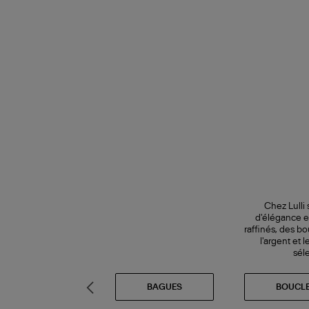
Chez Lulli
d'élégance et
raffinés, des bo
l'argent et
sél
ÉES CADEAUX
BAGUES
BOUCLE