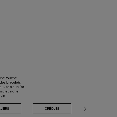
 une touche
 des bracelets
ux tels que l'or,
scret, notre
yle.
LIERS
CRÉOLES
DIAMANTS