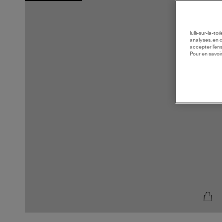
lulli-sur-la-t
analyses, en 
accepter l’en
Pour en savoir