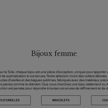
Bijoux femme
 sur la Toile, chaque bijou est une pièce d'exception, conçue pour apporter
 de sophistication à vos tenues. Notre sélection inclut des colliers délicats,
ucles d'oreilles et des bagues sublimes, fabriqués avec des matériaux précie
 les pierres comme le diamant. Que vous cherchiez une bijou statement ou di
ection est pensée pour répondre à toutes vos envies de raffinement et de st
S D'OREILLES
BRACELETS
COL