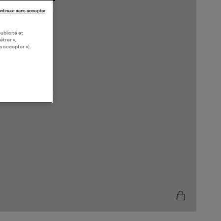
ntinuer sans accepter
ublicité et
étrer »,
s accepter »).