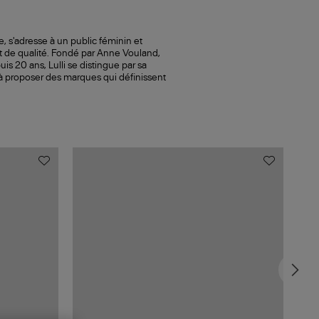
le, s'adresse à un public féminin et
t de qualité. Fondé par Anne Vouland,
s 20 ans, Lulli se distingue par sa
 à proposer des marques qui définissent
MAD