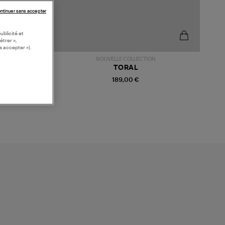
ntinuer sans accepter
ublicité et
étrer »,
s accepter »).
NOUVELLE COLLECTION
TORAL
189,00 €