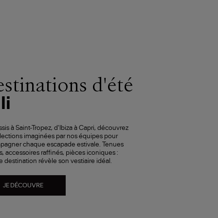
stinations d'été
li
sis à Saint-Tropez, d'Ibiza à Capri, découvrez
lections imaginées par nos équipes pour
pagner chaque escapade estivale. Tenues
s, accessoires raffinés, pièces iconiques :
 destination révèle son vestiaire idéal.
JE DÉCOUVRE