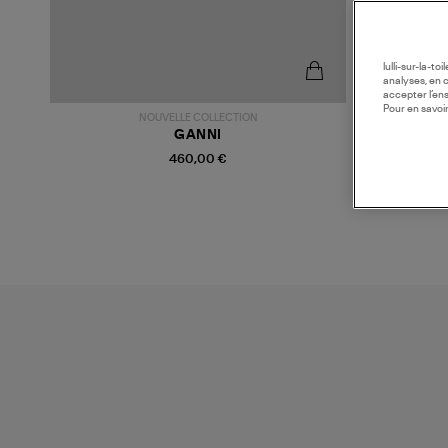
lulli-sur-la-t
analyses, en 
accepter l’en
Pour en savoir
NOUVELLE COLLECTION
GANNI
460,00 €