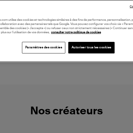
Co
oile.com utilise des cookies et technologies similaires à des fins de performance, personnalisation, p
collaboration avec des partenaires tels que Google. Vous pouvez configurer vos choix via « Param
semble des cookies (« J’accepte ») ou refuser ceux non strictement nécessaires (« Continuer san
 plus sur l’utilisation de vos données,
consulter notre politique de cookies
NOUVELLE COLLECTION
ADIDAS
GINETTE NY
85,00 €
845,00 €
Paramètres des cookies
Autoriser tous les cookies
Nos créateurs