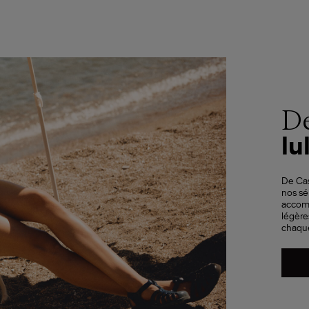
De
lul
De Cas
nos sé
accom
légère
chaque