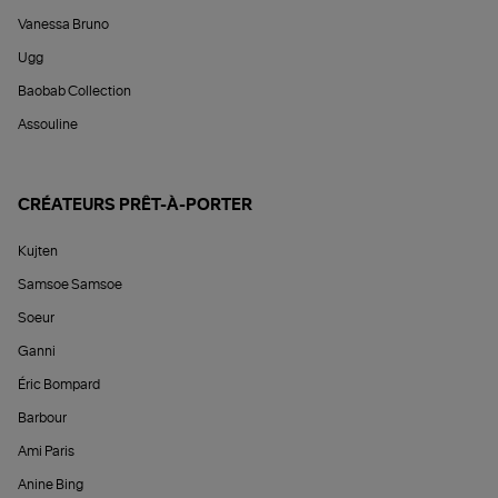
Vanessa Bruno
Ugg
Baobab Collection
Assouline
CRÉATEURS PRÊT-À-PORTER
Kujten
Samsoe Samsoe
Soeur
Ganni
Éric Bompard
Barbour
Ami Paris
Anine Bing