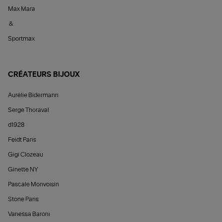
Max Mara
&
Sportmax
CRÉATEURS BIJOUX
Aurélie Bidermann
Serge Thoraval
d1928
Feidt Paris
Gigi Clozeau
Ginette NY
Pascale Monvoisin
Stone Paris
Vanessa Baroni