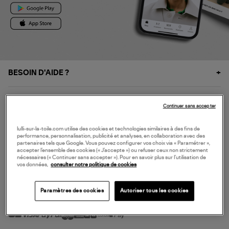
BESOIN D'AIDE ?
À PROPOS
Continuer sans accepter
NOS SERVICES
lulli-sur-la-toile.com utilise des cookies et technologies similaires à des fins de
performance, personnalisation, publicité et analyses, en collaboration avec des
partenaires tels que Google. Vous pouvez configurer vos choix via « Paramétrer »,
accepter l’ensemble des cookies (« J’accepte ») ou refuser ceux non strictement
SERVICE CLIENT
nécessaires (« Continuer sans accepter »). Pour en savoir plus sur l’utilisation de
vos données,
consulter notre politique de cookies
Paramètres des cookies
Autoriser tous les cookies
MODE DE PAIEMENT