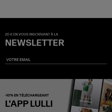
20 € EN VOUS INSCRIVANT À LA
NEWSLETTER
-10% EN TÉLÉCHARGEANT
L'APP LULLI