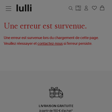
Aller au contenu principal
Une erreur est survenue.
Une erreur est survenue lors du chargement de cette page.
Veuillez réessayer et
contactez-nous
si l’erreur persiste.
LIVRAISON GRATUITE
à partir de 150 € d'achat*