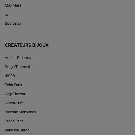
Max Mara
&
Sportmax
CRÉATEURS BIJOUX
Aurélie Bidermann
Serge Thoraval
d1928
Feidt Paris
Gigi Clozeau
Ginette NY
Pascale Monvoisin
Stone Paris
Vanessa Baroni