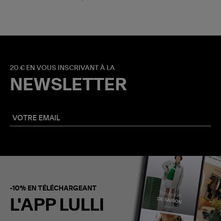
20 € EN VOUS INSCRIVANT À LA
NEWSLETTER
-10% EN TÉLÉCHARGEANT
L'APP LULLI