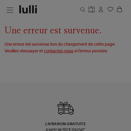
Aller au contenu principal
Une erreur est survenue.
Une erreur est survenue lors du chargement de cette page.
Veuillez réessayer et
contactez-nous
si l’erreur persiste.
LIVRAISON GRATUITE
à partir de 150 € d'achat*