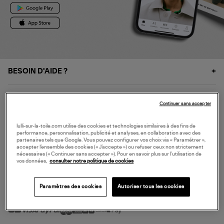
BESOIN D'AIDE ?
À PROPOS
Continuer sans accepter
NOS SERVICES
lulli-sur-la-toile.com utilise des cookies et technologies similaires à des fins de
performance, personnalisation, publicité et analyses, en collaboration avec des
partenaires tels que Google. Vous pouvez configurer vos choix via « Paramétrer »,
accepter l’ensemble des cookies (« J’accepte ») ou refuser ceux non strictement
SERVICE CLIENT
nécessaires (« Continuer sans accepter »). Pour en savoir plus sur l’utilisation de
vos données,
consulter notre politique de cookies
Paramètres des cookies
Autoriser tous les cookies
MODE DE PAIEMENT