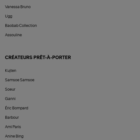
Vanessa Bruno
Ugg
Baobab Collection
Assouline
CRÉATEURS PRÊT-À-PORTER
Kujten
Samsoe Samsoe
Soeur
Ganni
Éric Bompard
Barbour
Ami Paris
Anine Bing