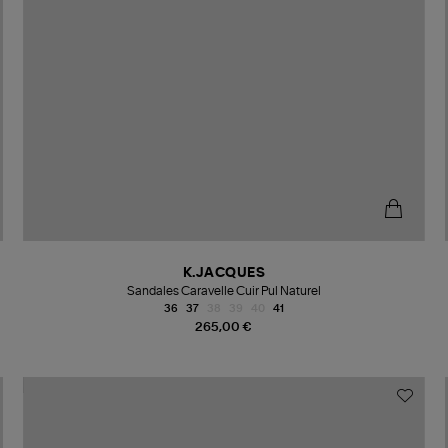
K.JACQUES
Sandales Caravelle Cuir Pul Naturel
36
37
38
39
40
41
265,00 €