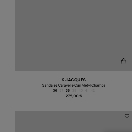
K.JACQUES
Sandales Caravelle Cuir Metyl Champa
36
37
38
39
40
41
42
275,00 €