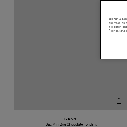
lulli-sur-la-t
analyses, en 
accepter l’en
Pour en savoir
GANNI
Sac Mini Bou Chocolate Fondant