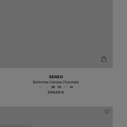
SENSO
Ballerines Clarissa Chocolate
36
37
38
39
40
41
209,00 €