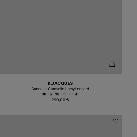
K.JACQUES
Sandales Caravelle Horsy Leopard
36
37
38
39
40
41
290,00 €