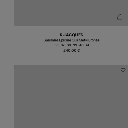
K.JACQUES
Sandales Epicure Cuir Metyl Bronze
36
37
38
39
40
41
240,00 €