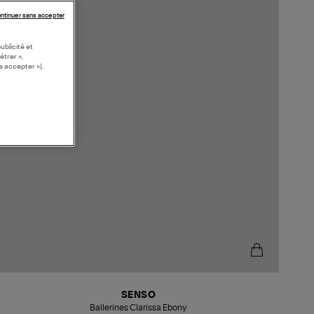
ntinuer sans accepter
ublicité et
étrer »,
s accepter »).
SENSO
Ballerines Clarissa Ebony