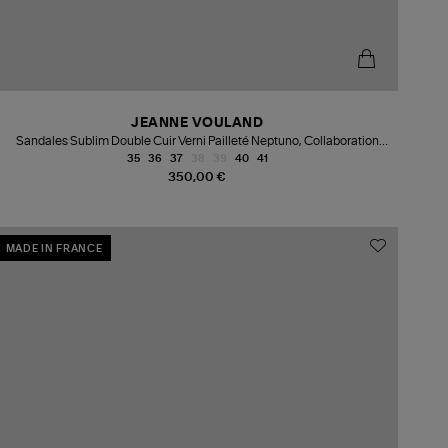
JEANNE VOULAND
Sandales Sublim Double Cuir Verni Pailleté Neptuno, Collaboration
Jeanne Vouland x Véronika Loubry
35
36
37
38
39
40
41
350,00 €
MADE IN FRANCE