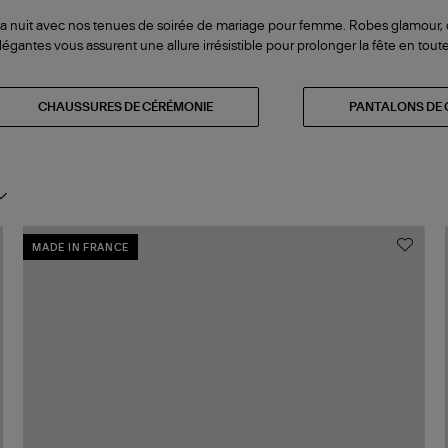
e la nuit avec nos tenues de soirée de mariage pour femme. Robes glamour,
légantes vous assurent une allure irrésistible pour prolonger la fête en tout
CHAUSSURES DE CÉRÉMONIE
PANTALONS DE 
MADE IN FRANCE