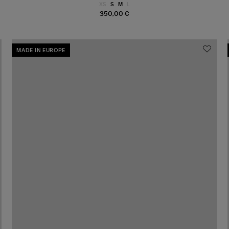
XS
S
M
L
350,00 €
MADE IN EUROPE