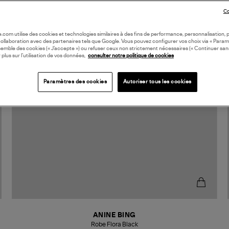
Co
oile.com utilise des cookies et technologies similaires à des fins de performance, personnalisation, p
collaboration avec des partenaires tels que Google. Vous pouvez configurer vos choix via « Param
semble des cookies (« J’accepte ») ou refuser ceux non strictement nécessaires (« Continuer san
 plus sur l’utilisation de vos données,
consulter notre politique de cookies
Paramètres des cookies
Autoriser tous les cookies
ANINE BING
Robe Flora Black