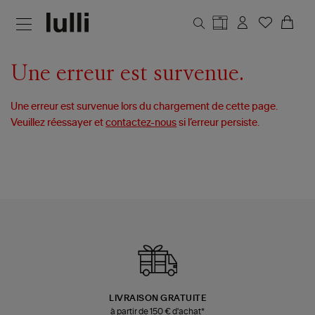
Aller au contenu principal
Une erreur est survenue.
Une erreur est survenue lors du chargement de cette page.
Veuillez réessayer et
contactez-nous
si l’erreur persiste.
LIVRAISON GRATUITE
à partir de 150 € d'achat*