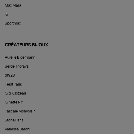
Max Mara
&
Sportmax
CRÉATEURS BIJOUX
Aurélie Bidermann
Serge Thoraval
d1928
Feidt Paris
Gigi Clozeau
Ginette NY
Pascale Monvoisin
Stone Paris
Vanessa Baroni