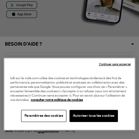
BESOIN D'AIDE ?
À PROPOS
Continuer sans accepter
NOS SERVICES
lulli-sur-la-toile.com utilise des cookies et technologies similaires à des fins de
performance, personnalisation, publicité et analyses, en collaboration avec des
partenaires tels que Google. Vous pouvez configurer vos choix via « Paramétrer »,
accepter l’ensemble des cookies (« J’accepte ») ou refuser ceux non strictement
SERVICE CLIENT
nécessaires (« Continuer sans accepter »). Pour en savoir plus sur l’utilisation de
vos données,
consulter notre politique de cookies
Paramètres des cookies
Autoriser tous les cookies
MODE DE PAIEMENT