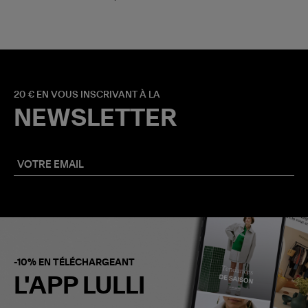
20 € EN VOUS INSCRIVANT À LA
NEWSLETTER
-10% EN TÉLÉCHARGEANT
L'APP LULLI