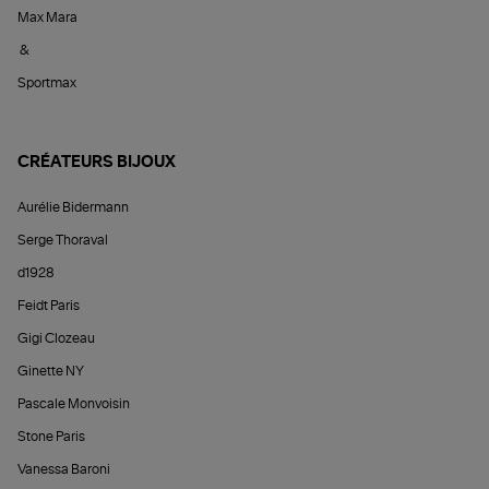
Max Mara
&
Sportmax
CRÉATEURS BIJOUX
Aurélie Bidermann
Serge Thoraval
d1928
Feidt Paris
Gigi Clozeau
Ginette NY
Pascale Monvoisin
Stone Paris
Vanessa Baroni