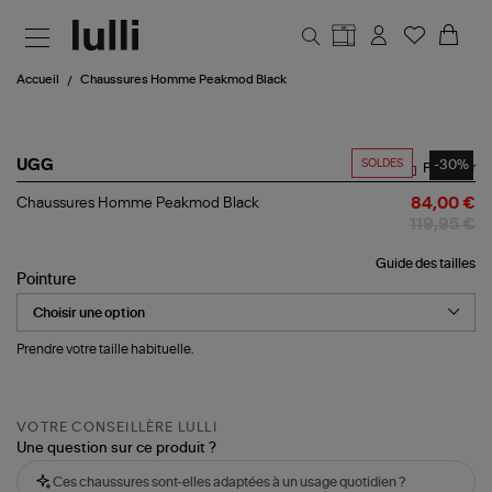
Aller au contenu principal
Accueil
Chaussures Homme Peakmod Black
SOLDES
-30%
UGG
Partager
Chaussures
Chaussures Homme Peakmod Black
84,00 €
Homme
119,95 €
Peakmod
Black
Guide des tailles
Pointure
Prendre votre taille habituelle.
VOTRE CONSEILLÈRE LULLI
Une question sur ce produit ?
Ces chaussures sont-elles adaptées à un usage quotidien ?