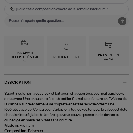
Quelle est la composition exacte de la semelle intérieure ?
LIVRAISON
PAIEMENT EN
OFFERTE DÈS 150
RETOUR OFFERT
3X,4X
€
DESCRIPTION
Sabot moulé noir, audacieux et fait pour rehausser tous vos meilleurs looks
streetwear. Une chaussure facile à enfiler. Semelle extérieure en EVA issu de
la canne à sucre et semelle de propreté en textile recyclé offrent une
légèreté absolue. Conçu pour s’adapter à toutes vos tenues, le sabot est doté
d’une lanière réglable à l’arrière que vous pouvez passer sur le devant et
d’une tige en mesh respirant sans couture.
Made in :
Vietnam.
Composition :
Polyester.