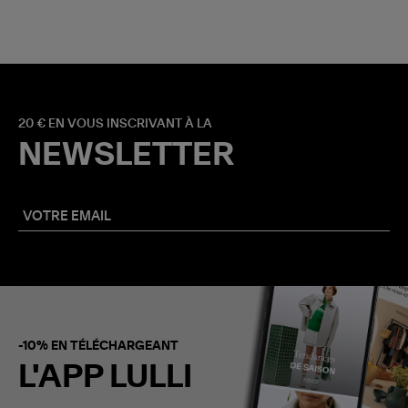
20 € EN VOUS INSCRIVANT À LA
NEWSLETTER
-10% EN TÉLÉCHARGEANT
L'APP LULLI