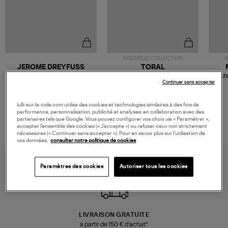
NOUVELLE COLLECTION
N
JEROME DREYFUSS
TORAL
Sac Bobi S Cuir Lamé
Mocassins Killian Sport
Veste
Champagne
Mousse
Continuer sans accepter
480,00 €
189,00 €
lulli-sur-la-toile.com utilise des cookies et technologies similaires à des fins de
performance, personnalisation, publicité et analyses, en collaboration avec des
partenaires tels que Google. Vous pouvez configurer vos choix via « Paramétrer »,
accepter l’ensemble des cookies (« J’accepte ») ou refuser ceux non strictement
nécessaires (« Continuer sans accepter »). Pour en savoir plus sur l’utilisation de
vos données,
consulter notre politique de cookies
Paramètres des cookies
Autoriser tous les cookies
LIVRAISON GRATUITE
à partir de 150 € d'achat*