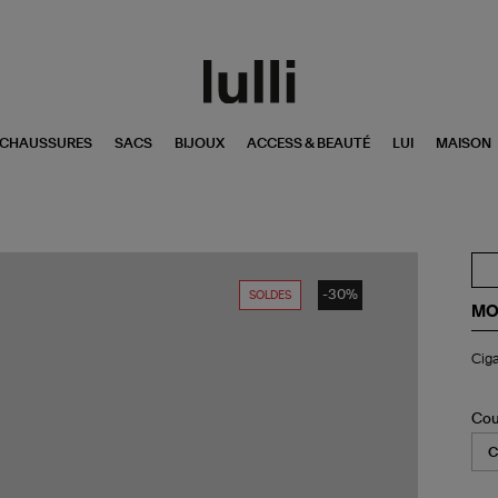
CHAUSSURES
SACS
BIJOUX
ACCESS & BEAUTÉ
LUI
MAISON
-30%
SOLDES
MO
Cig
Ciga
Mu
G
Cé
Ver
Cou
d'E