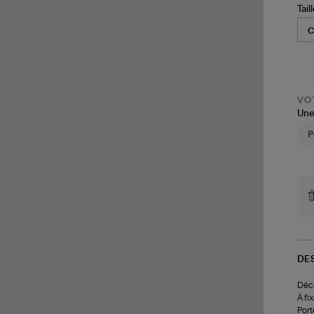
Tail
VOT
Une
DE
Déco
À fi
Port