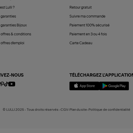
est Lulli ?
Retour gratuit
 garanties
Suivre ma commande
 garanties Bijoux
Paiement 100% sécurisé
 offres & conditions
Paiement en 3 ou 4 fois
offres d'emploi
Carte Cadeau
IVEZ-NOUS
TÉLÉCHARGEZ L'APPLICATIO
© LULLI 2025 - Tous droits réservés -CGV-Plan du site-Politique de confidentialité