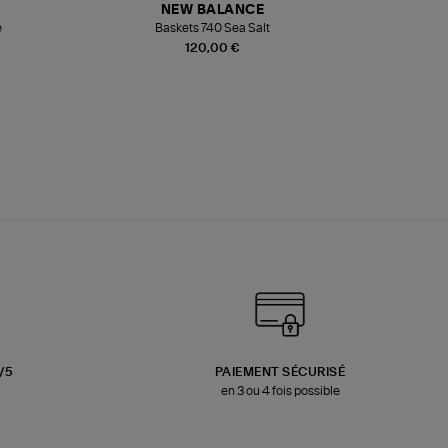
NEW BALANCE
e
Baskets 740 Sea Salt
Veste
120,00 €
3/5
PAIEMENT SÉCURISÉ
en 3 ou 4 fois possible