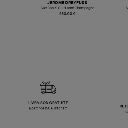
JEROME DREYFUSS
te
Sac Bobi S Cuir Lamé Champagne
M
480,00 €
LIVRAISON GRATUITE
RET
à partir de 150 € d'achat*
d