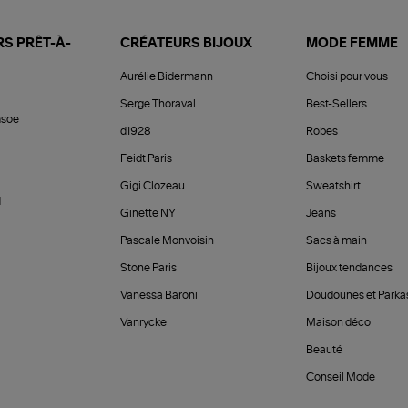
S PRÊT-À-
CRÉATEURS BIJOUX
MODE FEMME
Aurélie Bidermann
Choisi pour vous
Serge Thoraval
Best-Sellers
soe
d1928
Robes
Feidt Paris
Baskets femme
Gigi Clozeau
Sweatshirt
d
Ginette NY
Jeans
Pascale Monvoisin
Sacs à main
Stone Paris
Bijoux tendances
Vanessa Baroni
Doudounes et Parka
Vanrycke
Maison déco
Beauté
Conseil Mode