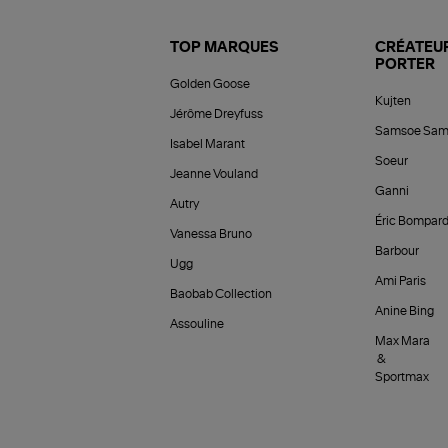
TOP MARQUES
CRÉATEUR
PORTER
Golden Goose
Kujten
Jérôme Dreyfuss
Samsoe Sam
Isabel Marant
Soeur
Jeanne Vouland
Ganni
Autry
Éric Bompar
Vanessa Bruno
Barbour
Ugg
Ami Paris
Baobab Collection
Anine Bing
Assouline
Max Mara
&
Sportmax