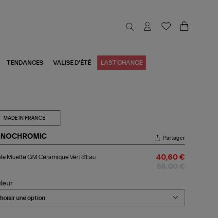
TENDANCES
VALISE D'ÉTÉ
LAST CHANCE
MADE IN FRANCE
NOCHROMIC
Partager
ale
le Muette GM Céramique Vert d'Eau
40,60 €
ette
M
58,00 €
ramique
t
leur
au