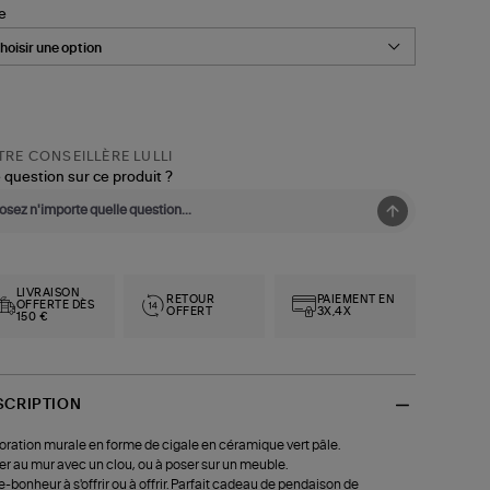
le
RE CONSEILLÈRE LULLI
 question sur ce produit ?
LIVRAISON
RETOUR
PAIEMENT EN
OFFERTE DÈS
OFFERT
3X,4X
150 €
SCRIPTION
ration murale en forme de cigale en céramique vert pâle.
xer au mur avec un clou, ou à poser sur un meuble.
e-bonheur à s'offrir ou à offrir. Parfait cadeau de pendaison de