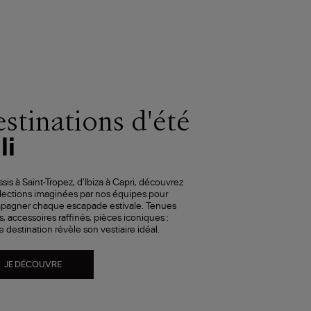
stinations d'été
li
sis à Saint-Tropez, d'Ibiza à Capri, découvrez
lections imaginées par nos équipes pour
pagner chaque escapade estivale. Tenues
s, accessoires raffinés, pièces iconiques :
 destination révèle son vestiaire idéal.
JE DÉCOUVRE