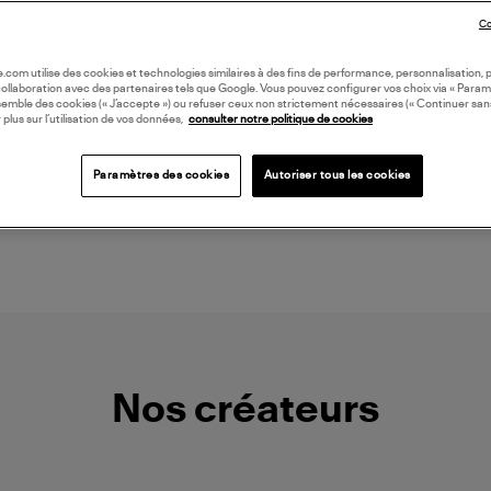
Co
oile.com utilise des cookies et technologies similaires à des fins de performance, personnalisation, p
collaboration avec des partenaires tels que Google. Vous pouvez configurer vos choix via « Param
semble des cookies (« J’accepte ») ou refuser ceux non strictement nécessaires (« Continuer san
 plus sur l’utilisation de vos données,
consulter notre politique de cookies
NOUVELLE COLLECTION
ADIDAS
GINETTE NY
85,00 €
845,00 €
Paramètres des cookies
Autoriser tous les cookies
Nos créateurs