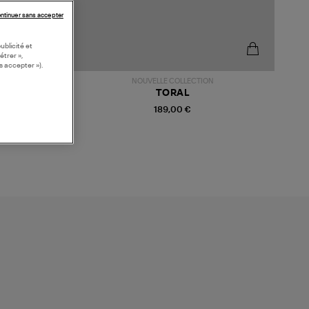
ntinuer sans accepter
ublicité et
étrer »,
s accepter »).
NOUVELLE COLLECTION
TORAL
189,00 €