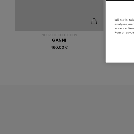
lulli-sur-la-t
analyses, en 
accepter l’en
Pour en savoir
NOUVELLE COLLECTION
GANNI
460,00 €