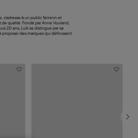
le, s'adresse à un public féminin et
t de qualité. Fondé par Anne Vouland,
s 20 ans, Lulli se distingue par sa
 à proposer des marques qui définissent
MAD