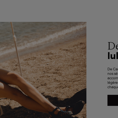
De
lul
De Cas
nos sé
accom
légère
chaque