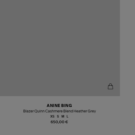
ANINE BING
Blazer Quinn Cashmere Blend Heather Grey
XS
S
M
L
650,00 €