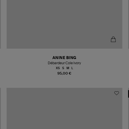
ANINE BING
Débardeur Cole Ivory
XS
S
M
L
95,00 €