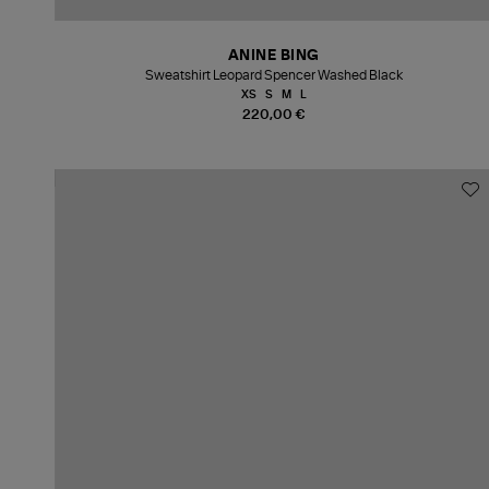
ANINE BING
Sweatshirt Leopard Spencer Washed Black
XS
S
M
L
220,00 €