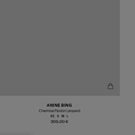
ANINE BING
Chemise Paxton Leopard
XS
S
M
L
300,00 €