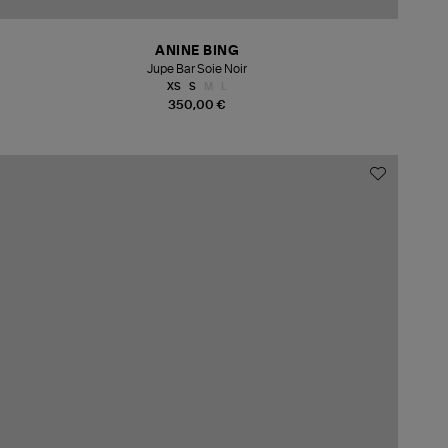
ANINE BING
Jupe Bar Soie Noir
XS
S
M
L
350,00 €