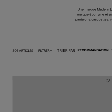
Une marque Made in Los 
marque éponyme et signe
pantalons, casquettes, t
306 ARTICLES
FILTRER +
TRIER PAR