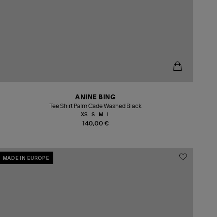
ANINE BING
Tee Shirt Palm Cade Washed Black
XS
S
M
L
140,00 €
MADE IN EUROPE