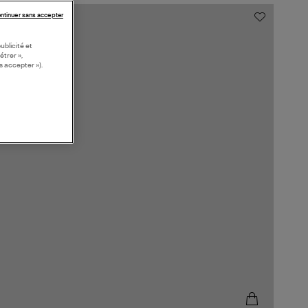
ntinuer sans accepter
ublicité et
étrer »,
s accepter »).