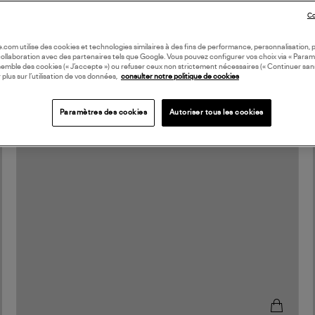
Co
oile.com utilise des cookies et technologies similaires à des fins de performance, personnalisation, p
collaboration avec des partenaires tels que Google. Vous pouvez configurer vos choix via « Param
semble des cookies (« J’accepte ») ou refuser ceux non strictement nécessaires (« Continuer san
 plus sur l’utilisation de vos données,
consulter notre politique de cookies
Paramètres des cookies
Autoriser tous les cookies