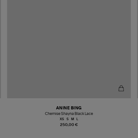
ANINE BING
Chemise Shayna Black Lace
XS
S
M
L
250,00 €