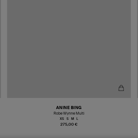
ANINE BING
Robe Wynne Multi
XS
S
M
L
275,00 €