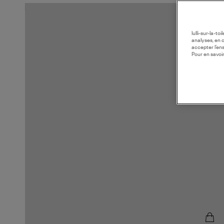
lulli-sur-la-t
analyses, en 
accepter l’en
Pour en savoir