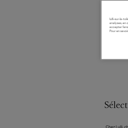
lulli-sur-la-t
analyses, en 
accepter l’en
Pour en savoir
Sélect
Chez Lulli, c