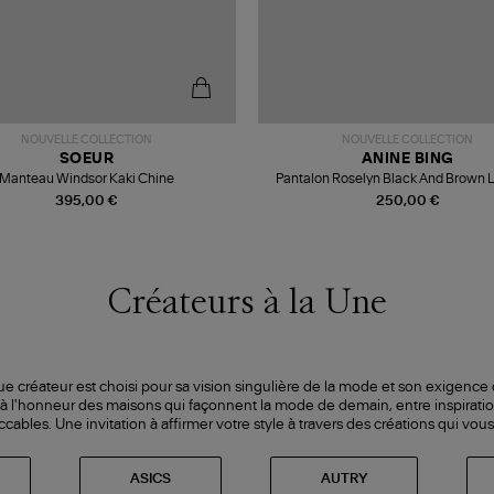
NOUVELLE COLLECTION
NOUVELLE COLLECTION
SOEUR
ANINE BING
Manteau Windsor Kaki Chine
Pantalon Roselyn Black And Brown 
Exclusivité Lulli
395,00 €
250,00 €
Créateurs à la Une
ue créateur est choisi pour sa vision singulière de la mode et son exigence 
 à l'honneur des maisons qui façonnent la mode de demain, entre inspiratio
ables. Une invitation à affirmer votre style à travers des créations qui vou
ASICS
AUTRY