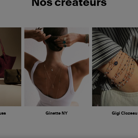
Nos créateurs
uss
Ginette NY
Gigi Clozeau