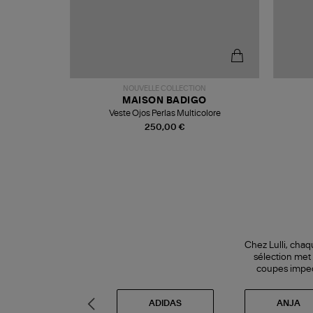
NOUVELLE COLLECTION
R
MAISON BADIGO
Veste Ojos Perlas Multicolore
250,00 €
Chez Lulli, chaq
sélection met
coupes impecc
AGOLDE
ADIDAS
ANJA