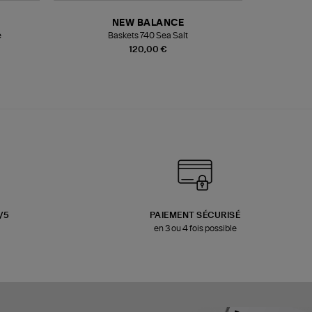
NEW BALANCE
e
Baskets 740 Sea Salt
Veste
120,00 €
3/5
PAIEMENT SÉCURISÉ
en 3 ou 4 fois possible