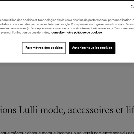
Co
oile.com utilise des cookies et technologies similaires à des fins de performance, personnalisation, p
collaboration avec des partenaires tels que Google. Vous pouvez configurer vos choix via « Param
semble des cookies (« J’accepte ») ou refuser ceux non strictement nécessaires (« Continuer san
 plus sur l’utilisation de vos données,
consulter notre politique de cookies
Paramètres des cookies
Autoriser tous les cookies
ions Lulli mode, accessoires et li
haque créateur, chaque marque incarne un univers à part, entre sens du dét