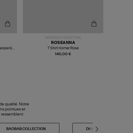
NOUVELLE COLLECTION
ROSEANNA
Leopard,
T Shirt Homer Rose
140,00 €
de qualité. Notre
ns pointues et
s ressemblent.
BAOBAB COLLECTION
DIADORA