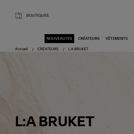
Aller au contenu principal
BOUTIQUES
NOUVEAUTÉS
CRÉATEURS
VÊTEMENTS
Accueil
CRÉATEURS
L:A BRUKET
L:A BRUKET