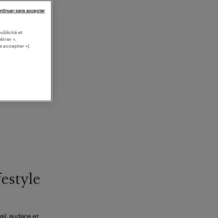
ntinuer sans accepter
ublicité et
étrer »,
s accepter »).
festyle
ail, audace et