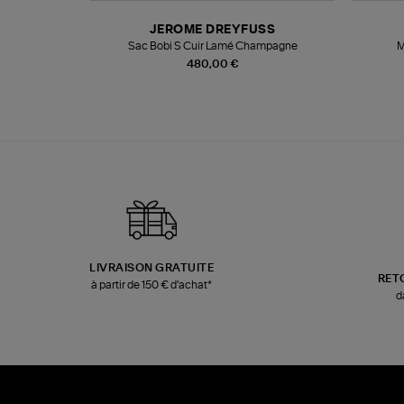
N
JEROME DREYFUSS
te
Sac Bobi S Cuir Lamé Champagne
M
480,00 €
LIVRAISON GRATUITE
RET
à partir de 150 € d'achat*
d