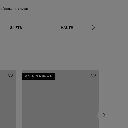
e décoration avec
GILETS
HAUTS
JEANS
MADE IN EUROPE