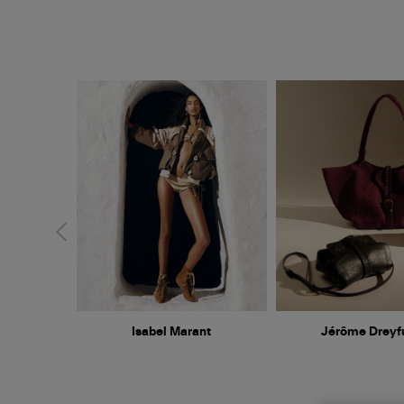
Isabel Marant
Jérôme Dreyf