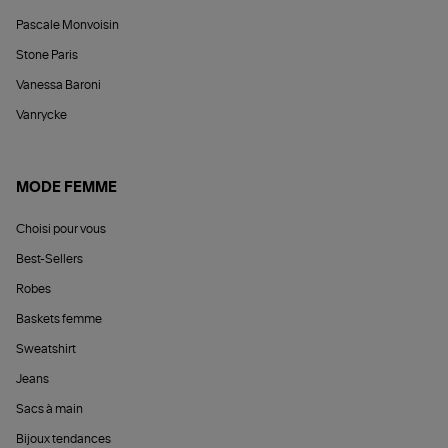
Pascale Monvoisin
Stone Paris
Vanessa Baroni
Vanrycke
MODE FEMME
Choisi pour vous
Best-Sellers
Robes
Baskets femme
Sweatshirt
Jeans
Sacs à main
Bijoux tendances