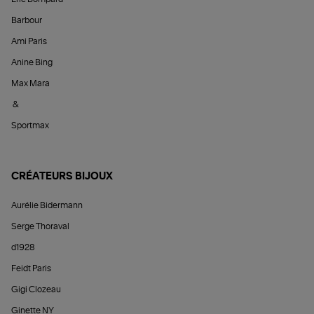
Barbour
Ami Paris
Anine Bing
Max Mara
&
Sportmax
CRÉATEURS BIJOUX
Aurélie Bidermann
Serge Thoraval
d1928
Feidt Paris
Gigi Clozeau
Ginette NY