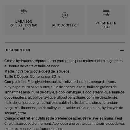
LIVRAISON
PAIEMENT EN
OFFERTE DÈS 150
RETOUR OFFERT
3X,4X
€
DESCRIPTION
Crème hydratante, réparatrice et protectrice pour mains sèches et gercées
au beurre de karité et huile de coco.
Made in :
Varberg, côte ouest de la Suède.
Taille & Coupe :
Contenance : 30 ml.
Composition :
Eau, glycérine, sorbitan olivate, betaine, cetearyl olivate,
butyrospermum parkii butter, huile de coco nucifera, huile de graines de
limnanthes alba, huile de cétyle, alcool cétylique, alcool stéarylique, huile de
coco nucifera, alcool benzylique, alcool benzylique, gomme de sclérote,
huile de juniperus virginus huile de cablin, huile de fruits citrus aurantium
bergamia, limonène, acide salicylique, acide sorbique, linalol, hydroxyde de
sodium, citral.
Conseil d'entretien :
Utilisez de préférence après s'être lavé les mains. Peut
être utilisée quotidiennement. Appliquez une petite quantité sur le dos de vos
mains et massez jusqu'aux cuticules.