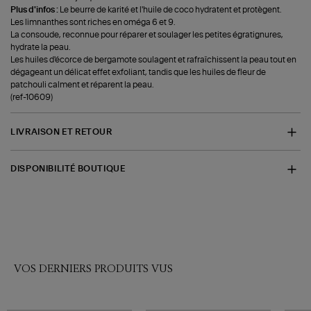
Plus d'infos :
Le beurre de karité et l'huile de coco hydratent et protègent.
Les limnanthes sont riches en oméga 6 et 9.
La consoude, reconnue pour réparer et soulager les petites égratignures,
hydrate la peau.
Les huiles d'écorce de bergamote soulagent et rafraîchissent la peau tout en
dégageant un délicat effet exfoliant, tandis que les huiles de fleur de
patchouli calment et réparent la peau.
(ref-10609)
LIVRAISON ET RETOUR
DISPONIBILITÉ BOUTIQUE
VOS DERNIERS PRODUITS VUS