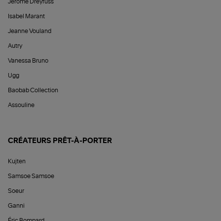
Jérôme Dreyfuss
Isabel Marant
Jeanne Vouland
Autry
Vanessa Bruno
Ugg
Baobab Collection
Assouline
CRÉATEURS PRÊT-À-PORTER
Kujten
Samsoe Samsoe
Soeur
Ganni
Éric Bompard