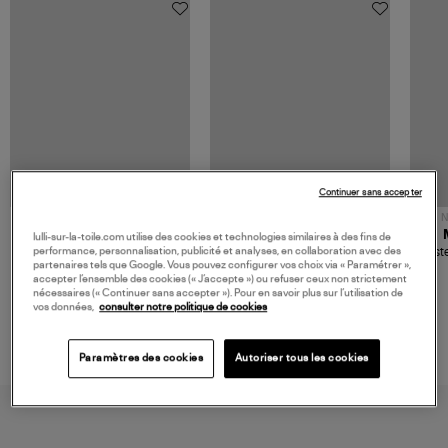
Continuer sans accepter
NOUVELLE COLLECTION
N
JEROME DREYFUSS
TORAL
lulli-sur-la-toile.com utilise des cookies et technologies similaires à des fins de
Sac Bobi S Cuir Lamé
Mocassins Killian Sport
Veste
performance, personnalisation, publicité et analyses, en collaboration avec des
Champagne
Mousse
partenaires tels que Google. Vous pouvez configurer vos choix via « Paramétrer »,
480,00 €
189,00 €
accepter l’ensemble des cookies (« J’accepte ») ou refuser ceux non strictement
nécessaires (« Continuer sans accepter »). Pour en savoir plus sur l’utilisation de
vos données,
consulter notre politique de cookies
Paramètres des cookies
Autoriser tous les cookies