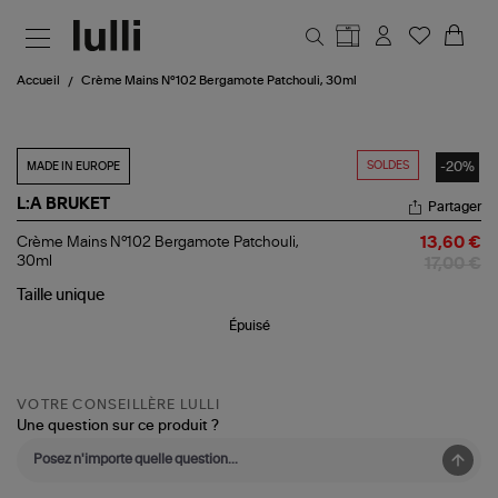
Aller au contenu principal
Accueil
Crème Mains N°102 Bergamote Patchouli, 30ml
SOLDES
-20%
MADE IN EUROPE
L:A BRUKET
Partager
Crème
Crème Mains N°102 Bergamote Patchouli,
13,60 €
Mains
30ml
17,00 €
N°102
Bergamote
Taille
unique
Patchouli,
Épuisé
30ml
VOTRE CONSEILLÈRE LULLI
Une question sur ce produit ?