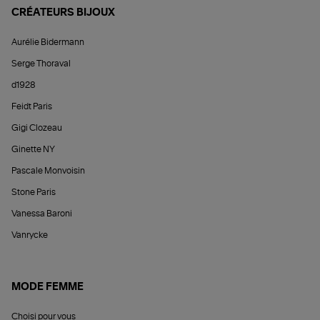
CRÉATEURS BIJOUX
Aurélie Bidermann
Serge Thoraval
d1928
Feidt Paris
Gigi Clozeau
Ginette NY
Pascale Monvoisin
Stone Paris
Vanessa Baroni
Vanrycke
MODE FEMME
Choisi pour vous