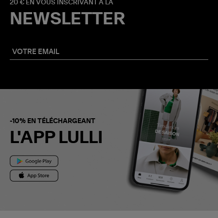
20 € EN VOUS INSCRIVANT À LA
NEWSLETTER
-10% EN TÉLÉCHARGEANT
L'APP LULLI