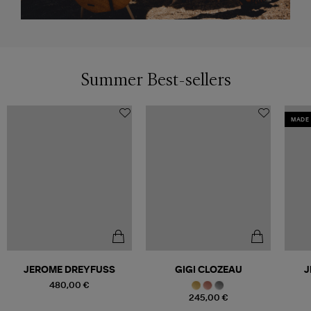
Summer Best-sellers
MADE 
JEROME DREYFUSS
GIGI CLOZEAU
J
480,00 €
245,00 €