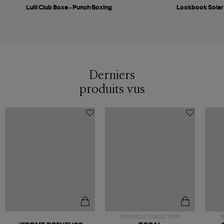
Lulli Club Boxe - Punch Boxing
Lookbook Solar
Derniers
produits vus
NOUVELLE COLLECTION
N