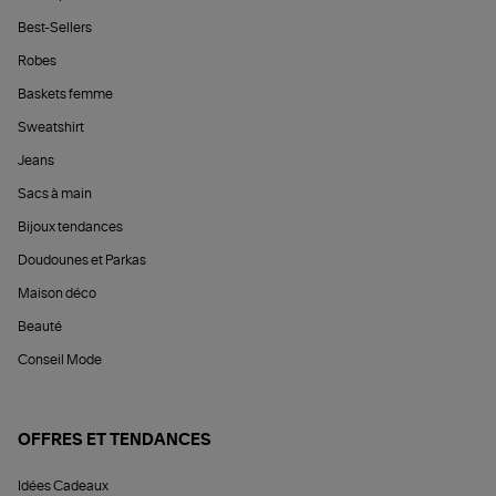
Best-Sellers
Robes
Baskets femme
Sweatshirt
Jeans
Sacs à main
Bijoux tendances
Doudounes et Parkas
Maison déco
Beauté
Conseil Mode
OFFRES ET TENDANCES
Idées Cadeaux