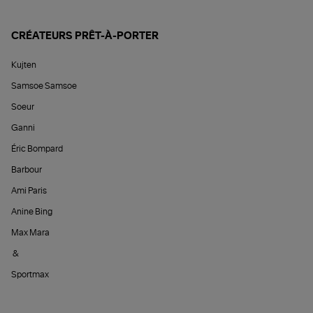
CRÉATEURS PRÊT-À-PORTER
Kujten
Samsoe Samsoe
Soeur
Ganni
Éric Bompard
Barbour
Ami Paris
Anine Bing
Max Mara
&
Sportmax