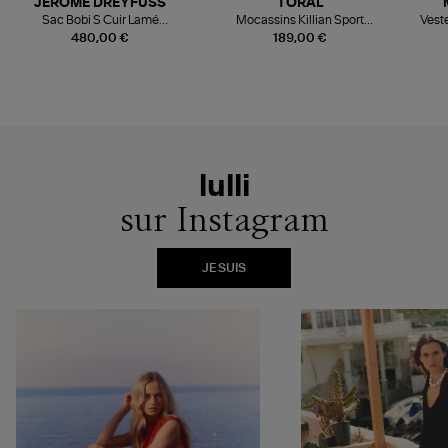
JEROME DREYFUSS
TORAL
Sac Bobi S Cuir Lamé
Mocassins Killian Sport
Veste
Champagne
Mousse
480,00 €
189,00 €
lulli
sur Instagram
JE SUIS