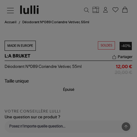
Aller au contenu principal
Accueil
Déodorant N°089 Coriandre Vetiver, 55ml
SOLDES
-40%
MADE IN EUROPE
L:A BRUKET
Partager
Déodorant
Déodorant N°089 Coriandre Vetiver, 55ml
12,00 €
N°089
20,00 €
Coriandre
Vetiver,
Taille
unique
55ml
Épuisé
VOTRE CONSEILLÈRE LULLI
Une question sur ce produit ?