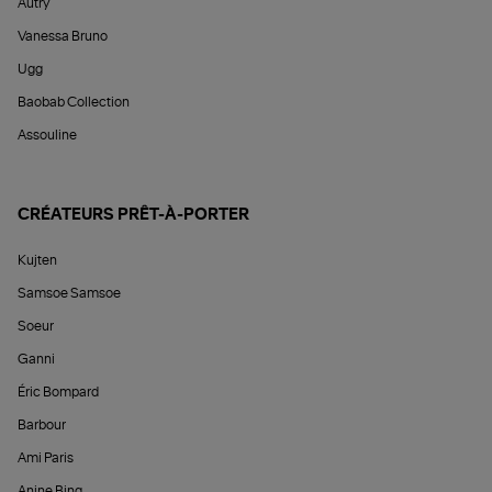
Autry
Vanessa Bruno
Ugg
Baobab Collection
Assouline
CRÉATEURS PRÊT-À-PORTER
Kujten
Samsoe Samsoe
Soeur
Ganni
Éric Bompard
Barbour
Ami Paris
Anine Bing