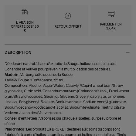
LIVRAISON
PAIEMENT EN
OFFERTE DÈS 150
RETOUR OFFERT
3X,4X
€
DESCRIPTION
Déodorant naturel à base d'extraits de Sauge, huiles essentielles de
Coriandre et Vétiver pour prévenir la multiplication des bactéries.
Made in :
Varberg, côte ouest de la Suède.
Taille & Coupe :
Contenance : 55 ml.
Composition :
Alcohol, Aqua (Water), Caprylyl/Capryl wheat bran/Straw
glycosides, Citric acid, Coriandrum sativum (Coriander) fruit oil, Fusel wheat
bran/Straw glycosides, Geraniol, Glycerin, Glyceryl caprylate, Limonene,
Linalool, Polyglyceryl-5 oleate, Sodium anisate, Sodium cocoyl glutamate,
Sodium decanoyl/dodecanoyl lactylat, Sodium levulinate, Triethyl citrate,
Vetivera zizanoides (Vetiver) root oil.
Conseil d'entretien :
Vaporisez sur chaque aisselles, sur peau propre et
sèche.
Plus d'infos :
Les produits L:a BRUKET destinés aux soins du corps sont
fabriqués à partir d'huiles naturelles, beurres et huiles essentielles raffinés