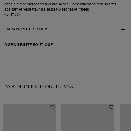
dans le but de protéger et hydrater la peau, cela afin d'aboutir à un effet
apaisant et réparateur sur les peaux sèches et irritées.
(ref-11193)
LIVRAISON ET RETOUR
DISPONIBILITÉ BOUTIQUE
VOS DERNIERS PRODUITS VUS