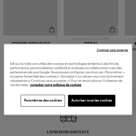
NOUVELLE COLLECTION
N
JEROME DREYFUSS
TORAL
Sac Bobi S Cuir Lamé
Mocassins Killian Sport
Veste
Continuer sans accepter
Champagne
Mousse
480,00 €
189,00 €
lulli-sur-la-toile.com utilise des cookies et technologies similaires à des fins de
performance, personnalisation, publicité et analyses, en collaboration avec des
partenaires tels que Google. Vous pouvez configurer vos choix via « Paramétrer »,
accepter l’ensemble des cookies (« J’accepte ») ou refuser ceux non strictement
nécessaires (« Continuer sans accepter »). Pour en savoir plus sur l’utilisation de
vos données,
consulter notre politique de cookies
Paramètres des cookies
Autoriser tous les cookies
LIVRAISON GRATUITE