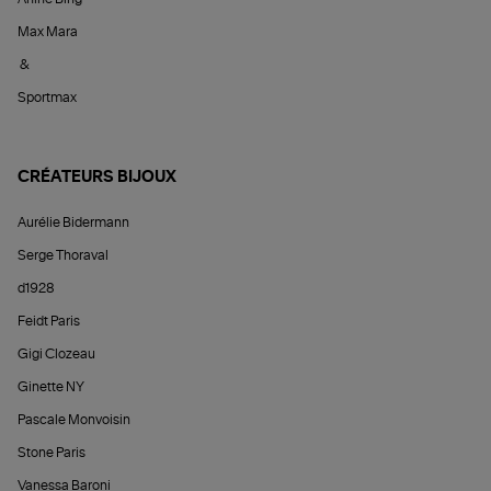
Max Mara
&
Sportmax
CRÉATEURS BIJOUX
Aurélie Bidermann
Serge Thoraval
d1928
Feidt Paris
Gigi Clozeau
Ginette NY
Pascale Monvoisin
Stone Paris
Vanessa Baroni