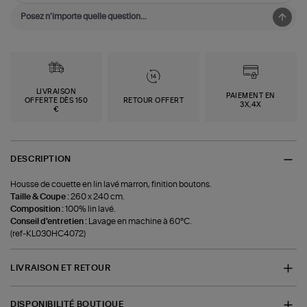
LIVRAISON
PAIEMENT EN
OFFERTE DÈS 150
RETOUR OFFERT
3X,4X
€
DESCRIPTION
Housse de couette en lin lavé marron, finition boutons.
Taille & Coupe :
260 x 240 cm.
Composition :
100% lin lavé.
Conseil d'entretien :
Lavage en machine à 60°C.
(ref-KL030HC4072)
LIVRAISON ET RETOUR
DISPONIBILITÉ BOUTIQUE