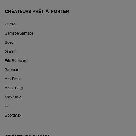
CRÉATEURS PRÊT-À-PORTER
Kujten
Samsoe Samsoe
Soeur
Ganni
Éric Bompard
Barbour
Ami Paris
Anine Bing
Max Mara
&
Sportmax