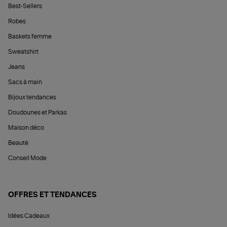
Best-Sellers
Robes
Baskets femme
Sweatshirt
Jeans
Sacs à main
Bijoux tendances
Doudounes et Parkas
Maison déco
Beauté
Conseil Mode
OFFRES ET TENDANCES
Idées Cadeaux