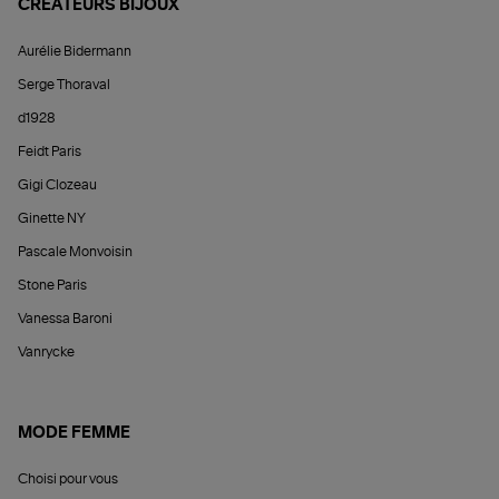
CRÉATEURS BIJOUX
Aurélie Bidermann
Serge Thoraval
d1928
Feidt Paris
Gigi Clozeau
Ginette NY
Pascale Monvoisin
Stone Paris
Vanessa Baroni
Vanrycke
MODE FEMME
Choisi pour vous