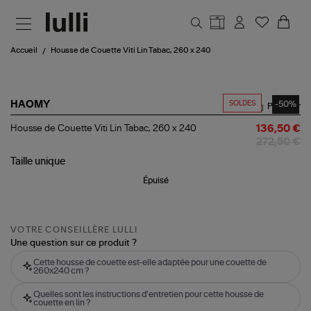
Aller au contenu principal
Accueil
Housse de Couette Viti Lin Tabac, 260 x 240
SOLDES
-50%
HAOMY
Partager
Housse
Housse de Couette Viti Lin Tabac, 260 x 240
136,50 €
de
272,50 €
Couette
Viti
Taille
unique
Lin
Épuisé
Tabac,
260
x
240
VOTRE CONSEILLÈRE LULLI
Une question sur ce produit ?
Cette housse de couette est-elle adaptée pour une couette de
260x240 cm ?
Quelles sont les instructions d'entretien pour cette housse de
couette en lin ?