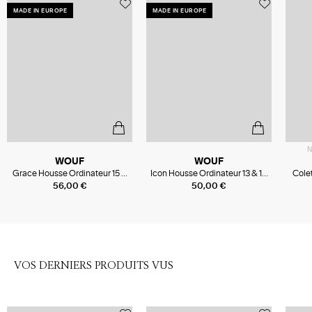
MADE IN EUROPE
MADE IN EUROPE
N
WOUF
WOUF
Grace Housse Ordinateur 15 &
Icon Housse Ordinateur 13 & 14
Cole
16 Pouces
Pouces
56,00 €
50,00 €
VOS DERNIERS PRODUITS VUS