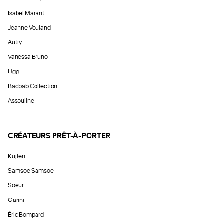
Isabel Marant
Jeanne Vouland
Autry
Vanessa Bruno
Ugg
Baobab Collection
Assouline
CRÉATEURS PRÊT-À-PORTER
Kujten
Samsoe Samsoe
Soeur
Ganni
Éric Bompard