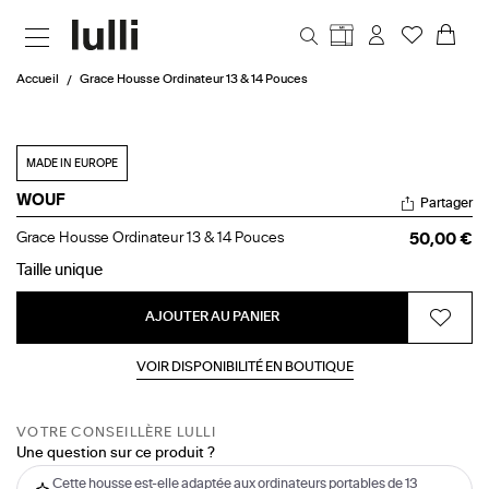
Aller au contenu principal
Accueil
Grace Housse Ordinateur 13 & 14 Pouces
MADE IN EUROPE
WOUF
Partager
Grace
Grace Housse Ordinateur 13 & 14 Pouces
50,00 €
Housse
Ordinateur
Taille
unique
13
&
AJOUTER AU PANIER
14
Pouces
VOIR DISPONIBILITÉ EN BOUTIQUE
VOTRE CONSEILLÈRE LULLI
Une question sur ce produit ?
Cette housse est-elle adaptée aux ordinateurs portables de 13