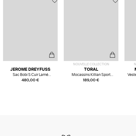
NOUVELLE COLLECTION
N
JEROME DREYFUSS
TORAL
Sac Bobi S Cuir Lamé
Mocassins Killian Sport
Veste
Champagne
Mousse
480,00 €
189,00 €