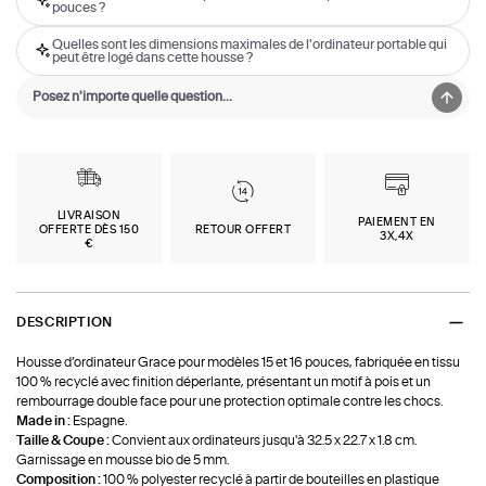
pouces ?
Quelles sont les dimensions maximales de l'ordinateur portable qui
peut être logé dans cette housse ?
LIVRAISON
PAIEMENT EN
OFFERTE DÈS 150
RETOUR OFFERT
3X,4X
€
DESCRIPTION
Housse d’ordinateur Grace pour modèles 15 et 16 pouces, fabriquée en tissu
100 % recyclé avec finition déperlante, présentant un motif à pois et un
rembourrage double face pour une protection optimale contre les chocs.
Made in :
Espagne.
Taille & Coupe :
Convient aux ordinateurs jusqu'à 32.5 x 22.7 x 1.8 cm.
Garnissage en mousse bio de 5 mm.
Composition :
100 % polyester recyclé à partir de bouteilles en plastique