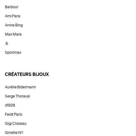
Barbour
Ami Paris
Anine Bing
Max Mara
&
Sportmax
CRÉATEURS BIJOUX
Aurélie Bidermann
Serge Thoraval
d1928
Feidt Paris
Gigi Clozeau
Ginette NY